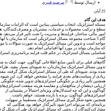
ارسال توسط
مرضیه قنبری
25
آبان
هدف این گام
مسئله استراتژیک، انتخاب سیاستی بنیادین است که الزامات سازما
سطح و ترکیب محصولات و خدمات، مشتریان و مصرف‌کنندگان، هز
امور مالی، ساختار، فرایندها و مدیریت را تحت تأثیر قرار می‌دهد. 
گام 5 شناخت مجموعه مسائل استراتژیکی است که سازمان با آنها
مواجه است و تدوین این مسائل استراتژیک به صورت سؤالات یا مو
که سازمان بتواند در مورد آنها اقداماتی انجام دهد.
شناسایی مسائل استراتژیک در حکم قلب فرایند برنامه‌ریزی استرات
است.
گام‌های قبلی برای تأمین منابع اطلاعاتی گوناگون، جهت کمک به شم
تدوین مسائل استراتژیک سازمان‌تان، به شیوه‌ای بسیار مفید، طرا
شده بودند. شیوه‌ای که طی آن مسائل استراتژیک شکل گرفته، مقدا
زیادی از سیاست‌های بعدی فرایند را مشخص خواهد کرد. این شیوه
همچنین تأثیر زیادی بر چگونگی استراتژی‌های تدوین شده، چگونگی
ارزیابی ذینفعان از منافع‌شان و مقایسه هزینه منفعت استراتژی‌های
گوناگون و این که چه استدلال‌های ویژه‌ای احتمالاً در پشتیبانی از
استراتژی‌های گوناگون، برنده یا بازنده هستند، خواهد داشت.
همچنین نحوه شکل‌گیری مسائل استراتژیک مستقیماً بر سهولت
برنامه‌ای که می‌تواند اجرا شود تأثیرگذار خواهد بود. هنگامی که
مشارکت‌کنندگان از روشی که مسائل استراتژیک طی آن شکل گرف