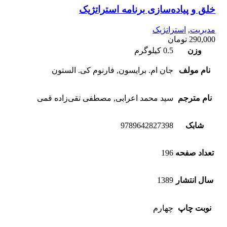
خلق و پیاده‌سازی برنامه استراتژیک
مدیریت
,
استراتژیک
290,000
تومان
وزن
0.5 کیلوگرم
نام مولف
جان ام. برایسون, فارنوم کی. الستون
نام مترجم
سید محمد اعرابی, مصطفی تقی‌زاده قمی
شابک
9789642827398
تعداد صفحه
196
سال انتشار
1389
نوبت چاپ
چهارم