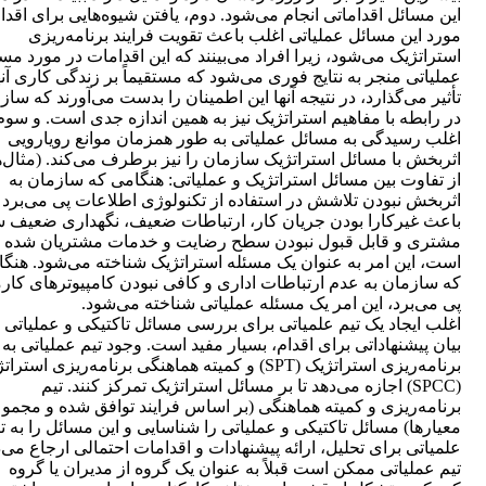
این مسائل اقداماتی انجام می‌شود. دوم، یافتن شیوه‌هایی برای اقدا
مورد این مسائل عملیاتی اغلب باعث تقویت فرایند برنامه‌ریزی
استراتژیک می‌شود، زیرا افراد می‌بینند که این اقدامات در مورد مس
عملیاتی منجر به نتایج فوری می‌شود که مستقیماً بر زندگی کاری آنه
تأثیر می‌گذارد، در نتیجه آنها این اطمینان را بدست می‌آورند که ساز
در رابطه با مفاهیم استراتژیک نیز به همین اندازه جدی است. و سوم
اغلب رسیدگی به مسائل عملیاتی به طور همزمان موانع رویارویی
اثربخش با مسائل استراتژیک سازمان را نیز برطرف می‌کند. (مثال‌ه
از تفاوت بین مسائل استراتژیک و عملیاتی: هنگامی که سازمان به
اثربخش نبودن تلاشش در استفاده از تکنولوژی اطلاعات پی می‌برد 
باعث غیرکارا بودن جریان کار، ارتباطات ضعیف، نگهداری ضعیف س
مشتری و قابل قبول نبودن سطح رضایت و خدمات مشتریان شده
است، این امر به عنوان یک مسئله استراتژیک شناخته می‌شود. هنگ
که سازمان به عدم ارتباطات اداری و کافی نبودن کامپیوترهای کار
پی می‌برد، این امر یک مسئله عملیاتی شناخته می‌شود.
اغلب ایجاد یک تیم علمیاتی برای بررسی مسائل تاکتیکی و عملیاتی 
بیان پیشنهاداتی برای اقدام، بسیار مفید است. وجود تیم عملیاتی به 
برنامه‌ریزی استراتژیک (SPT) و کمیته هماهنگی برنامه‌ریزی استر
(SPCC) اجازه می‌دهد تا بر مسائل استراتژیک تمرکز کنند. تیم
برنامه‌ریزی و کمیته هماهنگی (بر اساس فرایند توافق شده و مجمو
معیارها) مسائل تاکتیکی و عملیاتی را شناسایی و این مسائل را به ت
علمیاتی برای تحلیل، ارائه پیشنهادات و اقدامات احتمالی ارجاع می‌د
تیم عملیاتی ممکن است قبلاً به عنوان یک گروه از مدیران یا گروه