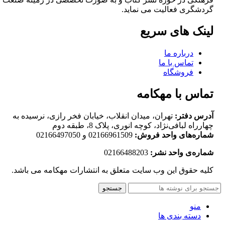
گردشگری فعالیت می نماید.
لینک های سریع
درباره ما
تماس با ما
فروشگاه
تماس با مهکامه
آدرس دفتر:
تهران، میدان انقلاب، خیابان فخر رازی، نرسیده به
چهارراه لبافی‌نژاد، کوچه انوری، پلاک 8، طبقه دوم
شماره‌های واحد فروش:
02166961509 و 02166497050
شماره‌‌ی واحد نشر:
02166488203
کلیه حقوق این وب سایت متعلق به انتشارات مهکامه می باشد.
جستجو
منو
دسته بندی ها