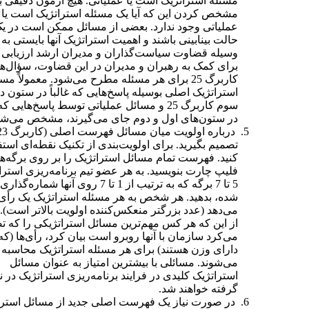
مسئله استراتژیک است یا عملیاتی. هیچ آزمون دقیقی ب
مشخص کردن این که آیا یک مسئله استراتژیک است یا
عملیاتی وجود ندارد. بعضی از مسائل ممکن است در ی
حالت بینابینی باشند و اهمیت استراتژیک آنها بایستی به
وسیله قضاوت سیاست‌گذاران و مدیران ارشد ارزیابی 
برای کمک به رهبران و مدیران در این قضاوت، سؤال‌ه
کاربرگ 25 برای هر مسئله مطرح می‌شود. معمولاً مس
استراتژیک اصلی بوسیله پاسخ‌هایی که غالباً در ستون د
سوم کاربرگ 25 و مسائل عملیاتی توسط پاسخ‌هایی که 
در ستون‌های اول و دوم جای می‌گیرند، مشخص می‌شو
تصمیم بگیرید. برای اولویت‌بندی از تکنیک نقطه‌ای استف
کنید. فهرست تمام مسائل استراتژیک را بر روی برگه‌ه
فلیپ چارت بنویسید. به هر عضو تیم برنامه‌ریزی استرا
5 تا 7 برگه که به ترتیب از 1 تا 7 روی آنها شماره‌گذاری
شده، بدهید. هر شخص به هر مسئله استراتژیک یک رأی
می‌دهد (عدد بزرگتر منعکس‌کننده اولویت بالاتر است). 
از این که هر کس مهم‌ترین مسائل استراتژیکی را که ت
می‌کرد سازمان با آنها روبرو است بیان کرد، رأی‌ها (که
دارای وزن هستند) برای هر مسئله استراتژیک محاسبه
می‌شوند. مسائلی با بیشترین امتیاز به عنوان مسائل
استراتژیک کلیدی در فرایند برنامه‌ریزی استراتژیک در 
گرفته خواهند شد.
در صورت نیاز یک فهرست اصلی جدید از مسائل استرا