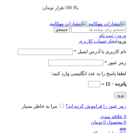
سفارشات خود را برای
بالا 100 هزار تومان
را با پیک رایگان تجربه
کنید
جستجو
ورود / ثبت نام
ورود
ایجاد حساب کاربری
نام کاربری یا آدرس ایمیل
*
رمز عبور
*
لطفا پاسخ را به عدد انگلیسی وارد کنید:
پانزده − 12 =
ورود
رمز عبور را فراموش کرده اید؟
مرا به خاطر بسپار
0
علاقه مندی
0
محصول
0
تومان
منو