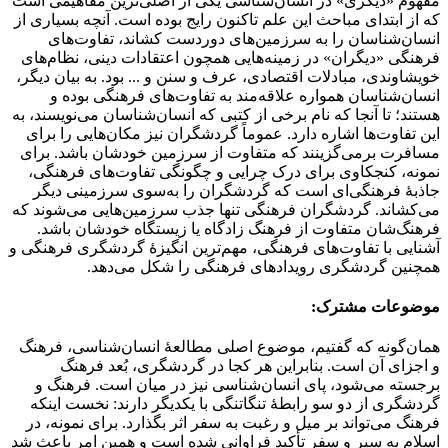
مفهوم «دیگری» در انسان‌شناسی یکی از اصلی‌ترین مفاهیمی است
که از ابتدای مباحث این علم تاکنون رایج بوده است. آنچه بسیاری از
انسان‌شناسان را به سرزمین‌های دوردست کشاند، تفاوت‌های
فرهنگی «دیگران» در زمینه‌هایی همچون اعتقادات دینی، نظام‌های
خویشاوندی، مبادلات اقتصادی، عرف و سنن و ... بود. به بیان دیگر،
انسان‌شناسان همواره علاقه‌مند به تفاوت‌های فرهنگی بوده و
هستند؛ تا آنجا که نام برخی از کتبی که انسان‌شناسان می‌نویسند، به
این تفاوت‌ها اشاره دارد. عموماً گردشگران نیز مکان‌هایی را برای
مسافرت برمی‌گزینند که متفاوت از سرزمین خودشان باشد. برای
نمونه، کنجکاوی برای درک چرایی و چگونگی تفاوت‌های فرهنگی،
جاذبهٔ فرهنگی‌ای است که گردشگران را به‌سوی سرزمینی دیگر
می‌کشاند. گردشگران فرهنگی تنها جذب سرزمین‌هایی می‌شوند که
فرهنگ‌شان متفاوت از فرهنگ زادگاه یا زیستگاه خودشان باشد.
آشنایی با تفاوت‌های فرهنگی، مهم‌ترین انگیزهٔ گردشگری فرهنگی و
همچنین گردشگری رویدادهای فرهنگی را شکل می‌دهد.
موضوعات مشترک:
همان‌گونه که گفتیم، موضوع اصلی مطالعهٔ انسان‌شناسی، فرهنگ
و اجزای آن است. بنابراین هر کجا در گردشگری، بُعد فرهنگ
برجسته می‌شود، پای انسان‌شناسی نیز در میان است. فرهنگ و
گردشگری از دو سو رابطهٔ تنگاتنگی با یکدیگر دارند: نخست اینکه
فرهنگ می‌تواند بر میل و رغبت به سفر اثر بگذارد. برای نمونه، در
اسلام به سیر و سفر تأکید فراوانی شده است و همین امر باعث شد