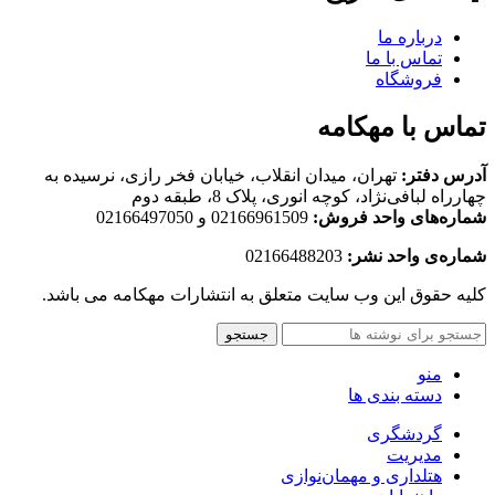
درباره ما
تماس با ما
فروشگاه
تماس با مهکامه
آدرس دفتر:
تهران، میدان انقلاب، خیابان فخر رازی، نرسیده به
چهارراه لبافی‌نژاد، کوچه انوری، پلاک 8، طبقه دوم
شماره‌های واحد فروش:
02166961509 و 02166497050
شماره‌‌ی واحد نشر:
02166488203
کلیه حقوق این وب سایت متعلق به انتشارات مهکامه می باشد.
جستجو
منو
دسته بندی ها
گردشگری
مدیریت
هتلداری و مهمان‌نوازی