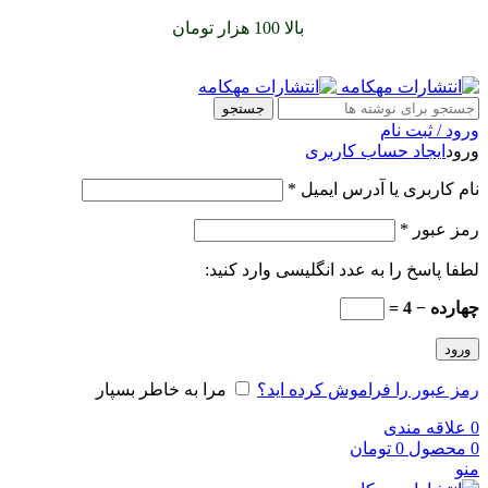
سفارشات خود را برای
بالا 100 هزار تومان
را با پیک رایگان تجربه
کنید
جستجو
ورود / ثبت نام
ورود
ایجاد حساب کاربری
نام کاربری یا آدرس ایمیل
*
رمز عبور
*
لطفا پاسخ را به عدد انگلیسی وارد کنید:
چهارده − 4 =
ورود
رمز عبور را فراموش کرده اید؟
مرا به خاطر بسپار
0
علاقه مندی
0
محصول
0
تومان
منو