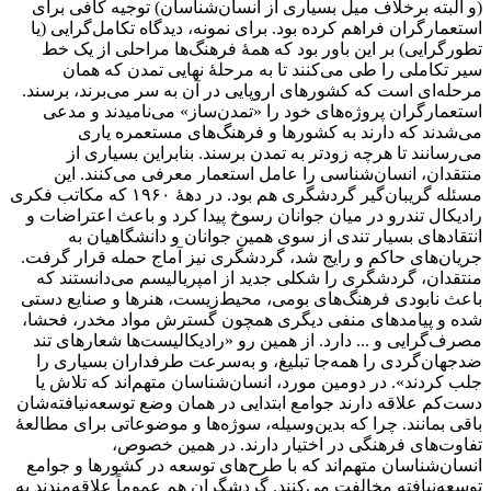
(و البته برخلاف میل بسیاری از انسان‌شناسان) توجیه کافی برای
استعمارگران فراهم کرده بود. برای نمونه، دیدگاه تکامل‌گرایی (یا
تطورگرایی) بر این باور بود که همهٔ فرهنگ‌ها مراحلی از یک خط
سیر تکاملی را طی می‌کنند تا به مرحلهٔ نهایی تمدن که همان
مرحله‌ای است که کشورهای اروپایی در آن به سر می‌برند، برسند.
استعمارگران پروژه‌های خود را «تمدن‌ساز» می‌نامیدند و مدعی
می‌شدند که دارند به کشورها و فرهنگ‌های مستعمره یاری
می‌رسانند تا هرچه زودتر به تمدن برسند. بنابراین بسیاری از
منتقدان، انسان‌شناسی را عامل استعمار معرفی می‌کنند. این
مسئله گریبان‌گیر گردشگری هم بود. در دههٔ ۱۹۶۰ که مکاتب فکری
رادیکال تندرو در میان جوانان رسوخ پیدا کرد و باعث اعتراضات و
انتقادهای بسیار تندی از سوی همین جوانان و دانشگاهیان به
جریان‌های حاکم و رایج شد، گردشگری نیز آماج حمله قرار گرفت.
منتقدان، گردشگری را شکلی جدید از امپریالیسم می‌دانستند که
باعث نابودی فرهنگ‌های بومی، محیط‌زیست، هنرها و صنایع دستی
شده و پیامدهای منفی دیگری همچون گسترش مواد مخدر، فحشا،
مصرف‌گرایی و ... دارد. از همین رو «رادیکالیست‌ها شعارهای تند
ضدجهان‌گردی را همه‌جا تبلیغ، و به‌سرعت طرفداران بسیاری را
جلب کردند». در دومین مورد، انسان‌شناسان متهم‌اند که تلاش یا
دست‌کم علاقه دارند جوامع ابتدایی در همان وضع توسعه‌نیافته‌شان
باقی بمانند. چرا که بدین‌وسیله، سوژه‌ها و موضوعاتی برای مطالعهٔ
تفاوت‌های فرهنگی در اختیار دارند. در همین خصوص،
انسان‌شناسان متهم‌اند که با طرح‌های توسعه در کشورها و جوامع
توسعه‌نیافته مخالفت می‌کنند. گردشگران هم عموماً علاقه‌مندند به