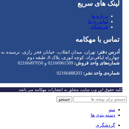
لینک های سریع
درباره ما
تماس با ما
فروشگاه
تماس با مهکامه
آدرس دفتر:
تهران، میدان انقلاب، خیابان فخر رازی، نرسیده به
چهارراه لبافی‌نژاد، کوچه انوری، پلاک 8، طبقه دوم
شماره‌های واحد فروش:
02166961509 و 02166497050
شماره‌‌ی واحد نشر:
02166488203
کلیه حقوق این وب سایت متعلق به انتشارات مهکامه می باشد.
جستجو
منو
دسته بندی ها
گردشگری