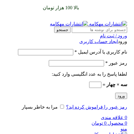
سفارشات خود را برای
بالا 100 هزار تومان
را با پیک رایگان تجربه
کنید
جستجو
ورود / ثبت نام
ورود
ایجاد حساب کاربری
نام کاربری یا آدرس ایمیل
*
رمز عبور
*
لطفا پاسخ را به عدد انگلیسی وارد کنید:
سه × چهار =
ورود
رمز عبور را فراموش کرده اید؟
مرا به خاطر بسپار
0
علاقه مندی
0
محصول
0
تومان
منو