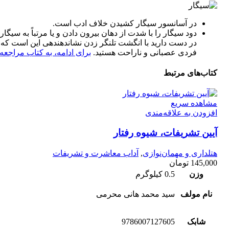
در آسانسور سیگار کشیدن خلاف ادب است.
دود سیگار را با شدت از دهان بیرون دادن و یا مرتباً به سیگا
در دست دارید با انگشت تلنگر زدن نشان‏دهنده‏ی این است که
فردی عصبانی و ناراحت هستید.
برای ادامه، به کتاب مراجعه 
کتاب‌های مرتبط
مشاهده سریع
افزودن به علاقه‌مندی
آیین تشریفات، شیوه رفتار
هتلداری و مهمان‌نوازی
,
آداب معاشرت و تشریفات
145,000
تومان
وزن
0.5 کیلوگرم
نام مولف
سید محمد هانی محرمی
شابک
9786007127605