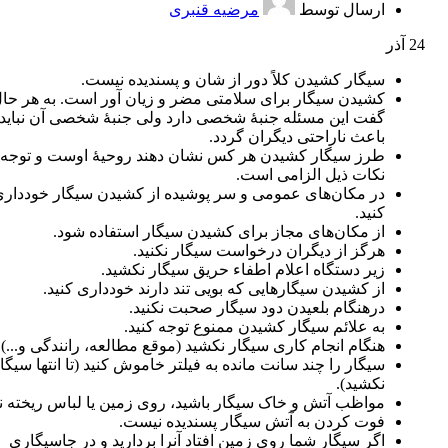
ارسال توسط
مرضیه قنبری
24
آذر
سیگار کشیدن کلاً دور از شان و پسندیده نیست.
کشیدن سیگار برای سلامتی مضر و زیان آور است. به هر حال 
گفت این مسئله جنبۀ شخصی دارد ولی جنبۀ شخصی آن نباید
باعث ناراحتی دیگران گردد.
طرز سیگار کشیدن هر کس نشان دهند روحیۀ اوست و توجه 
نکات ذیل الزامی است.
در مکان‌های عمومی و سر پوشیده از کشیدن سیگار خوددار
کنید.
از مکان‌های مجاز برای کشیدن سیگار استفاده شود.
هرگز از دیگران درخواست سیگار نکنید.
زیر دستگاه اعلام اطفاء حریق سیگار نکشید.
از کشیدن سیگارهایی که بویی تند دارند خودداری کنید.
درهنگام بلعیدن دود سیگار صحبت نکنید.
به علائم سیگار کشیدن ممنوع توجه کنید.
هنگام انجام کاری سیگار نکشید (موقع مطالعه، رانندگی و...).
سیگار را چند سانت مانده به فیلتر خاموش کنید (تا انتها سیگا
نکشید).
مواظب آتش و خاک سیگار باشید، روی زمین یا لباس ریخته ن
فوت کردن به آتش سیگار پسندیده نیست.
اگر سیگار شما روی زمین افتاد آنرا بردارید و در جاسیگاری