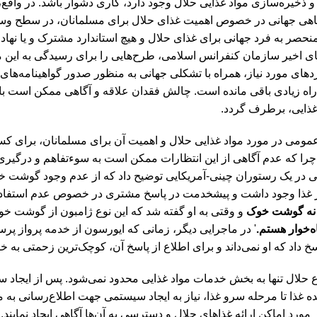
 ذخیره‌سازی مواد غذایی حلال وجود دارد، کاری دشوار باشد. در واقع،
اهی جهانی در خصوص اهمیت غذای حلال برای مسلمانان، در سطح وسیع
منحصر به فرد جهانی برای غذای حلال و هیچ استاندارد مشترک و یا نها
های اخیر سازمان کنفرانس اسلامی، طرح‌هایی را برای رسیدگی به این 
دهای مورد نیاز، همراه با تشکلی جهانی به منظور صدور گواهینامه‌های 
راه زیادی باقی مانده است. چالش فقدان علاقه و آگاهی ممکن است ب
غذایی، برطرف گردد.
مومی در مورد مواد غذایی حلال و اهمیت آن برای مسلمانان، برای کس
 که عدم آگاهی از این انتظارات ممکن است به سوءتفاهم و درگیری 
در یک رستوران چینی-آمریکایی توضیح داد که از عدم وجود گوشت خو
غذا وجود داشت و پیشخدمت در پاسخ مشتری در خصوص عدم استفا
 نه گوشت خوک
و وقتی به او گفته شد که این نوع ژامبون از گوشت خوک 
‌خوار هستم.
' در ماجرایی دیگر، زمانی که ایورسون از خدمه پرواز 
خ داد که او نمی‌داند و برای اطلاع از پاسخ آن، کوچک‌ترین زحمتی به خود
 حلال تنها به بخش خدمات مواد غذایی محدود نمی‌شود. پس از ایجاد سا
ده غذا تا مرحله سرو غذا، نیاز به ایجاد سیستمی جهت اطلاع‌رسانی 
 مورد اماکن ارائه غذاهای حلال و دسترسی به آن‌ها آگاهی ایجاد نمایند.