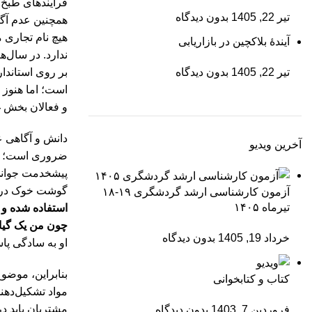
فرایندهای طبخ و
تیر 22, 1405
بدون دیدگاه
همچنین عدم آگ
هیچ نام تجاری 
آیندۀ بلاکچین در بازاریابی
ندارد. در سال‌
تیر 22, 1405
بدون دیدگاه
بر روی استاندار
است؛ اما هنوز 
و فعالان بخش 
دانش و آگاهی ع
آخرین ویدیو
ضروری است؛ چرا
پیشخدمت جوانی 
گوشت خوک در 
آزمون کارشناسی ارشد گردشگری ۱۹-۱۸
تیرماه ۱۴۰۵
استفاده شده و
چون من یک گیاه
خرداد 19, 1405
بدون دیدگاه
او به سادگی پاس
بنابراین، موضوع
کتاب و کتابخوانی
مواد تشکیل‌دهن
مشتریان باید در
فروردین 7, 1403
بدون دیدگاه