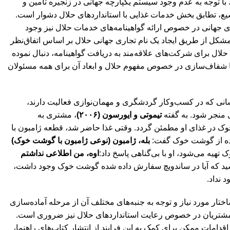
 با توجه به عدم وجود سیستم یکپارچه جهانی در زنجیره تأمین و
، تطابق بخش خدمات غذایی با استانداردهای حلال دشوار است.
دی جهانی در خصوص ارائه گواهینامه‌های خدمات حلال نیز وجود
مشکل از طریق ایجاد یک نام تجاری جهانی حلال بر اساس اتفاق‌نظر
حلال برای شرکت‌های علاقه‌مند به دریافت گواهینامه، دنبال نموده
ا شفاف‌سازی در خصوص مفهوم حلال و ابعاد آن برای همه مسئولان
انی که در کسب‌وکار گردشگری و مهمان‌نوازی فعالیت دارند،
منجر شود. به گفته
تیموتی و ایورسون (۲۰۰۶)
، مشتری به
ک در غذای او مطمئن گردد. وقتی غذا حاضر شد، قطعه ژامبون با
ده از گوشت خوک گفت:
بله، ژامبون (نوعی ژامبون با گوشت خوک)
تهیه می‌شود، او با بی‌گناهی پاسخ داد:
اوه، من اطلاعی نداشتم
پرسید که آیا در ساندویچ سفارش داده شده گوشت خوک وجود داشت،
 نداد.
ختار مورد نیاز و توجه به جنبه‌های مختلف آن از مرحله آماده‌سازی
به مشتریان در خصوص رعایت استانداردهای حلال نیز ضروری است.
 اقدامات ممکن برای کمک به این فرایند از انتشار کتاب‌های راهنما،