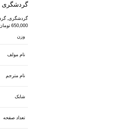
گردشگری د
گردشگری
,
گرد
650,000
تومان
وزن
نام مولف
نام مترجم
شابک
تعداد صفحه