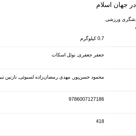
ر جهان اسلام
شگری ورزشی
0.7 کیلوگرم
جعفر جعفری, نوئل اسکات
محمود حسن‌پور, مهدی رمضان‌زاده لسبوئی, نازنین تب
9786007127186
418