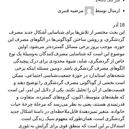
ارسال توسط
مرضیه قنبری
18
آذر
این بحث مختصر از تلاش‌ها برای شناسایی اَشکال جدید مصرف
گردشگری، و روشن ساختن گوناگونی‌ها در الگوهای مصرف این
حوزه، موجب بروز برخی مسائل گسترده‌تر می‌شود. اولین
موضوع این است که شناسایی مصرف‌کنندگان به‌وسیلۀ یک نوع
خاص از گردشگری، شاید، شیوۀ محدودی برای درک پیچیدگی
الگوهای مصرف گردشگری ‌باشد. دومین مسئله اینکه برخی
سَنجه‌های استاندارد در حوزۀ جمعیت‌شناسی اجتماعی، ممکن
است بخشی از گوناگونی مصرف گردشگری را توضیح دهند و
قسمت‌هایی از آن را تحلیل نکنند. یکی از دلایل این امر، این است
که طبقه‌های متوسط، اکنون، گروه‌های گسترده، متفاوت و
قدرتمندی هستند، یعنی به نظر می‌رسد که مرحلۀ چرخۀ حیات
خانواده، متغیر تمیزدهندۀ قابل‌ملاحظه‌ای در دامنۀ اشکال جدید
گردشگری است، همان‌طورکه مفهوم سبک زندگی است.
استدلال بر این است که منطق قوی برای گرایش به تئوری