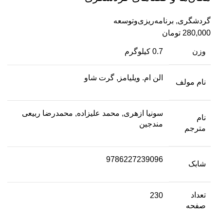
گردشگری
,
برنامه‌ریزی‌وتوسعه
280,000
تومان
وزن
0.7 کیلوگرم
الن ام. ویلیامز, گرت شاو
نام مولف
سونیا ازهری, محمد علیزاده, محمدرضا ربیعی
نام
مندجین
مترجم
9786227239096
شابک
تعداد
230
صفحه