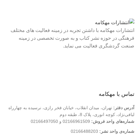
انتشارات مهکامه با داشتن تجربه در زمینه فعالیت های مختلف
فرهنگی در حوزه نشر کتاب و به صورت تخصصی در زمینه
صنعت گردشگری فعالیت می نماید.
لینک های سریع
درباره ما
تماس با ما
فروشگاه
تماس با مهکامه
آدرس دفتر:
تهران، میدان انقلاب، خیابان فخر رازی، نرسیده به چهارراه
لبافی‌نژاد، کوچه انوری، پلاک 8، طبقه دوم
شماره‌های واحد فروش:
02166961509 و 02166497050
شماره‌‌ی واحد نشر:
02166488203
کلیه حقوق این وب سایت متعلق به انتشارات مهکامه می باشد.