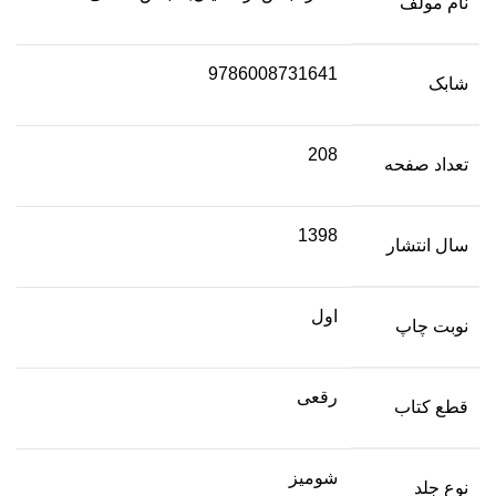
نام مولف
9786008731641
شابک
208
تعداد صفحه
1398
سال انتشار
اول
نوبت چاپ
رقعی
قطع کتاب
شومیز
نوع جلد