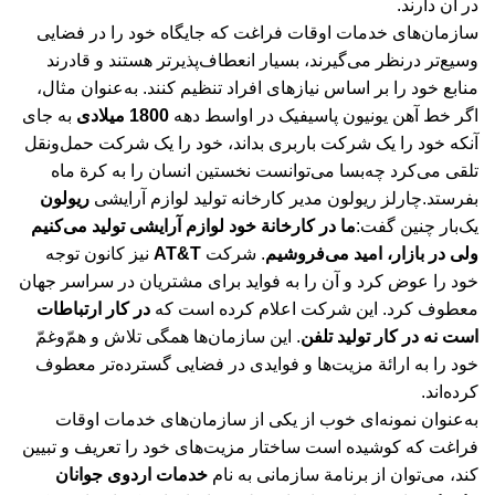
در آن دارند.
سازمان‌های خدمات اوقات فراغت که جایگاه خود را در فضایی
وسیع‌تر درنظر می‌گیرند، بسیار انعطاف‌پذیرتر هستند و قادرند
منابع خود را بر اساس نیازهای افراد تنظیم کنند. به‌عنوان مثال،
اگر خط آهن یونیون پاسیفیک در اواسط دهه
1800 میلادی
به جای
آنکه خود را یک شرکت باربری بداند، خود را یک شرکت حمل‌ونقل
تلقی می‌کرد چه‌بسا می‌توانست نخستین انسان را به کرة ماه
بفرستد.چارلز ریولون مدیر کارخانه تولید لوازم آرایشی
ریولون
یک‌بار چنین گفت:
ما در کارخانة خود لوازم آرایشی تولید می‌کنیم
ولی در بازار، امید می‌فروشیم
. شرکت
AT&T
نیز کانون توجه
خود را عوض کرد و آن را به فواید برای مشتریان در سراسر جهان
معطوف کرد. این شرکت اعلام کرده است که
در کار ارتباطات
است نه در کار تولید تلفن
. این سازمان‌ها همگی تلاش و همّ‌وغمّ
خود را به ارائة مزیت‌ها و فوایدی در فضایی گسترده‌تر معطوف
کرده‌اند.
به‌عنوان نمونه‌ای خوب از یکی از سازمان‌های خدمات اوقات
فراغت که کوشیده است ساختار مزیت‌های خود را تعریف و تبیین
کند، می‌توان از برنامة سازمانی به نام
خدمات اردوی جوانان