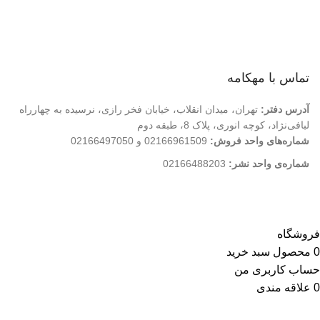
درباره ما
تماس با ما
فروشگاه
تماس با مهکامه
آدرس دفتر:
تهران، میدان انقلاب، خیابان فخر رازی، نرسیده به چهارراه
لبافی‌نژاد، کوچه انوری، پلاک 8، طبقه دوم
شماره‌های واحد فروش:
02166961509 و 02166497050
شماره‌‌ی واحد نشر:
02166488203
کلیه حقوق این وب سایت متعلق به انتشارات مهکامه می باشد.
فروشگاه
0
محصول
سبد خرید
حساب کاربری من
0
علاقه مندی