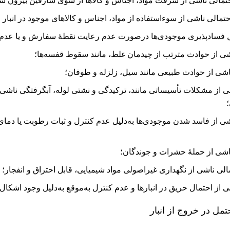
تمالی ناشی از سرقت مواد، اجناس و کالاها از سوی سارقین بیرون سا
مالی ناشی از سوء‌استفاده از مواد، اجناس و کالاهای موجود در انبار ا
 فساد‌پذیری موجودی‌ها درصورت عدم رعایت نقطۀ سفارش و یا عدم 
شی از حوادث مترتب از چیدمان غلط، مانند سقوط قفسه‌ها؛
شی از حوادث طبیعی مانند سیل، زلزله و طوفان؛
ز مشکلات تأسیساتی مانند، ترکیدگی و نشتی لوله، آبگرفتگی ناشی از
ی از فاسد شدن موجودی‌ها به‌دلیل عدم کنترل و ثبات رطوبت یا دمای
شی از حملۀ حشرات و جوندگان؛
ی ناشی از نگهداری غیر‌اصولی مواد شیمیایی، قابل احتراق و انفجار؛
ز احتمال حریق در انبارها و عدم کنترل به‌موقع به‌دلیل وجود اشکال
مل در خروج از انبار