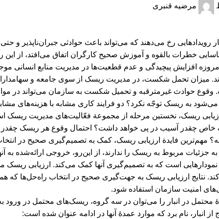
مرضیه قنبری
 رویدادهایی رخ می‌دهند که می‌تواند باعث حوادثی جبران‌ناپذیر و حت
سایی خطرات بالقوه و آموزش صحیح کارگران اتفاق می‌افتد، از ‌این ‌
مروزه افزایش پیچیدگی‌ و عدم ‌قطعیت‌ها در مدیریت منابع انسانی
د. میزان تحمل‌ شکست، در مدیریت ریسک از سوی جامعه و سهامداران ک
. وقوع حوادث غیر‌مترقبه و تحمیل شکست به سازمان می‌تواند در مواردی
‌شود به ریسک توجّه نکرد؟ دو فرایند کاری مشابه با هزینه‌های مش
ارزیابی ریسک، نخستین مرحله از مجموعة فعّالیت‌های مدیریت ریسک ا
خاص چقدر آسیب در پی خواهد داشت؟ احتمال وقوع هر ریسک چقدر ا
؟ مهم‌ترین فایدة ارزیابی ریسک، کمک به تصمیم‌گیری صحیح در انتخا
به جزئیات مربوط به ریسک را ندارند، از این‌رو، خروجی ارائه‌شده به 
 نمودارهایی است که به تصمیم‌گیری آنها کمک می‌کند. ارزیابی ریسک می
د. نتایج ارزیابی ریسک به جهت‌گیری صحیح در انتخاب راه‌حل‌ها که هما
های امنیت سازمان استفاده شود.
محتمل در انبار را می‌توان در سه گروه، ریسک‌های محتمل در ورود به
ز انبار، نام برد که موارد عمدۀ آنها در ادامه عنوان شده است: