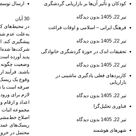
کودکان و تأثیر آن‌ها بر بازاریابی گردشگری
ارسال توسط
تیر 22, 1405
بدون دیدگاه
30
آبان
در محیط‌های کار
فرهنگ ایرانی – اسلامی و اوقات فراغت
به‌علت عدم شنا
تیر 22, 1405
بدون دیدگاه
پیشگیری کند. ا
شرکت‌ها شده‌ان
تحقیقات اندک در حوزۀ گردشگری خانوادگی
پدید آورده است
وضعیت چگونه می
تیر 22, 1405
بدون دیدگاه
باشند. فرآیند 
کاربردهای فعلی یادگیری ماشینی در
وقوع یک ریسک 
بازاریابی
صرفه است یا نه
لازم برای ورود 
تیر 22, 1405
بدون دیدگاه
اعداد و ارقام و
فناوری تحلیل‌گرا
مجموعه اثبات کن
اصلاح خط‌مشی‌
تیر 22, 1405
بدون دیدگاه
ریسک‌های عمدۀ 
شهرهای هوشمند
محتمل در خروج ا