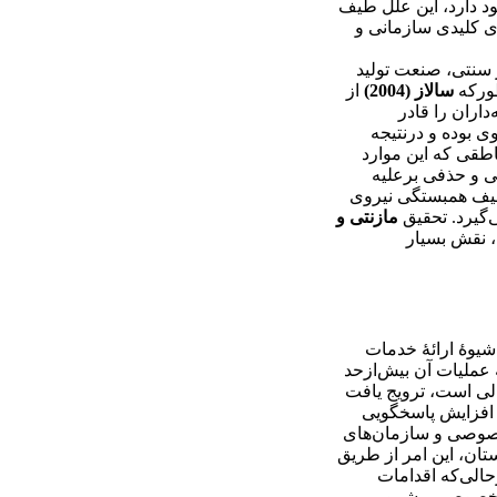
تعددی برای این امر وجود دارد، این علل طیف
ای کلیدی سازمانی و
 سنتی، صنعت تولید
طورکه
سالاز (2004)
از
داران را قادر
ی بوده و درنتیجه
ناطقی که این موارد
تی و حذفی برعلیه
ضعیف همبستگی نیروی
یرد. تحقیق
مازنتی و
، نقش بسیار
شیوۀ ارائۀ خدمات
 عملیات آن بیش‌ازحد
الی است، ترویج یافت
ف افزایش پاسخگویی
خصوصی و سازمان‌های
تان، این امر از طریق
الی‌که اقدامات
 خصوصی پیشرو