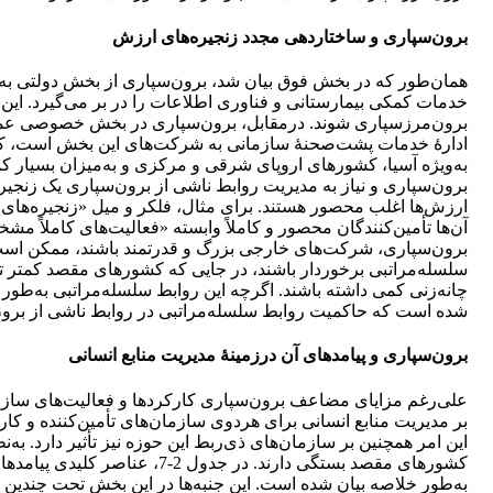
برون‌سپاری و ساختاردهی مجدد زنجیره‌های ارزش
همان‌طور که در بخش فوق بیان شد، برون‌سپاری از بخش دولتی به 
خدمات کمکی بیمارستانی و فناوری اطلاعات را در بر می‌گیرد. ا
برون‌مرزسپاری شوند. درمقابل، برون‌سپاری در بخش خصوصی عمدتاً
ادارۀ خدمات پشت‌صحنۀ سازمانی به شرکت‌های این بخش است، که در
به‌ویژه آسیا، کشورهای اروپای شرقی و مرکزی و به‌میزان بسیار کم
برون‌سپاری و نیاز به مدیریت روابط ناشی از برون‌سپاری یک زنجیر
ارزش‌ها اغلب محصور هستند. برای مثال، فلکر و میل «زنجیره‌های
آن‌ها تأمین‌کنندگان محصور و کاملاً وابسته «فعالیت‌های کاملاً م
برون‌سپاری، شرکت‌های خارجی بزرگ و قدرتمند باشند، ممکن است
سلسله‌مراتبی برخوردار باشند، در جایی که کشورهای مقصد کمتر ت
چانه‌زنی کمی داشته باشند. اگرچه این روابط سلسله‌مراتبی به‌طور
شده ‌است که حاکمیت روابط سلسله‌مراتبی در روابط ناشی از برون‌
برون‌سپاری و پیامدهای آن درزمینۀ مدیریت منابع انسانی
علی‌رغم مزایای مضاعف برون‌سپاری کارکردها و فعالیت‌های سازمانی
بر مدیریت منابع انسانی برای هردوی سازمان‌های تأمین‌کننده و کارف
این امر همچنین بر سازمان‌های ذی‌ربط این حوزه نیز تأثیر دارد. به
کشورهای مقصد بستگی دارند. در
به‌طور خلاصه بیان شده است. این جنبه‌ها در این بخش تحت چندین 