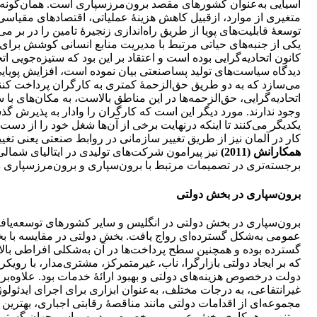
متغیری از موارد، ازقبیل کاهش هزینۀ عملیاتی، اقتصادهای مقیاسی
توسعۀ قابلیت‌های پویا از طریق راه‌اندازی زنجیرۀ تامین را در بر می‌
یکی از جنبه‌های حیاتی مرتبط با مدیریت منابع انسانی کوشش برای
کانون اتحادیه‌گرایی بوده است و اعتقاد بر این بود که ستیزه‌جویی ات
دیدگاه سیاست‌های تولید پساصنعتی بیان نموده است، افزایش پویایی ت
می‌سازد که به دو طریق حق‌الزحمۀ کمتری به کارگران پرداخت کنند. 
اتحادیه‌گرایی، حق‌الزحمه‌ها در این مناطق بالاست، به مکان‌های با س
وجود ندارند. مورد دیگر این است که کارگران را وادار به پذیرش گ
یکدیگر می‌کنند تا اینکه درنهایت برخی از آن‌ها شغل خود را از د
کار در آلمان نیز از طریق تغییر سازمانی در روابط صنعتی یعنی تغی
همکارانش (2011)
نیز پیرامون شرکت‌های تولیدی در ایتالیای شما
برجسته‌تری در تصمیمات مرتبط با برون‌سپاری و برون‌مرزسپاری دا
برون‌سپاری در بخش دولتی
برون‌سپاری در بخش دولتی در انگلیس و سایر کشورهای توسعه‌یافت
عمومی به‌شکل گسترده‌ای رواج یافت. بخش دولتی در مقایسه با بخش
گسترده بوده و همچنین سطح پرداخت‌ها در آن به‌شکلی افراطی بالا 
که بر ایجاد دولتی بازارگرا، ناب، غیرمتمرکز، مشتری‌مدار، با ر
دولت درخصوص هزینه‌های دولتی و بهبود ارائۀ خدمات بود. علاوه
غیرانتفاعی، به درجات مختلف، به‌عنوان ابزاری برای اجرای ایدئول
مجموعه‌ای از اقدامات دولتی مانند مناقصۀ رقابتی اجباری، به
مبتنی بر همکاری بخش عمومی و خصوصی در سراسر جهان گسترش 