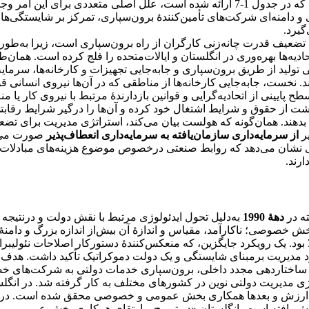
آسیایی به‌عنوان کشورهای مقصد برون‌مرزسپاری است. همان‌گونه که در جدول 1-7 ارائه شده است، علل اصلی م
 و دامنه‌ای شرکت‌های تأمین‌کنندۀ برون‌سپاری، تمرکز بر شایستگی‌ه
گیرد.
 تضعیف قدرت چانه‌زنی کارگران از راه برون‌سپاری است، زیرا به‌طور
حادیه‌ها بهره‌وری در انگلستان و ایالات‌متحده را فلج کرده‌ است. همان‌
ولید از طریق برون‌سپاری و جابه‌جایی تجهیزات و کارخانه‌ها، سرمایه‌
نخست، جابه‌جایی کارخانه‌ها از مناطقی که در آن‌ها نیروی انسانی قو
طح پایینی از اتحادیه‌گرایی و قوانین بازدارندۀ مرتبط با نیروی کار یا م
ذشت از حقوق و شرایط اشتغال خود کرده و آن‌ها را درگیر شرایط رقاب
ست بدهند. همان‌گونه که هولست بیان می‌کند، استراتژی مدیریت برای ت
یر
از سرمایه‌داری سازمان‌یافته به سرمایه‌داری انعطاف‌پذیر
صورت می‌گ
لی نشان می‌دهد که روابط صنعتی درخصوص موضوع هزینه‌های مبادلات
رند.
ه در
دهۀ 1990
به‌دلیل تحول ایدئولوژی مرتبط با نقش دولت و درنتیجه 
 خصوصی؛ ناکارآمد، مقیاس و اندازۀ آن بیش‌از اندازه بزرگ و دامنۀ
بود. یک رویکرد جایگزین، که منعکس‌کنندۀ دستورکار اصلاحات نئولیبر
ویکرد مدیریت برمبنای شایستگی و یک دولت دموکراتیک تأکید داشت. هد
‌بر ساختاردهی ‌مجدد داخلی، برون‌سپاری خدمات دولتی به شرکت‌های 
وژی مدیریت دولتی نوین در کشورهای مختلف به کار گرفته شد. در انگلس
ترین ارزش و بعدها همکاری بخش عمومی و خصوصی محقق شده است. درح
یافته است، انگلستان «در ترویج و ارتقای همکاری بخش عمومی و