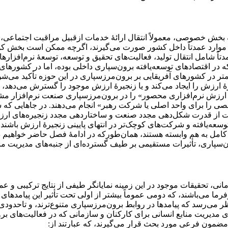
بخش خصوصی، معمولاً انتقال ارائۀ خدمات ازقبیل مراقبت اجتماعی، ف
ین موارد عمدتاً داخل کشور صورت می‌گیرند، اگرچه ممکن است بخش ک
 شامل انتقال تولید، فعالیت‌های تحقیق و توسعه، توسعۀ نرم‌افزاره
 اقتصادهای توسعه‌یافته برون‌سپاری داخلی بوده، اما در کشورهای ک
تر در کشورهای آفریقایی بر برون‌مرزسپاری در این حوزه تأکید می‌شو
ۀ ارزش را ایجاد می‌کند و یا زنجیرۀ ارزش موجود را گسترش می‌دهد، ک
 ارزش نرم‌افزاری محصور» را در برون‌مرزسپاری صنعت نرم‌افزار مشا
شخصی را برای واحد اصلی یا شرکت رهبر» انجام می‌دهند. در جاهایی که
 از قدرت شکل‌دهی مجدد صنعت و ساختاردهی مجدد زنجیره‌های ارزش
وسعه‌یافته و شرکت‌های کوچک‌تر در انتهای پایینی زنجیرۀ ارزش باش
 کامل به هم وابسته هستند، همان‌طورکه در ادامۀ فصل حاضر خواهیم د
سپاری، تأثیرات مستقیمی بر طیف گسترده‌ای از جنبه‌های مدیریت مناب
، تحقیقات موجود در این زمینه نمایانگر طیفی از نتایج ترکیبی و عمد
رما می‌باشند، که دومی عموماً بیشتر از اولی تحت تأثیر این پیامدهای 
‌نظر می‌رسد که پیامدها در روابط برون‌مرزسپاری متنوع‌ترند، و تاحدود
 جدول 2-7، عناصر کلیدی پیامدهای مدیریت منابع انسانی برای کارکنان و سازمانی که در فعالی
مضمون فرعی مورد بحث قرار می‌گیرند، که عبارتند از: