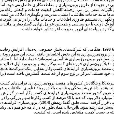
ی در هزینه) از طریق برون‌سپاری و مقاطعه‌کاری حاصل می‌شود، اما
 و تأثیرات منفی این امر، ازجمله کاهش کیفیت خدمات و کاهش رفاه نی
ها مانند خدمات نظافتی، امنیتی، مدیریت و نگهداری املاک، مراقبت 
 نگهداری سیستم فناوری اطلاعات و خدمات مالی را در بر می‌گیرد. 
لوژیک دولت یا جو سیاسی و همچنین عوامل نهادی گسترده‌تری مانند س
ی‌گذارد و پیامدهای آن بر مدیریت افراد تأثیر خواهد داشت.
199
، هنگامی که شرکت‌های بخش خصوصی به‌دنبال افزایش رقابت‌پذ
ز برون‌مرزسپاری به این بخش اختصاص یافته است، این سهم رویۀ رو
 به‌منظور برون‌مرزسپاری شناسایی نموده‌اند: خدمات ارتباط با مشتر
بلاً برون‌سپاری فرایند‌های ‌کسب‌وکار بیشتر بر دو نوع اول فعالیت‌ها
مقصد برون‌سپاری فرایند‌های ‌کسب‌وکار به‌دلیل اینکه شرکت‌ها همچن
 خود هستند، تمرکز بر نوع سوم از فعالیت‌ها گسترش یافته است (برا
سریلانکا و بنگلادش کشورهای مقصد برون‌مرزسپاری فرایند‌های ‌کسب‌وک
. هند با داشتن شایستگی و قابلیت بالا درزمینۀ فناوری اطلاعات و ع
بوب‌ترین کشور مقصد برون‌سپاری فرایند‌های ‌کسب‌وکار است. گزار
36 درصد
از ‌کسب‌وکارها سهم بزرگی را در 
یی قرار گرفته است. طبق گفتۀ
ریمش (2014)
، برون‌سپاری فرایند‌های
ه‌سرعت رشد نمود. بااین‌حال، همان‌طور که در ادامه خواهیم دید، ر
‌یافته برحسب کمیت مشخص شده است، نه کیفیت.