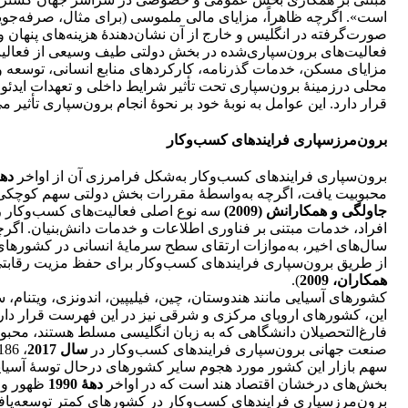
است». اگرچه ظاهراً، مزایای مالی ملموسی (برای مثال، صرفه‌جوی
صورت‌گرفته در انگلیس و خارج از آن نشان‌دهندۀ هزینه‌های پنهان
فعالیت‌های برون‌سپاری‌شده در بخش دولتی طیف وسیعی از فعالیت‌
مزایای مسکن، خدمات گذرنامه، کارکردهای منابع انسانی، توسعه و
محلی درزمینۀ برون‌سپاری تحت تأثیر شرایط داخلی و تعهدات ایدئو
قرار دارد. این عوامل به نوبۀ خود بر نحوۀ انجام برون‌سپاری تأثیر م
برون‌مرزسپاری فرایند‌های ‌کسب‌وکار
برون‌سپاری فرایند‌های ‌کسب‌وکار به‌شکل فرامرزی آن از اواخر
دهۀ 0
محبوبیت یافت، اگرچه به‌واسطۀ مقررات بخش دولتی سهم کوچکی ا
جاولگی و همکارانش (2009)
سه نوع اصلی فعالیت‌های ‌کسب‌وکار را
افراد، خدمات مبتنی بر فناوری اطلاعات و خدمات دانش‌بنیان. اگرچه ق
سال‌های اخیر، به‌موازات ارتقای سطح سرمایۀ انسانی در کشورهای 
از طریق برون‌سپاری فرایند‌های ‌کسب‌وکار برای حفظ مزیت رقابتی
همکاران، 2009
).
کشورهای آسیایی مانند هندوستان، چین، فیلیپین، اندونزی، ویتنام، 
این، کشورهای اروپای مرکزی و شرقی نیز در این فهرست قرار دارند
فارغ‌التحصیلان دانشگاهی که به زبان انگلیسی مسلط هستند، مح
صنعت جهانی برون‌سپاری فرایند‌های ‌کسب‌وکار در
سال 2017
، 186 میلیارد دلار بود، که هند با
سهم بازار این کشور مورد هجوم سایر کشورهای درحال توسۀ آسیا
بخش‌های درخشان اقتصاد هند است که در اواخر
دهۀ 1990
ظهور و ب
برون‌مرزسپاری فرایند‌های ‌کسب‌وکار در کشورهای کمتر توسعه