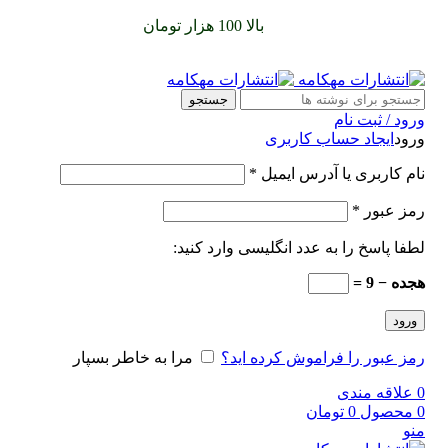
سفارشات خود را برای
بالا 100 هزار تومان
را با پیک رایگان تجربه
کنید
جستجو
ورود / ثبت نام
ورود
ایجاد حساب کاربری
نام کاربری یا آدرس ایمیل
*
رمز عبور
*
لطفا پاسخ را به عدد انگلیسی وارد کنید:
هجده − 9 =
ورود
رمز عبور را فراموش کرده اید؟
مرا به خاطر بسپار
0
علاقه مندی
0
محصول
0
تومان
منو