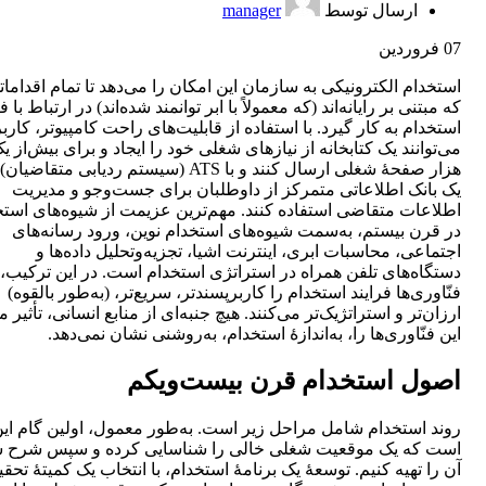
ارسال توسط
manager
07
فروردین
استخدام الکترونیکی به سازمان این امکان را می‌دهد تا تمام اقدامات
که مبتنی بر رایانه‌اند (که معمولاً با ابر توانمند شده‌اند) در ارتباط با ف
استخدام به کار گیرد. با استفاده از قابلیت‌های راحت کامپیوتر، کارب
می‌توانند یک کتابخانه از نیازهای شغلی خود را ایجاد و برای بیش‌از ی
هزار صفحۀ شغلی ارسال کنند و با ATS (سیستم ردیابی متقاضیا
یک بانک اطلاعاتی متمرکز از داوطلبان برای جست‌وجو و مدیریت
اطلاعات متقاضی استفاده کنند. مهم‌ترین عزیمت از شیوه‌‌‌‌های است
در قرن بیستم، به‌سمت شیوه‌‌‌های استخدام نوین، ورود رسانه‌های
اجتماعی، محاسبات ابری، اینترنت اشیا، تجزیه‌وتحلیل داده‌ها و
دستگاه‌های تلفن همراه در استراتژی استخدام است. در این ترکیب، 
فنّاوری‌ها فرایند استخدام را کاربرپسندتر، سریع‌تر، (به‌طور بالقوه)
ارزان‌تر و استراتژیک‌تر می‌کنند. هیچ جنبه‌ای از منابع انسانی، تأثیر
این فنّاوری‌ها را، به‌اندازۀ استخدام، به‌روشنی نشان نمی‌دهد.
اصول استخدام قرن بیست‌ویکم
روند استخدام شامل مراحل زیر است. به‌طور معمول، اولین گام ای
است که یک موقعیت شغلی خالی را شناسایی کرده و سپس شرح 
آن را تهیه کنیم. توسعۀ یک برنامۀ استخدام، با انتخاب یک کمیتۀ تحقی