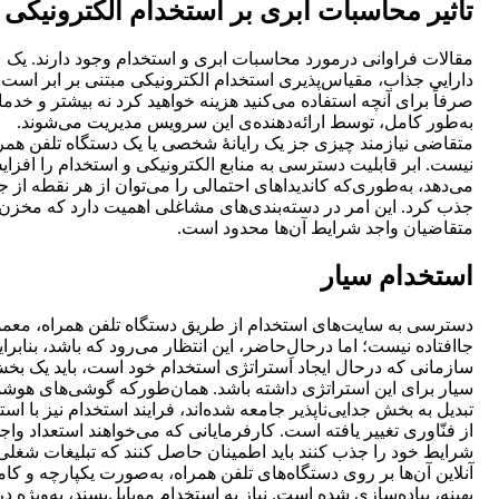
تأثیر محاسبات ابری بر استخدام الکترونیکی
مقالات فراوانی درمورد محاسبات ابری و استخدام وجود دارند. یک
دارایی جذاب، مقیاس‌پذیری استخدام الکترونیکی مبتنی بر ابر است.
صرفاً برای آنچه استفاده می‌کنید هزینه خواهید کرد نه بیشتر و خدم
به‌طور کامل، توسط ارائه‌دهنده‌ی این سرویس مدیریت می‌شوند.
متقاضی نیازمند چیزی جز یک رایانۀ شخصی یا یک دستگاه تلفن همر
نیست. ابر قابلیت دسترسی به منابع الکترونیکی و استخدام را افزا
می‌دهد، به‌طوری‌که کاندیداهای احتمالی را می‌توان از هر نقطه از ج
جذب کرد. این امر در دسته‌بندی‌های مشاغلی اهمیت دارد که مخزن
متقاضیان واجد شرایط آن‌ها محدود است.
استخدام سیار
دسترسی به سایت‌های استخدام از طریق دستگاه تلفن همراه، معم
جاافتاده نیست؛ اما درحالِ‌حاضر، این انتظار می‌رود که باشد، بنابرا
سازمانی که درحال ایجاد استراتژی استخدام خود است، باید یک بخ
سیار برای این استراتژی داشته باشد. همان‌طورکه گوشی‌های هوشم
تبدیل به بخش جدایی‌ناپذیر جامعه شده‌اند، فرایند استخدام نیز با است
از فنّاوری تغییر یافته است. کارفرمایانی که می‌خواهند استعداد واج
شرایط خود را جذب کنند باید اطمینان حاصل کنند که تبلیغات شغلی
آنلاین آن‌ها بر روی دستگاه‌های تلفن همراه، به‌صورت یکپارچه و کاملا
بهینه، پیاده‌سازی شده است. نیاز به استخدام موبایل‌پسند، به‌ویژه در