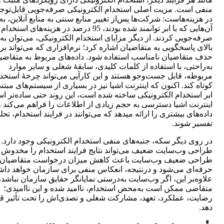
منفی است. مزیت اصلی استخدام الکترونیکی صرفه‌جویی قابل‌توجه
در هزینه‌هاست: شرکت‌ها پس‌از تغییر منابع سنتی به منابع آنلاین، به‌
آن‌هایی که با ابر توانمند شده بودند، 95 درصد در هزینه‌های اس
صرفه‌جویی کردند. از دیگر مزایای استخدام الکترونیکی، می‌توان به 
بالای پاسخگویی به متقاضیان اشاره کرد؛ نرم‌افزاری که می‌تواند بر
حذف متقاضیان نامناسب استفاده شود. داده‌های مربوط به متقاضی
به‌راحتی، با استفاده از کلمات کلیدی، سابقۀ شغلی و سایر موارد
مربوطه، قابل جست‌وجو هستند و این کارآیی می‌تواند چرخۀ استخدا
کوتاه کند. اکنون که اینترنت اشیا نیز در بسیاری از سیستم‌های مبتن
ابر استخدام الکترونیکی ساخته ‌شده است، این روند حتی ساده‌تر ا
اینترنت اشیا دسترسی به حجم زیادی از اطلاعات را فراهم می‌کند و
داده‌های بیشتری را ارائه می‎دهد که می‌توانند در فرایند استخدام، 
تفسیر شوند.
در روی دیگر سکه، جنبه‌های منفی استخدام الکترونیکی وجود دارد.
طراحی وب‌سایت ضعیف می‌تواند نتایج فرایند استخدام را مخدوش ک
طراحی ضعیف وب‌سایت باعث کاهش میزان درخواست متقاضیان
حرفه‌ای می‌شود و درنتیجه، انعکاس منفی برای سازمان خواهد دا
علاوه‌بر این، اگر وب‌سایت به‌درستی نمایانگر حقایق سازمان نباشد،
متقاضی ممکن است به‌محض استخدام، ناامید شده و این ناامیدی؛
رضایت، عملکرد، تعهد، مشارکت شغلی و تصدی‌اش را تحت تأثیر قر
دهد.