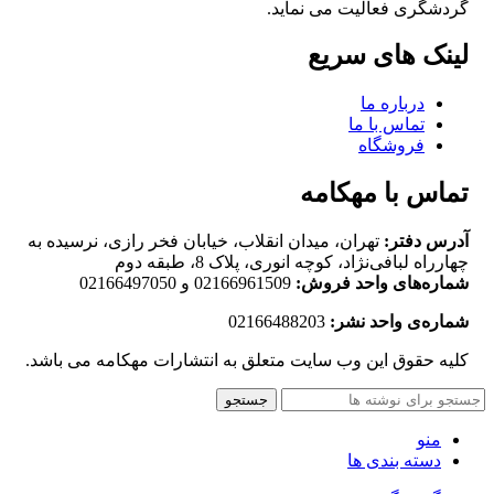
گردشگری فعالیت می نماید.
لینک های سریع
درباره ما
تماس با ما
فروشگاه
تماس با مهکامه
آدرس دفتر:
تهران، میدان انقلاب، خیابان فخر رازی، نرسیده به
چهارراه لبافی‌نژاد، کوچه انوری، پلاک 8، طبقه دوم
شماره‌های واحد فروش:
02166961509 و 02166497050
شماره‌‌ی واحد نشر:
02166488203
کلیه حقوق این وب سایت متعلق به انتشارات مهکامه می باشد.
جستجو
منو
دسته بندی ها