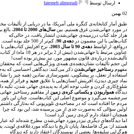
ارسال توسط
fatemeh alimoradi
02
بهمن
طبق آمار کتابخانه‌ی کنگره ملی آمریکا، ما در دریایی از تألیفات مخ
در مورد جهانی‌شدن غرق هستیم. بین
سال‌های 2000 تا 2004
هزار جلد کتاب درزمینه‌ی جهانی‌شدن انتشار یافت، در حالی‌که
کتاب‌هایی با این مضمون در
دهه‌ی 90
، کم‌تر از 500 جلد بوده است.
درواقع، از اواسط
دهه‌ی 90 تا سال 2003
، نرخ افزایش کتاب‌هایی با
عناوین مرتبط با جهانی‌شدن (بیش از 2 برابر در هر 18 ما
تألیف‌شده درباره‌ی قانون مشهور مور، نیز بیش‌تر بوده است!
این حجم تألیفات نشان‌دهنده‌ی همه‌ی ویژگی‌هایی است که محققان 
مفهوم
رستاخیز جهانی‌شدن
ذکر می‌کنند: دیدگاهی احساسی که به‌
استفاده از تعقل، بر پیشگویی، تصویرسازی نمادین (همه چیز را نشان
نماد چیزی دیدن)، آفرینش انسان‌هایی با علایق
جدید
و فراتر از همه،
شلوغ‌کاری کردن و جلب توجه افراد به پدیده‌ی جهانی شدن، تکیه دار
دیدگاه
همواربودن و یکسانی کره‌ی زمین
از مفاهیم رستاخیز جهانی
سرچشمه می‌گیرد و موضوع اصلی این کتاب‌هاست. چنان این باور ب
مردم جا افتاده است که در مصاحبه‌ی تلویزیونی که به‌تازگی داشتم،
اولین سؤالی که به‌صورت جدی از من پرسیده شد، این بود که چرا
همچنان اعتقاد دارم کره‌ی زمین گرد است!
اما دیدگاه‌های دیگری نیزدرمورد جهانی‌شدن مطرح شده‌اند که عبا
هستند از: مرگ فاصله‌ها، پایان تاریخ یا دیدگاه موردعلاقه‌ی لویت، ی
هم‌گرایی سلیقه‌ها. بعضی از نویسندگان اعتقاد دارند که دیدگاه