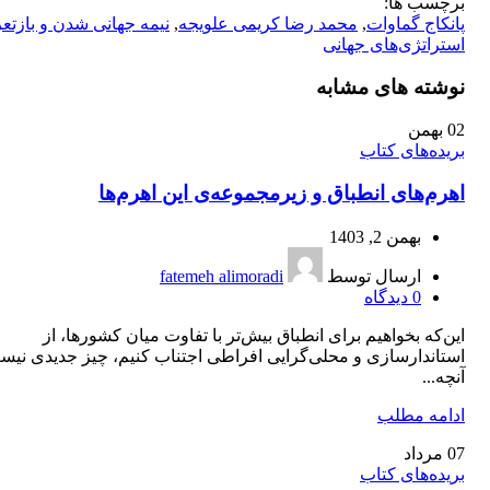
برچسب ها:
پانکاج گماوات
,
محمد رضا کریمی علویجه
,
نیمه جهانی شدن و بازتع
استراتژی‌های جهانی
نوشته های مشابه
02
بهمن
بریده‌های کتاب
اهرم‌های انطباق و زیرمجموعه‌ی این اهرم‌ها
بهمن 2, 1403
ارسال توسط
fatemeh alimoradi
0
دیدگاه
این‌که بخواهیم برای انطباق بیش‌تر با تفاوت میان کشورها، از
استاندارسازی و محلی‌گرایی افراطی اجتناب کنیم، چیز جدیدی نیس
آنچه...
ادامه مطلب
07
مرداد
بریده‌های کتاب