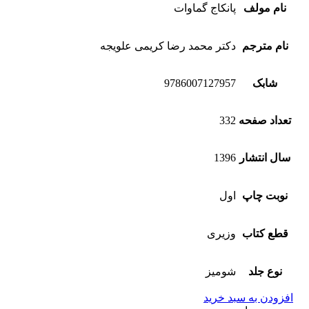
نام مولف
پانکاج گماوات
نام مترجم
دکتر محمد رضا کریمی علویجه
شابک
9786007127957
تعداد صفحه
332
سال انتشار
1396
نوبت چاپ
اول
قطع کتاب
وزیری
نوع جلد
شومیز
افزودن به سبد خرید