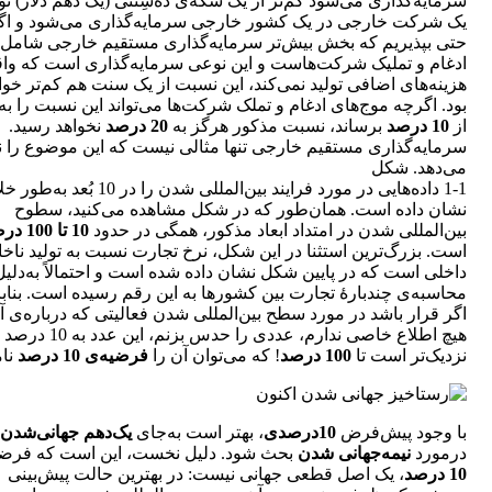
سرمایه‌گذاری می‌شود کم‌تر از یک سکه‌ی ده‌سِنتی (یک دهم دلار) 
یک شرکت خارجی در یک کشور خارجی سرمایه‌گذاری می‌شود و اگ
حتی بپذیریم که بخش بیش‌تر سرمایه‌گذاری مستقیم خارجی شامل
ادغام و تملیک شرکت‌هاست و این نوعی سرمایه‌گذاری است که واقع
هزینه‌های اضافی تولید نمی‌کند، این نسبت از یک سنت هم کم‌تر خوا
بود. اگرچه موج‌های ادغام و تملک شرکت‌ها می‌تواند این نسبت را به ب
از
10 درصد
برساند، نسبت مذکور هرگز به
20 درصد
نخواهد رسید.
سرمایه‌گذاری مستقیم خارجی تنها مثالی نیست که این موضوع را 
می‌دهد. شکل
1-1 داده‌هایی در مورد فرایند بین‌المللی شدن را در 10 ب
نشان داده است. همان‌طور که در شکل مشاهده می‌کنید، سطوح
بین‌المللی شدن در امتداد ابعاد مذکور، همگی در حدود
10 تا 100 درصد
است. بزرگ‌ترین استثنا در این شکل، نرخ تجارت نسبت به تولید ناخ
داخلی است که در پایین شکل نشان داده شده است و احتمالاً به‌دلیل
محاسبه‌ی چندبارۀ تجارت بین کشورها به این رقم رسیده است. بنابر
اگر قرار باشد در مورد سطح بین‌المللی شدن فعالیتی که درباره‌ی آ
هیچ اطلاع خاصی ندارم، عددی را حدس بز
نزدیک‌تر است تا
100 درصد
! که می‌توان آن را
فرضیه‌ی 10 درصد
نام
با وجود پیش‌فرض
10درصدی
، بهتر است به‌جای
یک‌دهم جهانی‌شدن
درمورد
نیمه‌جهانی شدن
بحث شود. دلیل نخست، این است که فرضی
10 درصد
، یک اصل قطعی جهانی نیست: در بهترین حالت پیش‌بینی