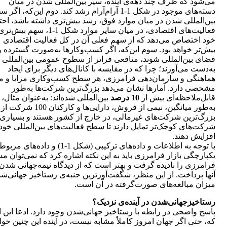
می‌شود که ظرف چند دهه‌ی آینده، سیر بین‌المللی شدن در میان
دسته‌های موجود در شکل 1-1 آرام‌آرام رشد کند. دوم این‌که، اگ
بین‌المللی شدن در میان موارد فوق، رشد بیش‌تری داشته باشد، احتما
فعالیت‌های اقتصادی، در میان سایر موارد شکل 1-1،
خود اختصاص می‌دهد که از سهم فعلی آن در کل فعالیت اقتصادی
بیش‌تر خواهد بود. سوم این‌که، اگر کسب‌و‌کارها به‌صورت گسترده و
فضای بین‌المللی شوند، منافعی فراتر از سطوح عمومی بین‌المللی
به‌دست می‌آورند؛ چرا که در مقایسه با کانال‌های دیگر برای ایجاد
هماهنگی و سازمان‌دهی فرامرزی، هر سطح کسب‌و‌کاری مزایا و م
مشخصی دارد. آمارها نشان می‌دهد بزرگ‌ترین شرکت‌ها به‌طور
قابل‌ملاحظه‌ای بیش از
10 درصد
بین‌المللی شده‌اند: به‌عنوان مثال،
به‌طور میانگین، نیمی از فروش، دارایی‌ها و کارکنان 100 شرکت از
بزرگ‌ترین شرکت‌های غیرمالی، در خارج از کشور هستند و بسیاری 
شرکت‌های کوچک‌تر تمایل دارند تا سطح فعالیت‌های بین‌المللی خود 
افزایش دهند.
با توجه به اطلاعات و داده‌های ترکیبی (شکل 1-1) و داده‌های
یکپارچگی بازار فرامرزی باید به این نکته اشاره کرد که نمی‌توان م
فرامرزی را نادیده گرفت و بهتر است که از دیدگاه نیمه‌جهانی شدن 
آنها پرداخت. از این منظر، شگفت‌آورترین جنبه‌ی رستاخیز جهانی‌ش
میزان مبالغه‌های صورت‌گرفته در آن است.
رستاخیزجهانی‌شدن در آینده‌ی نزدیک؟
پاسخ واضحی در رابطه با رستاخیز جهانی‌شدن وجود دارد. ادعا این
که، حتی اگر جهان امروز کاملاً مشابه نیست، در آینده این چنین خوا