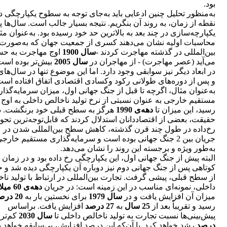
بود.
به‌منظور تحلیل چنین ادعایی باید به‌جای توجه به سطوح یکپارچگی د
نقطه از زمان، به روند آن بنگریم. نتیجه بسیار جالب است. سال‌ها 
یکپارچه‌سازی در چند بعد به بالاترین حد خود رسیده بود. به‌عنوان مث
محاسبات اولیه نشان می‌دهند کسری از جمعیت جهان که به‌صورت
بین‌المللی در گذشته مهاجرت کردند -
سال 1900
اوج مهاجرت به ح
می‌آید (عصر مهاجرت) - از مهاجران در
سال 2005
بیش‌تر بوده‌ است
در ابعاد دیگر نیز سوابقی وجود دارد. اما این موضوع تنها در سال‌های
و پس از دوره‌های طولانی رکود وکسادی اقتصادی اتفاق افتاده است
به‌عنوان مثال، اگرچه تا قبل از جنگ جهانی اول، میزان سرمایه‌گذا
مستقیم خارجی به عنوان نسبتی از نرخ تولید ناخالص داخلی به اوج 
رسید، این میزان تا
دهه‌ی 1990
هرگز به سطح قبلی خود برنگشت. د
حقیقت، بعضی از اقتصاددانان استدلال کردند که قابل‌توجه‌ترین تحو
رخ‌داده در طول چند قرن گذشته، کاهش سطح بین‌المللی شدن در
جریان بین 2 جنگ جهانی بوده است و سرمایه‌گذاری مستقیم خارج
به‌طور ویژه و برجسته این روند را نشان می‌دهد.
البته پیش از جنگ جهانی اول، این یکپارچگی رخ داده بود و در زمان نس
کوتاهی پس از جنگ جهانی دوم نیز دوباره آن یکپارچگی دیده شد و 
از سطح قبلی، پیشی گرفت. تجارت بین‌المللی در ارتباط با تولید نا
داخلی، نمونه‌ای مناسب در این زمینه است: در جریان
دهه‌ی 60 میلادی
میزان آن افزایش یافت و در
سال 1979
برای نخستین بار به
20 درصد
رسید و تقریباً بعد از
25 سال
به
27 درصد
افزایش یافت. براساس
پیش‌بینی‌ها نسبت تجارت به تولید ناخالص داخلی تا
سال 2030
کم‌تر 
درصد
رشد خواهد کرد. با آن‌که این درصد افزایش، بی‌سابقه خواهد ب