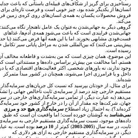
رستاخیزی برای گریز از شکاف‌های قبیله‌ای باستانی که باعث جدای
انسان‌ها از یکدیگر شده بود، چیز خوبی است و فرصت تازه‌ای برای
فروش محصولات یکسان به همه‌ی انسان‌های روی کره‌ی زمین فرا
می‌کند.
گروهی دیگر به جهانی‌شدن به‌عنوان یک عامل ناهنجار نگاه می‌کنند:
جهانی‌شدن فرایندی است که باعث می‌شود همه‌ی آدم‌ها، غذاهای
فست‌فودی مشابهی بخورند. اما با این همه آنها فرض می‌کنند (یا حد
پیش‌بینی می‌کنند) که بین‌المللی شدن به مراحل پایانی سیر تکامل خ
رسیده است.
این موضوع، همان چیزی است که من به‌شدت و قاطعانه مخالف آن
هستم. اما مخالفت من بیش‌تر براساس داده‌ها و مستنداتی است که
وجود ندارند، نه باورهای شخصی. اکثر فعالیت‌های اقتصادی که یا در
داخل و یا فرامرزی اجرا می‌شوند، همچنان در کشور مبدأ متمرکز
شده‌اند.
برای مثال، از خودتان بپرسید که نسبت کل جریان‌های سرمایه‌گذار
مستقیم خارجی چند درصد از سرمایه‌ی ثابت ناخالص جهانی را تشک
می‌دهد (به عبارت دیگر، از تمامی سرمایه‌گذاری‌های خارجی در سر
جهان، شرکت‌ها چه مقدار از آن را در خارج از کشور خود سرمایه‌گ
کرده‌اند؟). به احتمال زیاد اصطلاح
سرمایه‌گذاری هیچ حد و مرزی
نمی‌شناسد
به گوشتان خورده است؛ اما واقعیت آن است که طبق
داده‌های موجود، نسبت سرمایه‌گذاری مستقیم خارجی به سرمایه‌ی
ثابت، در سه سال (
2005-2003
) کم‌تر از
10 درصد
بوده است. به عبا
دیگر، در سرمایه‌گذاری مستقیم خارجی به ازای هر دلاری که