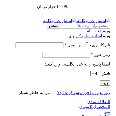
سفارشات خود را برای
بالا 100 هزار تومان
را با پیک رایگان تجربه
کنید
جستجو
ورود / ثبت نام
ورود
ایجاد حساب کاربری
نام کاربری یا آدرس ایمیل
*
رمز عبور
*
لطفا پاسخ را به عدد انگلیسی وارد کنید:
شش − 4 =
ورود
رمز عبور را فراموش کرده اید؟
مرا به خاطر بسپار
0
علاقه مندی
0
محصول
0
تومان
منو