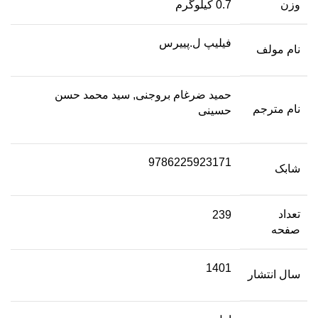
وزن
0.7 کیلوگرم
فیلیپ ل.پییرس
نام مولف
حمید ضرغام بروجنی, سید محمد حسن
نام مترجم
حسینی
9786225923171
شابک
تعداد
239
صفحه
1401
سال انتشار