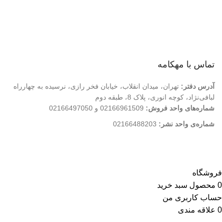
درباره ما
تماس با ما
فروشگاه
تماس با مهکامه
آدرس دفتر:
تهران، میدان انقلاب، خیابان فخر رازی، نرسیده به چهارراه
لبافی‌نژاد، کوچه انوری، پلاک 8، طبقه دوم
شماره‌های واحد فروش:
02166961509 و 02166497050
شماره‌‌ی واحد نشر:
02166488203
کلیه حقوق این وب سایت متعلق به انتشارات مهکامه می باشد.
فروشگاه
0
محصول
سبد خرید
حساب کاربری من
0
علاقه مندی