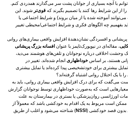
توانم با آنچه بسیاری از جوانان پشت سر می‌گذارند همدردی کنم.
را از این شرایط رها کنند یا تصمیم بگیرند که
قوی‌تر
شوند. این
می‌توانند آموخته شده یا از میان بروند) و شرایط اجتماعی یا
 باید بفهمیم چه الگوهای فکری و شرایط اجتماعی/محیطی تغییر
 پریشانی و افسردگی نشان‌دهندۀ افزایش واقعی بیماری‌های روانی
کایی
، مقاله‌ای در نیویورک‌تایمز با عنوان
افسانه بزرگ پریشانی
 یک وحشت اخلاقی درباره نوجوانان و تلفن‌های هوشمند می‌دید،
وانی هستند، بر اساس
خوداظهاری
انجام شده‌اند. تغییر در
 تمایل بیشتری برای خودتشخیصی پیدا کرده‌اند یا تمایل بیشتری
ا با یک اختلال روانی اشتباه گرفته‌اند؟
درست می‌گفت که برای درک افزایش واقعی بیماری روانی، باید به
معیارهایی است که به‌صورت خوداظهاری توسط نوجوانان گزارش
خدمات اورژانسی روان‌پزشکی یا بستری در بیمارستان به علت
 ممکن است مربوط به یک اقدام به خودکشی باشد که معمولاً از
د بدون قصد خودکشی (
NSSI
) شناخته می‌شود و اغلب از طریق