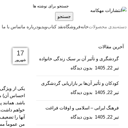
جستجو
دسته‌بندی محصولات
خانه
فروشگاه
نقد کتاب
ویدیو
درباره‌ ما
تماس با ما
آخرین مقالات
24
24
02
02
09
09
19
17
گردشگری و تأثیر آن بر سبک زندگی خانواده
آبان
آبان
مهر
مهر
شهریور
شهریور
فروردین
فروردین
تیر 22, 1405
بدون دیدگاه
کودکان و تأثیر آن‌ها بر بازاریابی گردشگری
یکی از ویژگی‌
تیر 22, 1405
بدون دیدگاه
باشد. همانند 
فرهنگ ایرانی – اسلامی و اوقات فراغت
خواهم داشت. خ
تیر 22, 1405
بدون دیدگاه
آنها را تضعیف 
من عموماً مست