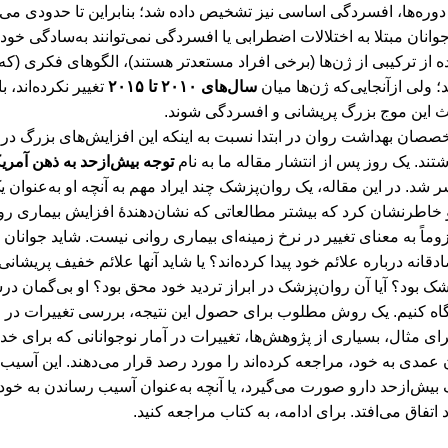
 دوره‌ها، افسردگی اساسی نیز تشخیص داده شد؛ بنابراین تا حدودی می‌
وانان مبتلا به اختلالات اضطرابی یا افسردگی نمی‌توانند به‌سادگی خود 
ده از ترکیبی از ژن‌ها (برخی افراد مستعدتر هستند)، الگوهای فکری (که 
ولی ازآنجایی‌که ژن‌ها میان
سال‌های ۲۰۱۰ تا ۲۰۱۵
تغییر نکرده‌اند،
اعث این موج بزرگ پریشانی و افسردگی شوند.
صصان بهداشت روان در ابتدا نسبت به اینکه این افزایش‌های بزرگ در
شتند. یک روز پس از انتشار مقاله ما به نام
توجه بیش‌ازحد به ذهن آمری
 شد. در این مقاله، یک روان‌پزشک چند ایراد مهم به آنچه او به‌عنوان
 خاطرنشان کرد که بیشتر مطالعاتی که نشان‌دهندۀ افزایش بیماری ر
ماً به معنای تغییر در نرخ‌ زمینه‌ای بیماری روانی نیست. شاید جوانان
قانه درباره علائم خود پیدا کرده‌اند؟ یا شاید آنها علائم خفیف پریشانی ر
شک بود؟ آیا آن روان‌پزشک در ابراز تردید خود محق بود؟ او بی‌گمان 
ه کنیم. یک روش مطلوب برای حصول این نتیجه، بررسی تغییرات در 
رای مثال، بسیاری از پژوهش‌ها، تغییرات در آمار نوجوانانی که برای 
مدی به خود، مراجعه کرده‌اند را مورد رصد قرار می‌دهند. این آسیب
ش‌ازحد دارو صورت می‌گیرد، یا آنچه به‌عنوان آسیب رساندن به خو
 اتفاق می‌افتد.
برای ادامه، به کتاب مراجعه کنید.