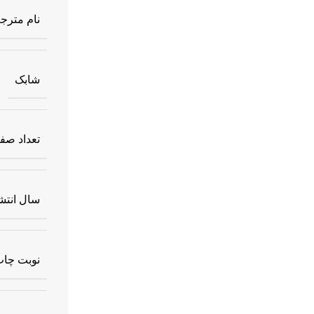
نام مترج
شابک
تعداد صف
سال انتش
نوبت چا