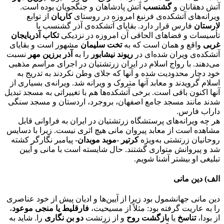
آتش دهقانان و
گشنسب
آتش پادشاهان و جنگجویان بوده است.
ویرانه‌های آتشکده‌ی فرنبغ امروزه در روستای
کاریان
از توابع
لارستان
فارس قرار دارد. بقایای آتشکده‌ی آذر گشنسب با
تأسیسات و فضاهای الحاقی آن امروزه در نزدیکی
تکاب آذربایجان
غربی
واقع و همان است که به
تخت سلیمان
مشهور است و بقایای
آتشکده‌ی ویران شده‌ای در
ریوند نیشابور
را به
آذر برزین مهر
نسبت
می‌دهند. با رواج اسلام در ایران زرتشتیان در اجرای مراسم مذهبی
خود دچار محدودیت شده و آنها که جلای وطن نکردند به تدریج به
اسلام گرویدند و معابد آنها متروک و ویرانه شد. ویرانه‌ی بسیاری از
آنها اکنون باقی است. برخی آتشکده‌ها هم با تغییراتی به مسجد تبدیل
شدند مانند مسجد جامع اصفهان، بروجرد، اردستان و مسجد سنگی
داراب فارس.
هر چه ویرانه‌های پرستشگاه زرتشتیان در ایران به فراوانی قابل
مشاهده است از معابد پیروان مانی هیچ اثری نیست. زیرا با دسایس
روحانیان زرتشتی به‌ویژه
کرتیر -موبد موبدان-
پیامبر نگارگر کشته
شد و پیروانش متواری گشتند. حال شایسته است با مانی و آیین
تبلیغی او بیشتر آشنا شویم.
الف) دین مانی
دین مانی جهانشمول بود زیرا از آیین‌ها و ادیان پیش از خود عناصری
را به عاریت گرفته بود: مثلاً از مسیحیت،
فارقلیط یا منجی موعود
،
از بودا،
تناسخ
یا
بازگشت روح
و از زرتشت
دو بن نگاری
را. شاید به