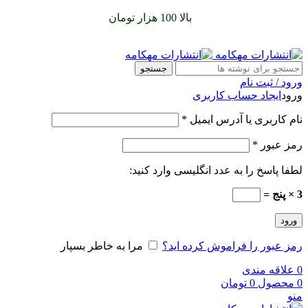
سفارشات خود را برای
بالا 100 هزار تومان
را با پیک رایگان تجربه
کنید
جستجو
ورود / ثبت نام
ورود
ایجاد حساب کاربری
نام کاربری یا آدرس ایمیل
*
رمز عبور
*
لطفا پاسخ را به عدد انگلیسی وارد کنید:
3 × پنج =
ورود
رمز عبور را فراموش کرده اید؟
مرا به خاطر بسپار
0
علاقه مندی
0
محصول
0
تومان
منو