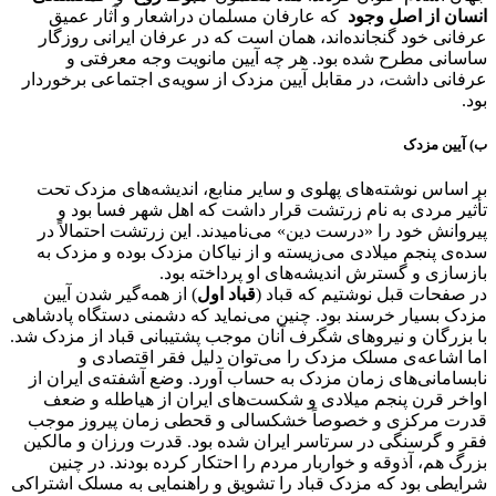
انسان از اصل وجود
که عارفان مسلمان دراشعار و آثار عمیق
عرفانی خود گنجانده‌اند، همان است که در عرفان ایرانی روزگار
ساسانی مطرح شده بود. هر چه آیین مانویت وجه معرفتی و
عرفانی داشت، در مقابل آیین مزدک از سویه‌ی اجتماعی برخوردار
بود.
ب) آیین مزدک
بر اساس نوشته‌های پهلوی و سایر منابع، اندیشه‌های مزدک تحت
تأثیر مردی به نام زرتشت قرار داشت که اهل شهر فسا بود و
پیروانش خود را «درست دین» می‌نامیدند. این زرتشت احتمالاً در
سده‌ی پنجم میلادی می‌زیسته و از نیاکان مزدک بوده و مزدک به
بازسازی و گسترش اندیشه‌های او پرداخته بود.
در صفحات قبل نوشتیم که قباد (
قباد اول
) از همه‌گیر شدن آیین
مزدک بسیار خرسند بود. چنین می‌نماید که دشمنی دستگاه پادشاهی
با بزرگان و نیروهای شگرف آنان موجب پشتیبانی قباد از مزدک شد.
اما اشاعه‌ی مسلک مزدک را می‌توان دلیل فقر اقتصادی و
نابسامانی‌های زمان مزدک به حساب آورد. وضع آشفته‌ی ایران از
اواخر قرن پنجم میلادی و شکست‌های ایران از هیاطله و ضعف
قدرت مرکزی و خصوصاً خشکسالی و قحطی زمان پیروز موجب
فقر و گرسنگی در سرتاسر ایران شده بود. قدرت ورزان و مالکین
بزرگ هم، آذوقه و خواربار مردم را احتکار کرده بودند. در چنین
شرایطی بود که مزدک قباد را تشویق و راهنمایی به مسلک اشتراکی