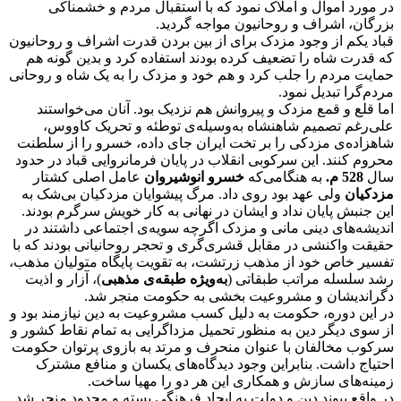
در مورد اموال و املاک نمود که با استقبال مردم و خشمناکی
بزرگان، اشراف و روحانیون مواجه گردید.
قباد یکم از وجود مزدک برای از بین بردن قدرت اشراف و روحانیون
که قدرت شاه را تضعیف کرده بودند استفاده کرد و بدین گونه هم
حمایت مردم را جلب کرد و هم خود و مزدک را به یک شاه و روحانی
مردم‌گرا تبدیل نمود.
اما قلع و قمع مزدک و پیروانش هم نزدیک بود. آنان می‌خواستند
علی‌رغم تصمیم شاهنشاه به‌وسیله‌ی توطئه و تحریک کاووس،
شاهزاده‌ی مزدکی را بر تخت ایران جای داده، خسرو را از سلطنت
محروم کنند. این سرکوبی انقلاب در پایان فرمانروایی قباد در حدود
سال
528 م.
به هنگامی‌که
خسرو انوشیروان
عامل اصلی کشتار
مزدکیان
ولی عهد بود روی داد. مرگ پیشوایان مزدکیان بی‌شک به
این جنبش پایان نداد و ایشان در نهانی به کار خویش سرگرم بودند.
اندیشه‌های دینی مانی و مزدک اگرچه سویه‌ی اجتماعی داشتند در
حقیقت واکنشی در مقابل قشری‌گری و تحجر روحانیانی بودند که با
تفسیر خاص خود از مذهب زرتشت، به تقویت پایگاه متولیان مذهب،
رشد سلسله مراتب طبقاتی (
به‌ویژه طبقه‌ی مذهبی
)، آزار و اذیت
دگراندیشان و مشروعیت بخشی به حکومت منجر شد.
در این دوره، حکومت به دلیل کسب مشروعیت به دین نیازمند بود و
از سوی دیگر دین به منظور تحمیل مزداگرایی به تمام نقاط کشور و
سرکوب مخالفان با عنوان منحرف و مرتد به بازوی پرتوان حکومت
احتیاج داشت. بنابراین وجود دیدگاه‌های یکسان و منافع مشترک
زمینه‌های سازش و همکاری این هر دو را مهیا ساخت.
در واقع پیوند دین و دولت به ایجاد فرهنگی بسته و محدود منجر شد