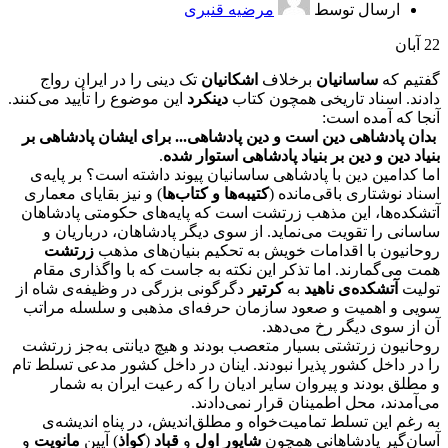
ارسال توسط
مرضیه قنبری
22
آبان
گفتیم که
ساسانیان
برخلاف
اشکانیان
تک دینی را در ایران رواج
دادند. اسناد تاریخی همچون کتاب
دینکرد
این موضوع را تأیید می‌کنند.
آنجا که آمده است:
بدان پادشاهی دین است و دین پادشاهی... برای ایشان پادشاهی بر
بنیاد دین و دین بر بنیاد پادشاهی استوار شده
.
اما کدامین دین با پادشاهی ساسانیان پیوند داشته است؟ بر پایه‌ی
اسناد نوشتاری باقی‌مانده (
کتیبه‌ها و کتاب‌ها
) و نیز بقایای معماری
آتشکده‌ها، این مذهب زرتشت است که پایه‌های حکومتی پادشاهان
ساسانی را تقویت می‌نماید. از سوی دیگر پادشاهان، درباریان و
روحانیون با اقدامات خویش به تحکیم بنیان‌های مذهب
زرتشت
همت می‌گمارند. اما تذکر این نکته به جاست که با واگذاری مقام
تولیت
آتشکده‌ی ناهید
به
کرتیر
دگرگونی بزرگی در وظیفه‌ی شاه از
سویی و اهمیت و صعود سازمان حرفه‌ای مذهبی و سلسله مراتب
آن از سوی دیگر رخ می‌دهد.
روحانیون زرتشتی بسیار متعصب بودند و هیچ دیانتی به‌جز زرتشت
را در داخل کشور پذیرا نبودند. اینان در داخل کشور مدعی تسلط تام
و مطلق بودند و پیروان سایر ادیان را که رعیت ایران به شمار
می‌آمدند، محل اطمینان قرار نمی‌دادند.
به رغم این تسلط تمامیت‌خواه و مطلق‌اندیش، در پناه اندیشه‌ی
آسان‌گیر پادشاهانی همچون
شاپور اول
و
قباد
(
کواذ
) آیین
مانویت
و