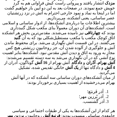
مزدک
انتشار یافتند و پیروانی راست کیش فراوانی هم به گرد
خویش جمع نمودند. در صفحات بعد به این دو آیین باز خواهیم گشت
اما در اینجا به نماد و نمود خارجی احترام به آتش در نزد زرتشتیان
عصر ساسانی، یعنی آتشکده، می‌پردازیم.
بیشترین اطلاعات ما درباره‌ی آتشکده‌ها، از ادوار ساسانی و اسلامی
است. آتشکده‌های آن دوران معمولاً بنای مکعب شکل گنبدداری
بودند که
چهارتاقی
نیز نامیده می‌شدند. مقدس‌ترین بخش هر آتشکده
اتاق کوچک مکعب یا مکعب مستطیل‌شکلی بود که به آن
گنبد
می‌گفتند. در این قسمت آتش نگهداری می‌شد. برای محفوظ ماندن
آتش و جلوگیری از آلوده شدن آن، جز روحانیون زرتشتی هیچ کس
مجاز به ورود به اتاق و دیدن آتش مقدس نبود. آتشکده‌ها بنابر اهمیت
نوع آتشی که در آن نگهداری می‌شد به سه دسته تقسیم می‌شدند:
آتش بهرام
،
آدُران
و
دادگاه
. آتش بهرام از
16 آتش
گوناگون، آدران از
4 آتش
و دادگاه تنها از
یک آتش
خانگی تقدیس شده، تشکیل
می‌گردید.
از میان آتشکده‌های دوران ساسانی سه آتشکده که در آنها آتش
بهرام می‌درخشیده از اهمیت بسیاری برخوردار بودند:
آذر فَرنبَغ؛
آذر بُرزین مهر؛
آذر گَشنسب.
هر کدام از این آتشکده‌ها به یکی از طبقات اجتماعی و سیاسی
جامعه‌ی ساسانی منسوب بودند:
فرنبغ آتش
روحانیون،
برزین مهر