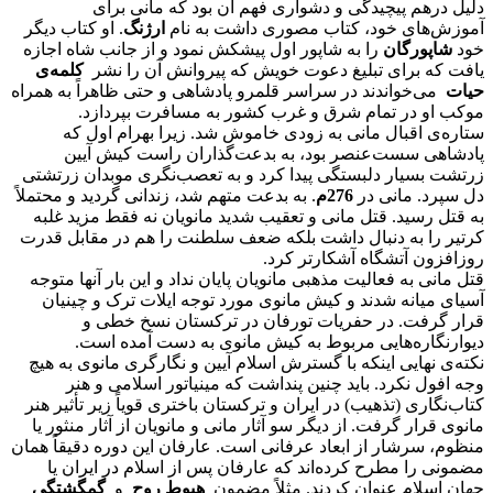
دلیل درهم پیچیدگی و دشواری فهم آن بود که مانی برای
آموزش‌های خود، کتاب مصوری داشت به نام
ارژنگ
. او کتاب دیگر
خود
شاپورگان
را به شاپور اول پیشکش نمود و از جانب شاه اجازه
یافت که برای تبلیغ دعوت خویش که پیروانش آن را نشر
کلمه‌ی
حیات
می‌خواندند در سراسر قلمرو پادشاهی و حتی ظاهراً به همراه
موکب او در تمام شرق و غرب کشور به مسافرت بپردازد.
ستاره‌ی اقبال مانی به زودی خاموش شد. زیرا بهرام اول که
پادشاهی سست‌عنصر بود، به بدعت‌گذاران راست کیش آیین
زرتشت بسیار دلبستگی پیدا کرد و به تعصب‌نگری موبدان زرتشتی
دل سپرد. مانی در
276م
. به بدعت متهم شد، زندانی گردید و محتملاً
به قتل رسید. قتل مانی و تعقیب شدید مانویان نه فقط مزید غلبه
کرتیر را به دنبال داشت بلکه ضعف سلطنت را هم در مقابل قدرت
روزافزون آتشگاه آشکارتر کرد.
قتل مانی به فعالیت مذهبی مانویان پایان نداد و این بار آنها متوجه
آسیای میانه شدند و کیش مانوی مورد توجه ایلات ترک و چینیان
قرار گرفت. در حفریات تورفان در ترکستان نسخ خطی و
دیوارنگاره‌هایی مربوط به کیش مانوی به دست آمده است.
نکته‌ی نهایی اینکه با گسترش اسلام آیین و نگارگری مانوی به هیچ
وجه افول نکرد. باید چنین پنداشت که مینیاتور اسلامی و هنر
کتاب‌نگاری (تذهیب) در ایران و ترکستان باختری قویاً زیر تأثیر هنر
مانوی قرار گرفت. از دیگر سو آثار مانی و مانویان از آثار منثور یا
منظوم، سرشار از ابعاد عرفانی است. عارفان این دوره دقیقاً همان
مضمونی را مطرح کرده‌اند که عارفان پس از اسلام در ایران یا
جهان اسلام عنوان کردند. مثلاً مضمون
هبوط روح
و
گمگشتگی