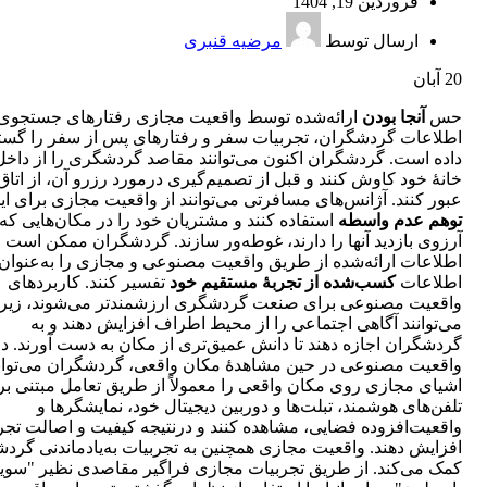
فروردین 19, 1404
ارسال توسط
مرضیه قنبری
20
آبان
حس
آنجا بودن
ارائه‌شده توسط واقعیت مجازی رفتارهای جستجوی
اطلاعات گردشگران، تجربیات سفر و رفتارهای پس از سفر را گ
داده است. گردشگران اکنون می‌توانند مقاصد گردشگری را از داخل
خانۀ خود کاوش کنند و قبل از تصمیم‌گیری درمورد رزرو آن، از اتاق
عبور کنند. آژانس‌های مسافرتی می‌توانند از واقعیت مجازی برای ای
توهم عدم واسطه
استفاده کنند و مشتریان خود را در مکان‌هایی که
آرزوی بازدید آنها را دارند، غوطه‌ور سازند. گردشگران ممکن است
اطلاعات ارائه‌شده از طریق واقعیت مصنوعی و مجازی را به‌عنوان
اطلاعات
کسب‌شده از تجربۀ مستقیم خود
تفسیر کنند. کاربردهای
واقعیت‌ مصنوعی برای صنعت گردشگری ارزشمندتر می‌شوند، زیرا
می‌توانند آگاهی اجتماعی را از محیط اطراف افزایش دهند و به
گردشگران اجازه دهند تا دانش عمیق‌تری از مکان به دست آورند. در
واقعیت‌ مصنوعی در حین مشاهدۀ مکان واقعی، گردشگران می‌توان
اشیای مجازی روی مکان واقعی را معمولاً از طریق تعامل مبتنی بر
تلفن‌های هوشمند، تبلت‌ها و دوربین دیجیتال خود، نمایشگرها و
واقعیت‌افزوده فضایی، مشاهده کنند و درنتیجه کیفیت و اصالت تجرب
افزایش دهند. واقعیت مجازی همچنین به تجربیات به‌یادماندنی گرد
کمک می‌کند. از طریق تجربیات مجازی فراگیر مقاصدی نظیر "سوی