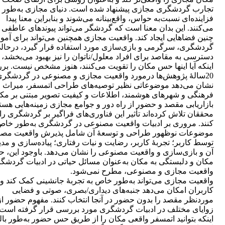
تجارب گردشگری مجازی پیشنهاد شده است. دنیای مجازی به‌طور
فزاینده‌ای نسبت‌به حواس، واقع‌بینانه می‌شوند و بنابراین معنا پیدا
می‌کنند. این بدان معنا است که گردشگر می‌تواند پیوندهای عاطفی را
چنین فضاهایی ایجاد کند. واقعیت مجازی همچنین می‌تواند برای آم
گردشگری، سرگرمی و بازی‌سازی مورد استفاده قرار گیرد، درحالی
دسترسی به مقاصد برای افراد معلول/ناتوان را نیز بهبود می‌بخشد، ام
اینکه آیا اینها حس مکان را تقویت می‌کنند، هنوز مشخص نیست. ب
20سالۀ پژوهش‌ها درمورد واقعیت مجازی و مصنوعی در گردشگر
نشان می‌دهد موضوعاتی نظیر توصیه‌های طراحی اتمسفر، میراث
فرهنگی و شهرهای هوشمند، اطلاعات و کیفیت تصویر مبتنی بر مکا
بازاریابی مقصد و حضور از راه دور و جوامع مجازی زمینه‌هایی هست
محققان تلاش کرده‌اند تأثیر این فناوری‌های فراگیر بر گردشگری را
کنند. مروری بر ادبیات واقعیت مصنوعی در گردشگری به‌طور خا
موضوعات نوظهور طراحی و توسعۀ آن شامل پذیرش واقعیت مص
توسط کاربر؛ تجربۀ کاربر، رضایت و نیات رفتاری؛ پیاده‌سازی و مد
آن و بازی‌سازی و واقعیت مصنوعی را نشان می‌دهد. باوجود این، 
مکان و دلبستگی به مکان به‌عنوان مسائل حیاتی در ادبیات گردشگ
واقعیت مجازی و مصنوعی، مطرح نمی‌شود.
واقعیت مجازی می‌تواند به‌طور خاص به تجربۀ جانشینی کمک کند و 
کاربران امکان می‌دهد جنبه‌های دیداری/بصری، صوتی و فضایی
موردنظر مقصد را بدون حضور در آنجا انتخاب کنند. مفهوم حضور از
زوایای مختلف در ادبیات گردشگری مورد بررسی قرار گرفته است.
اینکه بتوانید اتمسفر واقعی مکان را از طریق حس حضور به‌طور بال