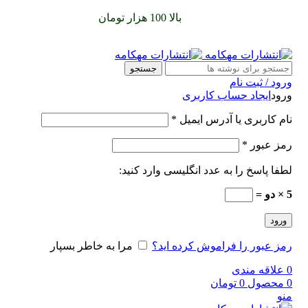
سفارشات خود را برای
بالا 100 هزار تومان
را با پیک رایگان تجربه
کنید
جستجو
ورود / ثبت نام
ورود
ایجاد حساب کاربری
نام کاربری یا آدرس ایمیل
*
رمز عبور
*
لطفا پاسخ را به عدد انگلیسی وارد کنید:
5 × دو =
ورود
رمز عبور را فراموش کرده اید؟
مرا به خاطر بسپار
0
علاقه مندی
0
محصول
0
تومان
منو