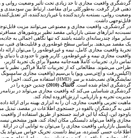
گردشگری واقعیت مجازی تا حد زیادی تحت تأثیر وضعیت روانی و ر
ذهنی قرار گرفت. به‌طورکلی برای مقاصد، ارتباط بین سودمندی و
وضعیت روانی، بسته‌به بازدیدکننده یا غیربازدیدکننده، اثر تعدیل‌کنندۀ
قابل‌توجهی داشت.
در گردشگری، واقعیت مجازی و مصنوعی می‌توانند مزیت قابل‌توج
نسبت‌به ابزارهای سنتی بازاریابی مقصد نظیر بروشورهای مسافرتی
سایر مواد چندرسانه‌ای داشته باشند که تنها نگاهی اجمالی به جاذبه‌
یک مقصد می‌دهند. براساس سطح غوطه‌وری و قابلیت‌های فنی، س
تجربۀ واقعیت مجازی کامل، نیمه و غیرغوطه‌ور را می‌توان ارائه داد
واقعیت مجازی نیمه و غیرغوطه‌ور، کاربر هنوز تا حدودی با دنیای و
تماس دارد. تجربیات کاملاً همه‌جانبه معمولاً برای یک تجربۀ کاربر،
طراحی می‌شوند. مطالعاتی که از تجربیات کاملاً فراگیر، نظیر با س
(اکیلس‌رفت و اچ‌تی‌سی ویو) یا بی‌سیم (واقعیت مجازی سامسونگ گ
نمایشگرهای نصب‌شده بر سر (HMD) استفاده می‌کنند، اخیراً در
گردشگری انجام شده است.
گاتنتاگ (2010)
چندین حوزه را در
گردشگری شناسایی می‌کند که واقعیت مجازی می‌تواند در برنامه‌ر
مدیریت تجربه و بازاریابی، ارزش‌افزوده ایجاد کند.
ماهیت تجربی واقعیت مجازی، آن را به ابزاری بهینه برای ارائۀ داده‌
غنی به گردشگران بالقوه در جستجوی اطلاعات در مقصد، تبدیل می‌
باوجود این، اینکه آیا این فرایند جستجو از طریق استفاده از واقعیت
مجازی واقعاً می‌تواند دلبستگی مکان ایجاد کند، هنوز مشخص نیست
پتانسیل بازاریابی واقعیت مجازی را می‌توان به توانایی آن در ارائۀ
اطلاعات حسی گسترده، مرتبط دانست. تحریک حواس می‌تواند یک
مکان مجازی را واقعی‌تر کند و به‌عنوان روشی برای ارتقای صحت