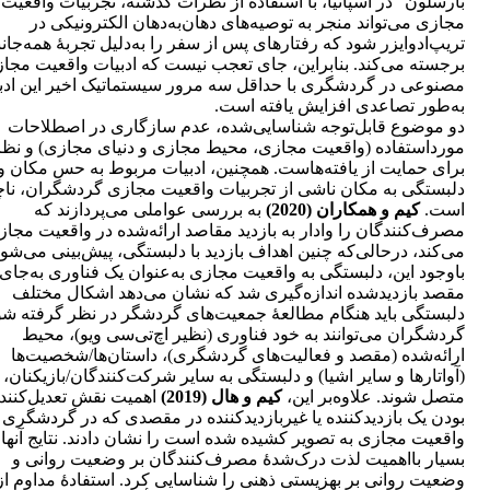
بارسلون" در اسپانیا، با استفاده از نظرات گذشته، تجربیات واقعیت
مجازی می‌تواند منجر به توصیه‌های دهان‌به‌دهان الکترونیکی در
تریپ‌ادوایزر شود که رفتارهای پس از سفر را به‌دلیل تجربۀ همه‌جانب
برجسته می‌کند. بنابراین، جای تعجب نیست که ادبیات واقعیت مجا
مصنوعی در گردشگری با حداقل سه مرور سیستماتیک اخیر این ادب
به‌طور تصاعدی افزایش یافته است.
دو موضوع قابل‌توجه شناسایی‌شده، عدم سازگاری در اصطلاحات
مورداستفاده (واقعیت مجازی، محیط مجازی و دنیای مجازی) و نظر
برای حمایت از یافته‌هاست. همچنین، ادبیات مربوط به حس مکان و
دلبستگی به مکان ناشی از تجربیات واقعیت مجازی گردشگران، ناچ
است.
کیم و همکاران (2020)
به بررسی عواملی می‌پردازند که
مصرف‌کنندگان را وادار به بازدید مقاصد ارائه‌شده در واقعیت مجا
می‌کند، درحالی‌که چنین اهداف بازدید با دلبستگی، پیش‌بینی می‌شود
باوجود این، دلبستگی به واقعیت مجازی به‌عنوان یک فناوری به‌جای
مقصد بازدیدشده اندازه‌گیری شد که نشان می‌دهد اشکال مختلف
دلبستگی باید هنگام مطالعۀ جمعیت‌های گردشگر در نظر گرفته شو
گردشگران می‌توانند به خود فناوری (نظیر اچ‌تی‌سی ویو)، محیط
ارائه‌شده (مقصد و فعالیت‌های گردشگری)، داستان‌ها/شخصیت‌ها
(آواتارها و سایر اشیا) و دلبستگی به سایر شرکت‌کنندگان/بازیکنان،
متصل شوند. علاوه‌بر این،
کیم و هال (2019)
اهمیت نقش تعدیل‌کنند
بودن یک بازدیدکننده یا غیربازدیدکننده در مقصدی که در گردشگری
واقعیت مجازی به تصویر کشیده شده است را نشان دادند. نتایج آنها ت
بسیار بااهمیت لذت درک‌شدۀ مصرف‌کنندگان بر وضعیت روانی و
وضعیت روانی بر بهزیستی ذهنی را شناسایی کرد. استفادۀ مداوم از