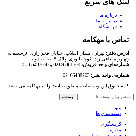
لینک های سریع
درباره ما
تماس با ما
فروشگاه
تماس با مهکامه
آدرس دفتر:
تهران، میدان انقلاب، خیابان فخر رازی، نرسیده به
چهارراه لبافی‌نژاد، کوچه انوری، پلاک 8، طبقه دوم
شماره‌های واحد فروش:
02166961509 و 02166497050
شماره‌‌ی واحد نشر:
02166488203
کلیه حقوق این وب سایت متعلق به انتشارات مهکامه می باشد.
جستجو
منو
دسته بندی ها
گردشگری
مدیریت
هتلداری و مهمان‌نوازی