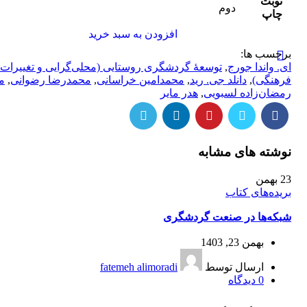
نوبت
دوم
چاپ
افزودن به سبد خرید
برچسب ها:
ای. واندا جورج
,
توسعۀ گردشگری روستایی (محلی‌گرایی و تغییرات
فرهنگی)
,
دانلد جی. رید
,
محمدامین خراسانی
,
محمدرضا رضوانی
,
م
رمضان‌زاده لسبویی
,
هدر مایر
نوشته های مشابه
23
بهمن
بریده‌های کتاب
شبکه‌ها در صنعت گردشگری
بهمن 23, 1403
ارسال توسط
fatemeh alimoradi
0
دیدگاه