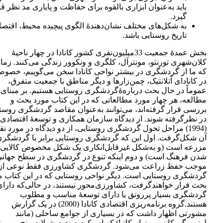
باید به‌عنوان ابزاری بالقوه برای حفاظت و پایاری مد نظر قر
گیرد.
به شکل‌های مختلف نشان‌دهندۀ الگوی پیچیده محیط، اقتصاد
تاریخ روستایی باشد.
بخش عمدۀ جمعیت 33میلیون‌نفری کشور کانادا در چهار ناحیۀ
کلان‌شهری تورنتو، مونترآل، کلگری و ونکوور زندگی می‌کنند. زما
که ما از‌‌‌ گردشگری‌‌‌ در بیشتر نواحی کانادا سخن می‌گوییم، خصوصا
در کانادای آتلانتیک، چمن‌زارها و دیگر مناطق با جمعیت متفرق،
عموماً در حال بحث درباره‌‌‌ۀگردشگری‌‌‌ روستایی هستیم. بر مبنای 
مطالعه، هر چهار مورد مطالعاتی که در این کتاب مورد بحث و
بررسی قرار ‌‌‌‌گرفته‌اند، می‌توانند به‌عنوان مقاصد‌‌‌ گردشگری‌‌‌ روست
در نظر‌‌‌‌گرفته شوند. از دیدگاه سازمان همکاری و توسعۀ اقتصادی
(‌1994) مراحل تحول‌‌‌ گردشگری‌‌‌ روستایی، از دو دیدگاه در مورد 
آن شکل‌‌‌‌گرفت. اول این که‌‌‌ گردشگری‌‌‌ روستایی برابر با‌‌‌ گردشگری‌‌
مزرعه است (‌و به‌شکل غیرقابل‌انکاری یک شکل مخصوص کالایی
شدن فرهنگ است) و دوم اینکه تنوع در‌‌‌ گردشگری‌‌‌ در سطح جهان
موجب حفظ زراعت می‌شود.‌‌‌ گردشگری‌‌‌ کشاورزی فقط نوعی از‌‌‌
گردشگری‌‌‌ روستایی است. دیگر نواحی روستایی که در این کتاب م
بحث قرار خواهند‌‌‌‌گرفت، کشاورزی‌محور نیستند، در حالی‌که دارای‌‌
گردشگری‌‌‌ بسیار پررونق یا دارای توسعۀ مناسب و مطلوب
هستند.‌‌‌‌گروه برنامه‌ریزی اقتصادی کانادا (2000) در یک گزارش
مشورتی اظهار داشت که در بسیاری از جوامع ساحلی (‌مانند
لونن‌برگ، کانسو و نواسکاتیا) که از رکود صنعت شیلات رنج می‌برند،‌