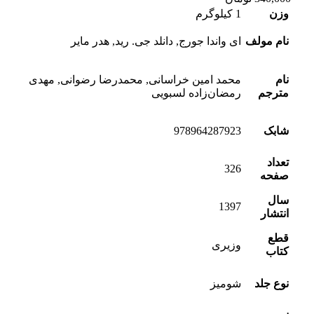
وزن
1 کیلوگرم
نام مولف
ای واندا جورج, دانلد جی. رید, هدر مایر
نام
محمد امین خراسانی, محمدرضا رضوانی, مهدی
مترجم
رمضان‌زاده لسبویی
شابک
978964287923
تعداد
326
صفحه
سال
1397
انتشار
قطع
وزیری
کتاب
نوع جلد
شومیز