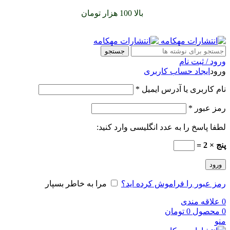
سفارشات خود را برای
بالا 100 هزار تومان
را با پیک رایگان تجربه
کنید
جستجو
ورود / ثبت نام
ورود
ایجاد حساب کاربری
نام کاربری یا آدرس ایمیل
*
رمز عبور
*
لطفا پاسخ را به عدد انگلیسی وارد کنید:
پنج × 2 =
ورود
رمز عبور را فراموش کرده اید؟
مرا به خاطر بسپار
0
علاقه مندی
0
محصول
0
تومان
منو