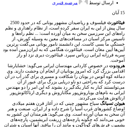
ارسال توسط
مرضیه قنبری
15
آبان
فیثاغورث
فیلسوف و ریاضیدان مشهور یونانی که در حدود 2500
سال پیش از این به ایران سفر کرده است، از نظام راهداری و نظم
راه‌های این سرزمین سخن به میان آورده است: ... نظم راه‌ها و
تاسیس مرکز اسبان در مسافت‌های معین به وسیله کورش، از
خستگی ما بسی کاست. این دانشمند نامور یونانی می‌گفت برترین
آیین‌ها آیین مغان است. فیثاغورث هنگامی که به ایران‌زمین آمده بود
سربه فرزانه ایرانی زرتاس سپرد. فیثاغورث دیری نزد او راز
آموخت.
هرودوت
در خصوص کاردانی مهندسان ایرانی می‌گوید: خشایارشا
اقدامی بزرگ کرد که امروز یونانیان از انجام آن وحشت دارند. وی
دماغه کوه آتوس در یونان را شکافت و مسیری برای گذر آب در آن
درست کرد که به‌راحتی دو ناو دریایی بزرگ برای عبور از آن
می‌توانستند کنار به کنار یکدگیر رد بشوند که این امر را دو مهندس
ایرانی به نام‌های بوباروش‌پور مگابازوش و دیگری ارتاکائوش‌پور
ارتائوش هدایت می‌کردند.
هیوئن تسیانگ
سیاح مشهور چینی که در آغاز قرن هفتم میلادی
اوضاع کشورهای غرب آسیا را شرح داده و از ایران، صنعت و هنر
آن سخن به میان آورده است. وی می‌گوید: هنرمندان این کشور به
خوبی می‌دانند که چگونه پارچه‌های زربفت ابریشمین، پارچه‌های
پشمین، فرش‌های گوناگون و مانند آن را ببافند. آنها اسبان و شتران