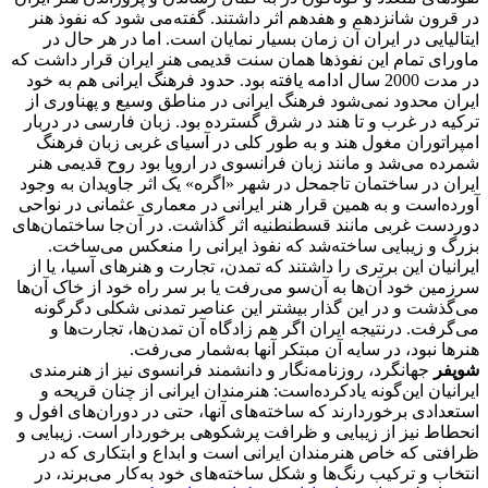
در قرون شانزدهم و هفدهم اثر داشتند. گفته‌می شود که نفوذ هنر
ایتالیایی در ایران آن زمان بسیار نمایان است. اما در هر حال در
ماورای تمام این نفوذها همان سنت قدیمی هنر ایران قرار‌ داشت که
در مدت 2000 سال ادامه یافته بود. حدود فرهنگ ایرانی هم به خود
ایران محدود نمی‌شود فرهنگ ایرانی در مناطق وسیع و پهناوری از
ترکیه در غرب و تا هند در شرق گسترده بود. زبان فارسی در دربار
امپراتوران مغول هند و به طور کلی در آسیای غربی زبان فرهنگ
شمرده می‌شد و مانند زبان فرانسوی در اروپا بود روح قدیمی هنر
ایران در ساختمان تاجمحل در شهر «اگره» یک اثر جاویدان به وجود
آورده‌است و به همین قرار هنر ایرانی در معماری عثمانی در نواحی
دوردست غربی مانند قسطنطنیه اثر گذاشت. در آن‌جا ساختمان‌های
بزرگ و زیبایی ساخته‌شد که نفوذ ایرانی را منعکس می‌ساخت.
ایرانیان این برتری را داشتند که تمدن، تجارت و هنرهای آسیا، یا از
سرزمین خود آن‌ها به آن‌سو می‌رفت یا بر سر راه خود از خاک آن‌ها
می‌گذشت و در این‌ گذار بیشتر این عناصر تمدنی شکلی دگرگونه
می‌گرفت. درنتیجه ایران اگر هم زادگاه آن تمدن‌ها، تجارت‌ها و
هنرها نبود، در سایه آن مبتکر آنها به‌شمار می‌رفت.
شوپفر
جهانگرد، روزنامه‌نگار و دانشمند فرانسوی نیز از هنرمندی
ایرانیان این‌گونه یادکرده‌است: هنرمندان ایرانی از چنان قریحه و
استعدادی برخوردارند که ساخته‌های آنها، حتی در دوران‌های افول و
انحطاط نیز از زیبایی و ظرافت پرشکوهی برخوردار است. زیبایی و
ظرافتی که خاص هنرمندان ایرانی است و ابداع و ابتکاری که در
انتخاب و ترکیب رنگ‌ها و شکل‌ ساخته‌های خود به‌کار می‌برند، در