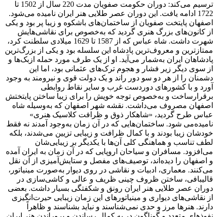
ترسیم می‌کند: دوران حکومت صفویان مدت 220 سال از 1502 تا
1722 ادامه یافت. این دوران عصر طلایی هنر ایران نامیده می‌شود.
اصفهان پایتخت صفویان از ساختمان‌های باشکوه و زیبا پر بود و یکی
از کانون‌های بزرگ هنری گردید که به‌خصوص برای نقاشی‌هایش
شهرت داشت. شاه عباس که از 1587 تا 1629 میلادی سلطنت کرد،
ممتازترین و معروف‌ترین پادشاه این سلسله بود و یکی از بزرگ‌ترین
پادشاهان ایران به‌شمار می‌آید. او از یک طرف مورد حمله ازبک‌ها و
از سوی دیگر زیر فشار و هجوم ترک‌های عثمانی بود، اما این
دشمنان را از هر دو سو دور راند و یک دولت قوی و نیرومند به وجود‌
آورد و با کشورهای دور‌دست غرب و سایر نقاط روابطی
برقرار‌ساخت و به‌خصوص توجه خویش را برای زیبا ساختن پایتختش
اصفهان مصروف می‌داشت. نقشه شهر اصفهان که به‌وسیله شاه
عباس طرح گردید، «شاهکار ذوق و ظرافت کلاسیک هنری»
نامیده‌می شود. ساختمان‌هایی که در آن زمان به‌وجود آمدند نه فقط
خودشان زیبا بودند و با کمال ظرافت و زیبایی تزیین می‌شدند، بلکه
لطف تناسب و هماهنگی کلی آن‌ها با یکدیگر بر زیبایی‌شان
می‌افزود. مسافران و سیاحان اروپایی که در آن زمان به ایران آمده
و اصفهان را دیده‌اند، توصیف‌های مفصل و ستایش‌آمیزی از آن نقل
می‌کنند. معماری، ادبیات و نقاشی در روی دیوار به‌صورت مینیاتور،
قالیبافی، ساختن ظروف چینی ظریف و عالی و کاشی‌سازی در
دوران عصر طلایی هنر ایران رونق و شکفتگی بسیار داشت. بعضی
از نقاشی‌های دیواری و مینیاتورهای این زمان زیبایی حیرت‌انگیزی
دارند. هنرها مرز و حدی نمی‌شناسند و نباید بشناسند و ظاهراً
نفوذهای متعدد و گوناگون در به کمال رساندن و پروراندن هنر ایران