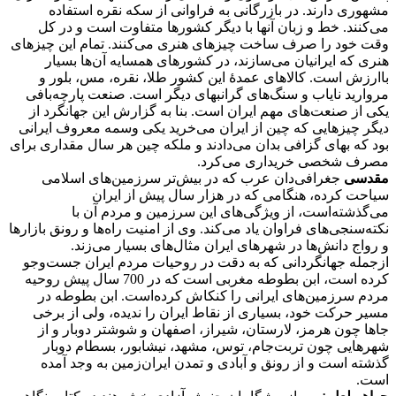
مشهوری دارند. در بازرگانی به فراوانی از سکه نقره استفاده
می‌کنند. خط و زبان آنها با دیگر کشورها متفاوت است و در کل
وقت خود را صرف ساخت چیزهای هنری می‌کنند. تمام این چیزهای
هنری که ایرانیان می‌سازند، در کشورهای همسایه آن‌ها بسیار
باارزش است. کالاهای عمدۀ این کشور طلا، نقره، مس، بلور و
مروارید نایاب و سنگ‌های گرانبهای دیگر است. صنعت پارچه‌بافی
یکی از صنعت‌های مهم ایران است. بنا به گزارش این جهانگرد از
دیگر چیزهایی که چین از ایران می‌خرید یکی وسمه معروف ایرانی
بود که بهای گزافی بدان می‌دادند و ملکه چین هر سال مقداری برای
مصرف شخصی خریداری می‌کرد.
مقدسی
جغرافی‌دان عرب که در بیش‌تر سرزمین‌های اسلامی
سیاحت کرده، هنگامی که در هزار سال پیش از ایران
می‌گذشته‌است، از ویژگی‌های این سرزمین و مردم آن با
نکته‌سنجی‌های فراوان یاد می‌کند. وی از امنیت راه‌ها و رونق بازارها
و رواج دانش‌ها در شهرهای ایران مثال‌های بسیار می‌زند.
ازجمله جهانگردانی که به دقت در روحیات مردم ایران جست‌وجو
کرده‌ است، ابن بطوطه مغربی است که در 700 سال پیش روحیه
مردم سرزمین‌های ایرانی را کنکاش کرده‌است. ابن‌ بطوطه‌ در
مسیر حرکت‌ خود، بسیاری‌ از نقاط‌ ایران‌ را ندیده‌، ولی‌ از برخی‌
جا‌ها چون‌ هرمز، لارستان‌، شیراز، اصفهان‌ و شوشتر دوبار و از
شهرهایی‌ چون‌ تربت‌جام‌، توس‌، مشهد، نیشابور، بسطام‌ دو‌بار
گذشته‌‌ است و از رونق و آبادی و تمدن ایران‌زمین به‌ وجد آمده‌
است.