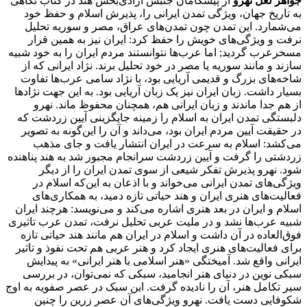
جواهر لعل نهرو
از پیشگامان جنبش آزادی‌بخش هند در کتاب نگاهی
به تاریخ جهان، ویژگی تمدن ایرانی را، پذیرش اسلام و حفظ خود
می‌شمارد. این تمدن چون تمدن‌های عراق، مصر و سوریه تحلیل
نرفت و ویژگی‌های خویش را حفظ کرد: ایران نیز به همین قرار
مسخرعرب گردید; اما عرب‌ها نتوانستند مردم ایران را به خود شبیه
سازند و مانند سوریه یا مصر در خود تحلیل برند. نژاد ایرانی که از
شاخه‌های بزرگ و قدیمی آریایی بود، با نژاد سامی عرب‌ها تفاوت
بسیار داشت. زبان ایران نیز یک زبان آریایی بود. به این جهت نژادها
از هم جدا ماندند و زبان ایرانی هم، همچنان محفوظ ماند. نهرو
دلبستگی تمدن ایران به اسلام را زمینه جایگزینی آیین زردشت که
در حقیقت آیین مردم ایران بود، می‌داند و آن را این‌گونه به تصویر
می‌کشد: اسلام به سرعت در ایران انتشار یافت و جای مذهب
زردشتی را گرفت و آیین زردشت سرانجام مجبور شد به هند پناهنده
شود. نهرو پذیرش تفکر شیعی از سوی تمدن ایران را از دیگر
ویژگی‌های تمدن ایرانی می‌خواند و با اذعان به این‌که اسلام در
فعالیت‌های هنری ایران و هند حیاتی تازه دمید، به همکاری‌های
اسلام و ایران در بعد هنری اشاره می‌کند و می‌نویسد: هر‌چند ایران
شبیه عرب‌ها نشد و در ملیت عربی تحلیل نرفت، تمدن عرب تاثیری
فوق‌العاده در آن داشت و اسلام در ایران هم مانند هند حیاتی تازه
برای فعالیت‌های هنری ایجاد کرد و هنر عربی هم تحت نفوذ و تاثیر
ایرانی واقع شد. آمیختگی «هنر اسلامی با هنر ایرانی» به پیدایش
سبکی نوین در دنیای هنر انجامید، سبکی که نمی‌توان، در بررسی
سیر تکامل هنر، آن را نادیده گرفت. این سبک در عصر صفویه به اوج
شکوفایی دست یافت. نهرو ویژگی‌های آن عصر زرین را چنین