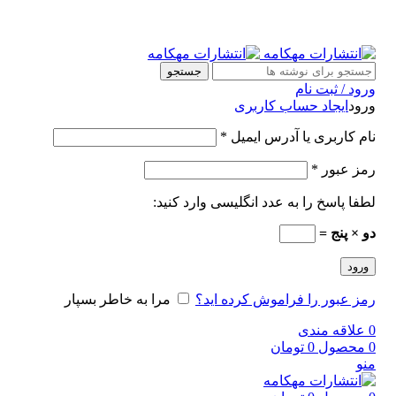
جستجو
ورود / ثبت نام
ورود
ایجاد حساب کاربری
نام کاربری یا آدرس ایمیل
*
رمز عبور
*
لطفا پاسخ را به عدد انگلیسی وارد کنید:
دو × پنج =
ورود
رمز عبور را فراموش کرده اید؟
مرا به خاطر بسپار
0
علاقه مندی
0
محصول
0
تومان
منو