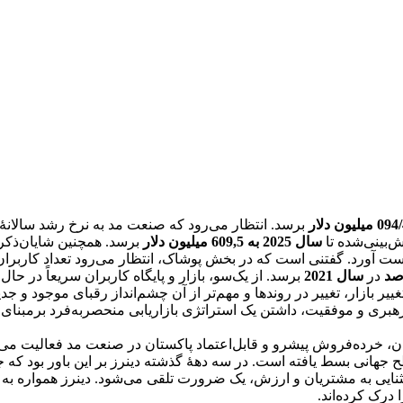
برسد. انتظار می‌رود که صنعت مد به نرخ رشد سالانۀ
ش‌بینی‌شده تا
سال 2025 به 609,5 میلیون دلار
برسد. همچنین شایان‌ذک
ت آورد. گفتنی است که در بخش پوشاک، انتظار می‌رود تعداد کاربران
در
سال 2021
برسد. از یک‌سو، بازار و پایگاه کاربران سریعاً در حال
ر بازار، تغییر در روندها و مهم‌تر از آن چشم‌انداز رقبای موجود و جد
ی رهبری و موفقیت، داشتن یک استراتژی بازاریابی منحصربه‌فرد برمبنای
، خرده‌فروش پیشرو و قابل‌اعتماد پاکستان در صنعت مد فعالیت می‌ک
ح جهانی بسط یافته است. در سه دهۀ گذشته دینرز بر این باور بود ک
نایی به مشتریان و ارزش، یک ضرورت تلقی می‌شود. دینرز همواره به‌عن
درک کرده‌اند.