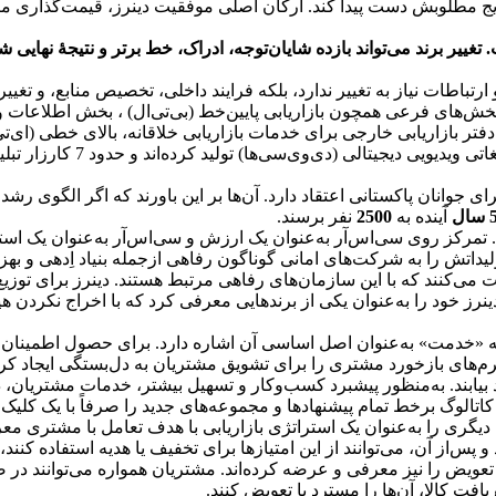
یج مطلوبش دست پیدا کند. ارکان اصلی موفقیت دینرز، قیمت‌گذاری منا
ر برند می‌تواند بازده شایان‌توجه، ادراک، خط برتر و نتیجۀ نهایی شما 
تباطات نیاز به تغییر ندارد، بلکه فرایند داخلی، تخصیص منابع، و تغی
ز بخش‌های فرعی همچون بازاریابی پایین‌خط (بی‌تی‌ال) ، بخش اطلاعات
ر بازاریابی خارجی برای خدمات بازاریابی خلاقانه، بالای خطی (ای‌تی‌ا
دیجیتال را مدنظر قرار داد. در این دوره، ‌اینک آن‌ها 5 کارزا
وانان پاکستانی اعتقاد دارد. آن‌ها بر این باورند که اگر الگوی رشد ادا
سال
آینده به
2500
نفر برسند.
مرکز روی سی‌اس‌آر به‌عنوان یک ارزش و سی‌اس‌آر به‌عنوان یک استرا
یداتش را به شرکت‌های امانی گوناگون رفاهی ازجمله بنیاد اِدهی و به
ت می‌کنند که با این سازمان‌های رفاهی مرتبط هستند. دینرز برای توزیع
ینرز خود را به‌عنوان یکی از برندهایی معرفی کرد که با اخراج نکردن هی
 به «خدمت» به‌عنوان اصل اساسی آن اشاره دارد. برای حصول اطمینان 
‌های بازخورد مشتری را برای تشویق مشتریان به دل‌بستگی ایجاد کرده‌
د بیابند. به‌منظور پیشبرد کسب‌وکار و تسهیل بیشتر، خدمات مشتریان، د
تالوگ برخط تمام پیشنهاد‌ها و مجموعه‌های جدید را صرفاً با یک کلی
دیگری را به‌عنوان یک استراتژی بازاریابی با هدف تعامل با مشتری معر
س‌از آن، می‌توانند از این امتیازها برای تخفیف یا هدیه استفاده کنند، یا
عویض را نیز معرفی و عرضه کرده‌اند. مشتریان همواره می‌توانند در 
افت کالا، آن‌ها را مسترد یا تعویض کنند.