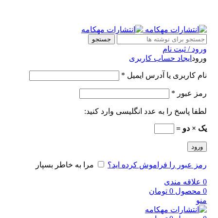
جستجو
ورود / ثبت نام
ورود
ایجاد حساب کاربری
نام کاربری یا آدرس ایمیل
*
رمز عبور
*
لطفا پاسخ را به عدد انگلیسی وارد کنید:
یک × دو =
ورود
رمز عبور را فراموش کرده اید؟
مرا به خاطر بسپار
0
علاقه مندی
0
محصول
0
تومان
منو