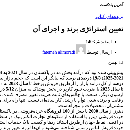
آخرین پادکست
بریده‌های کتاب
تعیین استراتژی برند و اجرای آن
اسفند 4, 1403
ارسال توسط
fatemeh alimoradi
13
بهمن
پیش‌بینی شده بود که درآمد بخش مد در پاکستان در سال
2021 به 094/4 میلیون دلار
2021-2025
)
19/8 درصدی
برسد که بیانگر این است که حجم بازارِ پی
درصد
از کل درآمد بازار را ازطریق فروش برخط تا
سال 2023
به دس
تا
سال 2025
با ضریب نفوذ کاربر در بخش پوشاک به میزان
5/12 درصد
ازسوی دیگر، صنعت با چالش‌های ثابت هزینه، تغییر مصرف‌کننده، تغیی
رقابت و برنده شدن توأم با رشد، کار ساده‌ای نیست. تنها راه برا
مشتریان، محصولات و مجرا‌هاست.
دینرز از
سال 2000
با بیش از
100 فروشگاه
خرده‌فروشی در پاکستان
خرده‌فروشی دینرز با استفاده از سکو‌های تجارت الکترونیک در سط
در اقصی نقاط جهان ازطریق استانداردها و کیفیت بالا، خدمات استث
خرده‌فروش لباس رسمی شناخته می‌شود و آن‌ها لزوم تغییر برند را 