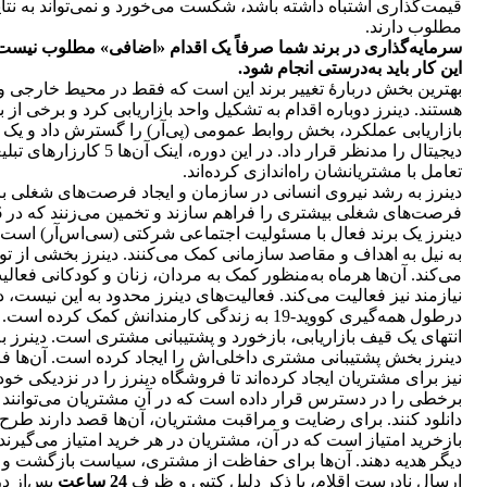
قیمت‌گذاری اشتباه داشته باشد، شکست می‌خورد و نمی‌تواند به نتا
مطلوب دارند.
سرمایه‌گذاری در برند شما صرفاً یک اقدام «اضافی» مطلوب نیست. تغیی
این کار باید به‌درستی انجام شود.
بهترین بخش دربارۀ تغییر برند این است که فقط در محیط خارجی و ار
هستند. دینرز دوباره اقدام به تشکیل واحد بازاریابی کرد و برخی ا
بازاریابی عملکرد، بخش روابط عمومی (پی‌آر) را گسترش داد و یک دفت
تعامل با مشتریانشان راه‌اندازی کرده‌اند.
دینرز به رشد نیروی انسانی در سازمان و ایجاد فرصت‌های شغلی برای ج
فرصت‌های شغلی بیشتری را فراهم سازند و تخمین می‌زنند که در
5 
دینرز یک برند فعال با مسئولیت اجتماعی شرکتی (سی‌اس‌آر) است. ت
به نیل به اهداف و مقاصد سازمانی کمک می‌کنند. دینرز بخشی از تول
می‌کند. آن‌ها هرماه به‌منظور کمک به مردان، زنان و کودکانی فعالی
نیازمند نیز فعالیت می‌کند. فعالیت‌های دینرز محدود به این نیست، د
درطول همه‌گیری کووید-19 به زندگی کارمندانش کمک کرده است.
انتهای یک قیف بازاریابی، بازخورد و پشتیبانی مشتری است. دینرز
دینرز بخش پشتیبانی مشتری داخلی‌اش را ایجاد کرده است. آن‌ها فرم
نیز برای مشتریان ایجاد کرده‌اند تا فروشگاه دینرز را در نزدیکی خو
برخطی را در دسترس قرار داده است که در آن مشتریان می‌توانند کا
دانلود کنند. برای رضایت و مراقبت مشتریان، آن‌ها قصد دارند طرح 
بازخرید امتیاز است که در آن، مشتریان در هر خرید امتیاز می‌گیرند و پ
دیگر هدیه دهند. آن‌ها برای حفاظت از مشتری، سیاست بازگشت و ت
ارسال نادرست اقلام، با ذکر دلیل کتبی و ظرف
24 ساعت
پس‌از دری