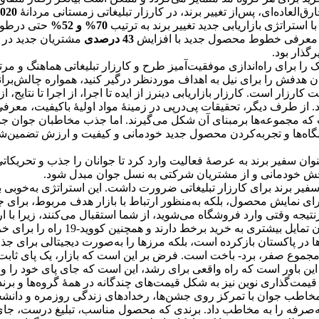
‌العاده‌ای، پس‌از تغییر برند، در کارزار تبلیغاتی زمستانی مردانۀ
020
 استراتژی بازاریابی جدید تغییر برند به ترتیب
70% و 52%
ا معرفی خطوط محصول جدید با افزایش
43 درصدی
مشتریان جدید در ف
گذار بود.
ژیک را برای راه‌اندازی موفقیت‌آمیز طرح و کارزار تبلیغاتی هماهنگ و 
ان هدفش را برای نیل به اهداف موردنظر درگیر کنید، همواره چالش‌بر
ارزار است. کارزار بازاریابی دینرز از ایده تا اجرا، از اجرا تا نتایج، از ن
. از طرف دیگر، تحقیقات پی‌درپی در زمینۀ مواد اولیۀ باکیفیت، معرفی 
 که مجموعه‌ها برمبنای آن شکل می‌گیرند. اما جذب مخاطبان جوان جدید
اه‌ها و تجربه‌کردن محصول جدید خودمانی و کیفیت و ارزش تضمین‌شدۀ 
نوان سفیر برند به عرصۀ فعالیت وارد کرد تا جوانان را جذب و تحریکاتی
 بخش خودمانی و از مشتریان شرکتی به نسل جوان مبدل شود.
 سفیر برند برای کارزار تبلیغاتی ضرورت داشت. این استراتژی به‌خوبی ب
ی نمایش محصول، بلکه به‌منظور ارتباط با بازار هدف مربوط، برای جل
درنتیجه وقتی وارد فروشگاه می‌شوید، از شما استقبال می‌کنند، زیرا با 
و با هدف روشن رضایت مشتری، احساس خرسندی می‌کنند. جوانان 
ا در پاکستان بازکرده است، بلکه مرزها را به‌صورت دیجیتالی برای جذ
 مجموع صفر، برد- باخت است. فرض بر این است که بازار، یک پای ثابت
ین باور است که راه واقعی برای رشد، این است که جای پای خود را وسی
قیمت‌گذاری نوین نیز به شکل قیمت‌های چندگانه در همۀ گروه‌ها و برن
مخاطب جوان با تمرکز روی جشن‌ها، رخدادهای زندگی روزمره و دانشج
ون‌به‌صرفه را به مخاطب داد. برندی که محصول مناسب، تبلیغ درست، جا