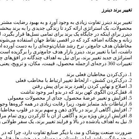
تغییر برند دینرز
تغییر برند دینرز تفاوت زیادی به وجود آورد و به بهبود رضایت م
محصولات، یک استراتژی ارائه کرد تا زندگی جدیدی را به برند ببخشد
دینرز برای اینکه در جایگاه یک برند برای تمامی نسل‌ها قرار بگیر
زنانه و بچگانه اضافه کرد که در اقصی نقاط جهان استفاده می‌شون
مخاطبان هدف جامع‌تر، نرخ رشد شایان‌توجه‌ای را به دست آورده
داشت، اما با تغییر برند، دینرز بازار هدف جامع‌تری را برگزیده
استراتژی جدید تغییر برند، برای نیل به اهداف چندگانه در افق‌های چند
تغییرات 360 درجه‌ای ازجمله محصول، قیمت، مکان، و ترویج، یعنی همان چهارپی تغییر کسب‌وکار بود. به گفتۀ مدیریت دینرز، اهداف اصلی عبارت‌اند از:
1. درک‌کردن مخاطبان فعلی برند
2. درک‌کردن کشش - ازلحاظ تغییر ارتباط با مخاطب فعلی
3. اصلاح و نهایی کردن راهبرد برند برای پیش رفتن
4. قفل‌کردن الگوی کهن برند که در بدو امر وجود نداشت
5. افزایش و تغییر عرضۀ محصول، جدای از محصولات معمولی
6. ارتباطات باید متمایز شود، زیرا رقابت زیادی در همه گروه‌ها وجود دارد.
7. افزایش آگاهی از برند در بالای ذهن و سهم برند در قلوب مخاطبان
8. افزایش ارزش ویژه برند و آگاهی از آن با کارکردن روی تمام مراحل قیف برند
9. نیل به اهداف یاد‌شده در بالا و فرایند تغییر برند، یک سفر طولانی بود و هنوز هم باید اقدامات فراوانی انجام می‌گرفت.
ضرورت صنعت پوشاک و مد، با دیگر صنایع تفاوت دارد، چرا که در 
در حد میانگین باشد، اما در تابستان و زمستان و در جشن‌ها رفتار 