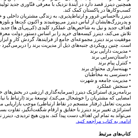
همچنین دینرز قصد دارد در آیندۀ نزدیک با معرفی فنّاوری جدید تو
کسب‌وکارها در پاکستان کمک کند.
دینرز بااحساس غرور و ارتباط‌پذیری، به زندگی مشتریان داخلی و
و پدربزرگ‌هایشان از لباس دینرز می‌پوشیدند و اکنون کت‌ها و بلوز‌
اهداف جدید و نیل به شاخص‌های عملکرد کلیدی (کی‌پی‌آی ها) جدید با
تلاش می‌کند، دینرز کیسه‌های خرید را بر اساس دستور دولت معرفی
موفقیت برند دینرز مجموعه‌ای جامع از فرایندها، گردش کار و ابزار
است. چنین رویکردی جنبه‌های ذیل از مدیریت برند را در‌برمی‌گیرد -
• مدیریت دارایی برند
• داستان‌سرایی برند
• کنترل پیام برند
• بهینه‌سازی محتوای برند
• دسترسی به مخاطبان
• مدیریت جامعه و شهرت
• سنجش عملکرد
برنامه‌ریزی استراتژیک دینرز (سرمایه‌گذاری ارزشی در بخش‌های 
امضایی که مشتریان را خوشحال می‌کند)، توسعۀ برند (ارتباط با 
مدیریت تعامل (رفتار منسجم در نقاط ارتباطی) موجب بازاریابی م
استراتژی تغییر برند دینرز با حقایق و ارقام شگفت‌انگیز، تفاوت ب
می‌تواند به تمام این اهداف دست پیدا کند. بدون هیچ تردیدی، دینرز ن
ادامه، به کتاب مراجعه کنید.
کتاب‌های مرتبط