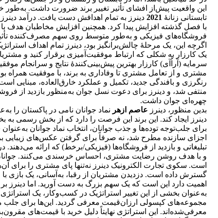
این واقعیت پیش‌از افشای تأثیر تغییر برند ضرورت داشت. به‌طور خارق
تابستانی زنانۀ
2021
دینرز به تمام اهدافش دست یافت. درآمد دینرز با
با فصل گذشته افزایش پیدا کرد. همچنین افزایش مخاطبان هدف ب
فروشگاه‌های فیزیکی و به‌طور متوسط روی سهم مصرف‌کننده تأثیر
اگرچه این‌، یک مرحلۀ چالش‌برانگیز بود، دینرز تمام اهداف استرات
یک کارزار به شکلی که ارتباط موفقیت‌آمیزی برقرار کنید و مشتری
سرمایه (آراُآی) کارزار بهترین پیش‌بینی‌کنندۀ نتایج و سرانجام موفقیت ک
مشتری و از تعامل مشتری تا وفاداری به برند، با‌ موفقیت همراه بود
رنگرزی و بافندگی جدید، تکمیل و عملکرد خارق‌العاده، مبنایی است
منتفی شد، و دینرز برای دعوت نسل جوان به‌منظور بازدید از فروشگ
چهره‌ای جوان داشت.
بدین منظور، دینرز
عاصم ازهر
نماد جوانان نامی در پاکستان را به‌ع
دینرز ایجاد کند. این برند این فرصت را دارد که از بخش رسمی به
برای جلب‌توجه توده‌ها و جذب جوانان، انتخاب نماد جوانان به‌عنوان
اجزای سازنده مطرح شد، نه صرفاً برای گرفتن عکس‌های زیبایی برا
تبلیغاتی و بازدید از فروشگاه‌ها (فیزیکی/برخط) که ارائه می‌دهند. 
است. سکوی تجارت الکترونیک دینرز نه‌تنها پای مشتری را برای آن‌ه
گسترش داده است. دزدیدن مشتریان از رقبا، به‌آسانی، یک بازی با
اهمیت دارد این است که یک سهم بزرگ به دست آورید. اما دینرز بر ا
به‌عنوان بخشی از این تغییر استراتژیک در کسب‌وکار، یک استراتژی 
مجموعه‌های کپسولی ارزان‌قیمت معرفی گردید. این‌ها برای جلب 
معرفی‌شده‌اند. این استراتژی نهایتاً دلیل خرید با قیمت‌های مقر