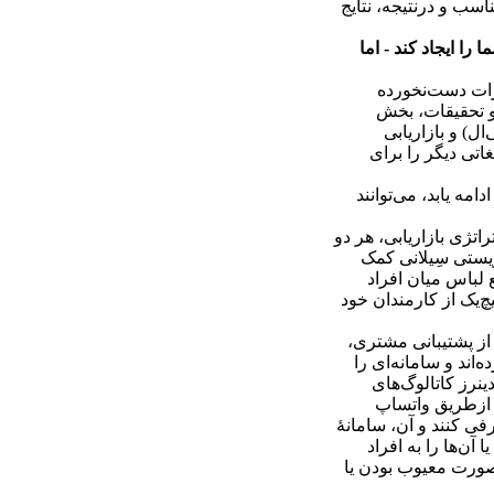
سب و درنتیجه، نتایج
را ایجاد کند - اما
یرات دست‌نخورده
 و تحقیقات، بخش
ل) و بازاریابی
رهای تبلیغاتی ویدیویی دیجیتالی (دی‌وی‌سی‌ها) تولید کرده‌اند و حدود 7 کارزار تبلیغاتی دیگر را برای
مه یابد، می‌توانند
تژی بازاریابی، هر دو
زیستی سِیلانی کمک
 لباس میان افراد
چ‌یک از کارمندان خود
از پشتیبانی مشتری،
اند و سامانه‌ای را
ینرز کاتالوگ‌های
ک ازطریق واتساپ
فی کنند و آن، سامانۀ
 آن‌ها را به افراد
صورت معیوب بودن یا