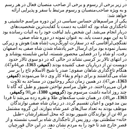
در زیر برخی از رسوم و برخی از صاحب منصبان فعال در هر رسم
و به ویژه صاحب‌منصبان و رسوم مرتبط با سفر و پذیرایی ارائه
خواهد شد:
یکی از مراسم‌های حساس سیاسی در این دوره مراسم جانشینی و
تاجگذاری شاه بود که اغلب به دست با کفایت‌ترین شخصیت‌های
دربار انجام می‌شد. این شخص باید لیاقت خود را به اثبات رسانده بود
تا به این مهم دست یابد. به عنوان نمونه در دوره شاه صفی،
تفنگچی‌لرآقاسی که در سفارت اورنگ‌زیب (شاه هند) هوش و زیرکی
بسیار نموده بود برای ارسال خبر پادشاه شدن شاه صفی به اصفهان
رفت، او شاه را در فضایی محصور شسته، لباس شایسته پوشاند و
در انتهای تالار بر کرسی نشاند در حالی که در دو سوی تالار حدود
دویست تن از درباریان صف کشیده بودند (
کمپفر، 1363
، ص44و47).
هنگام تاج‌گذاری شاهان صفوی؛ صدر یا شیخ الاسلام تاج را بر سر
شاه می‌گذاشتند و برای دوام و بقاء کار وی دعا می‌نمودند (
کمپفر،
1363
، ص47). در همین زمان دیگر روحانیون در مساجد به تلاوت
قرآن می‌پرداختند. در طول مراسم نواختن شیپور و طبل که گاه تا
چند روز ادامه داشت مرسوم بود (
کرویس، 1380
، ص90 و
کمپفر،
1363
، ص49). در همان شب سکه‌های طلا و نقره زده می‌شد تا فردا
بین مدعوین و اعیان تقسیم گردد. در زمان شاه صفی نوازندگان
موظف بودند به تعداد سال‌های عمر شاه بنوازند. این گروه مشتمل
بر 40 تن از نوازندگان شیپور بودند که محل استقرارشان «طبل
خانه» سلطنتی بود. روز پس از تاجگذاری شاه بر اسب نشسته و از
قصر خارج ‌شد تا خود را به مردم نشان دهد. در این حال قورچیان