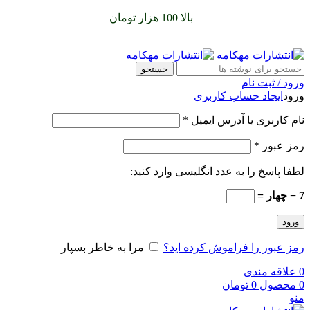
سفارشات خود را برای
بالا 100 هزار تومان
را با پیک رایگان تجربه
کنید
جستجو
ورود / ثبت نام
ورود
ایجاد حساب کاربری
نام کاربری یا آدرس ایمیل
*
رمز عبور
*
لطفا پاسخ را به عدد انگلیسی وارد کنید:
7 − چهار =
ورود
رمز عبور را فراموش کرده اید؟
مرا به خاطر بسپار
0
علاقه مندی
0
محصول
0
تومان
منو