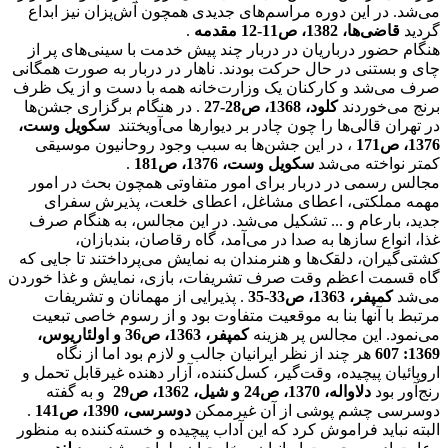
می‌شد. در این دوره مراسم‌های جدیدی همچون آش‌پزان نیز ابداع
گردید
قاضی‌ها، 1382، ص11-12 مقدمه
.
هنگام حضور درباریان در دربار چند پیش خدمت با سینی‌های پر از
چای و بستنی در حال حرکت بودند. ناهار در دربار به صورت همگانی
صرف می‌شد و کارکنان یک وزارت‌خانه همه با دست و از یک ظرف
برنج می‌خوردند
کلود، 1368، ص28-27
. در هنگام برگزاری جشن‌ها
در تهران قالی‌ها را چون چادر بر دیوارها می‌آویختند
سکویل وست،
1376، ص171
، در این جشن‌ها به سبب وجود روحانیون موسیقی
کمتر نواخته می‌شد
سکویل وست، 1376، ص181
.
مجالس رسمی در دربار برای امور متفاوتی همچون بحث در امور
مهمه مملکتی، اعطای مشاغل، اعطای خلعت، پذیرش سفرای
جدید، بارعام و ... تشکیل می‌شد. در این مجالس، به هنگام صرف
غذا، انواع سازها به صدا در می‌‌آمد، گاه رقاصان، بندبازان،
کشتی‌گیران، دلقک‌ها و هنرمندان به نمایش می‌‌پرداختند تا جایی که
گاه قسمت اعظم وقت صرف تشریفات، بازی، نمایش و غذا خوردن
می‌شد
کمپفر، 1363، ص33-35
. پذیرایی از مهمانان و تشریفات
مرتبط با آنها بنا به موقعیت متفاوت بود و از رسوم خاصی تبعیت
می‌نمود. این مجالس پر هزینه
کمپفر، 1363، ص36 و اولئاریوس،
1369: 607
هر چند از نظر ایرانیان جالب و لازم بود اما از نگاه
اروپائیان پیچیده، وقت‌گیر، کسل‌کننده، آزار دهنده غیرقابل تحمل و
رنج‌آور بود
دلاواله، 1370، ص24 و شیل، 1362، ص29
و به گفته
دوسرسی چشم پوشی از آن غیرممکن
دوسرسی، 1390، ص141
.
البته نباید فراموش کرد که این آداب پیچیده و خسته‌کننده به منظور