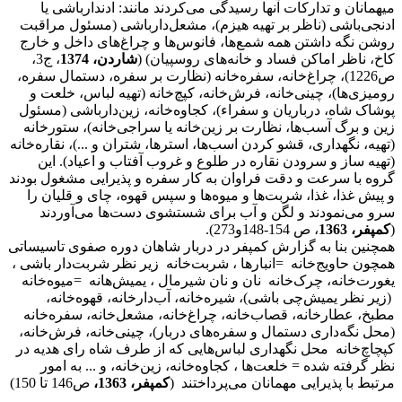
میهمانان و تدارکات آنها رسیدگی می‌کردند مانند: ادندارباشی یا
ادنجی‌باشی (ناظر بر تهیه هیزم)، مشعل‌دارباشی (مسئول مراقبت
روشن نگه داشتن همه شمع‌ها، فانوس‌ها و چراغ‌های داخل و خارج
کاخ، ناظر اماکن فساد و خانه‌های روسپیان) (
شاردن، 1374
، ج3،
ص1226)، چراغ‌خانه، سفره‌خانه (نظارت بر سفره، دستمال سفره،
رومیزی‌ها)، چینی‌خانه، فرش‌خانه، کپچ‌خانه (تهیه لباس، خلعت و
پوشاک شاه، درباریان و سفراء)، کجاوه‌خانه، زین‌دارباشی (مسئول
زین و برگ آسب‌ها، نظارت بر زین‌خانه یا سراجی‌خانه)، ستورخانه
(تهیه، نگهداری، قشو کردن اسب‌ها، استرها، شتران و ...)، نقاره‌خانه
(تهیه ساز و سرودن نقاره در طلوع و غروب آفتاب و اعیاد). این
گروه با سرعت و دقت فراوان به کار سفره و پذیرایی مشغول بودند
و پیش غذا، غذا، شربت‌ها و میوه‌ها و سپس قهوه‌، چای و قلیان را
سرو می‌نمودند و لگن و آب برای شستشوی دست‌ها می‌آوردند
(
کمپفر، 1363
، ص 154-148و273).
همچنین بنا به گزارش کمپفر در دربار شاهان دوره صفوی تاسیساتی
همچون حاویج‌خانه =انبارها ، شربت‌خانه زیر نظر شربت‌دار باشی ،
یغورت‌خانه، چرک‌خانه نان و نان شیرمال ، یمیش‌هانه =میوه‌خانه
(زیر نظر یمیش‌چی باشی)، شیره‌خانه، آب‌دارخانه، قهوه‌خانه،
مطبخ، عطارخانه، قصاب‌خانه، چراغ‌خانه، مشعل‌خانه، سفره‌خانه
(محل نگه‌داری دستمال و سفره‌های دربار)، چینی‌خانه، فرش‌خانه،
کپچاچ‌خانه محل نگهداری لباس‌هایی که از طرف شاه رای هدیه در
نظر گرفته شده = خلعت‌ها ، کجاوه‌خانه، زین‌خانه، و ... به امور
مرتبط با پذیرایی مهمانان می‌پرداختند (
کمپفر، 1363،
ص146 تا 150)
.