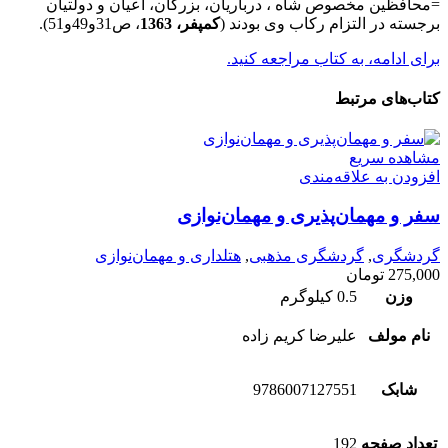
=محافظین مخصوص شاه ، درباریان، بزرگان، اعیان و دولتیان
برجسته در التزام رکاب وی بودند (
کمپفر، 1363
، ص31و49و51).
برای ادامه، به کتاب مراجعه کنید.
کتاب‌های مرتبط
مشاهده سریع
افزودن به علاقه‌مندی
سفر و مهمان‌پذیری و مهمان‌نوازی
گردشگری
,
گردشگری مذهبی
,
هتلداری و مهمان‌نوازی
275,000
تومان
وزن
0.5 کیلوگرم
نام مولف
علیرضا کریم زاده
شابک
9786007127551
تعداد صفحه
192