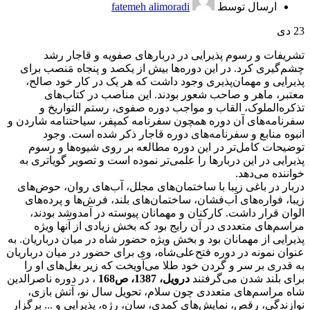
ارسال توسط
fatemeh alimoradi
23
دی
تشریفات و رسوم پذیرایی در دربارهای صفویه و قاجار رشد
چشم‌گیری کرد. در این دوره‌ها بیش از یکصد و پنجاه مَنصب برای
پذیرایی و مهمان‌پذیری وجود داشت که هر یک در کار خود صالح،
معتبر، ماهر و صاحب شعور بودند. این مناصب در کتاب‌های
تذکره‌الملوک، القاب و مواجب دوره صفوی، رستم التواریخ و
سفرنامه‌های آن دوره همچون سفرنامه کمپفر، سیاحتنامه شاردن و
انبوه منابع و سفرنامه‌های دوره قاجار ذکر شده است. وجود
توضیحات کامل‌تر در این دوره مطالعه بر روی شیوه‌ها و رسوم
پذیرایی در این دربارها را علمی‌تر نموده است و تصویر گویاتری به
خواننده می‌دهد.
دربار در باغی زیبا با ساختمان‌های مجلل، آب‌های روان، حوض‌های
زیبا، فواره‌های آب‌فشان، ساختمان‌های بلند، فرش‌ها و پرده‌های
الوان قرار داشت. کارکنان و مهمانان پیوسته در آمدوشد بودند،
مراسم‌های متعددی در آن رایج بود که بخش‌ زیادی از آنها ویژه
پذیرایی از مهمانان بود و بخش ویژه حضور شاه در میان درباریان. به
عنوان نمونه در دوره فتح‌علی‌شاه، وی برای حضور در میان درباریان
به قدری بر سر و گردن خود طلا می‌آویخت که زیر بغل‌های او را
برای بلند شدن می‌گرفتند
درویل، 1387، ص168
، در دوره ناصرالدین
شاه مراسم‌های متعددی چون سلام، تحویل سال نو، آتش بازی،
نوازندگی، رقص، نمایش‌های کمدی، سان، رژه، پذیرایی و ... برگزار