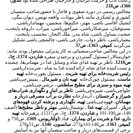
رعایت ادب و حرمت ایرانیان و خارجیان طراحی شده بود
لندور،
1366، ص218
.
مجالس رسمی در دوره صفوی و قاجار با حضورصاحب منصبان
کشوری و لشکری مانند ناظر بیوتات، واقعه نویس، دیوان بیگی،
ایشیک آقاسی باشی، مهتر، حکیم‌ها، منجمین، مهماندارباشی،
مستوفیان، میرشکارباشی، میرآخورباشی، میرآب، داروغه پایتخت،
صحبت یساول باشی، شاه بندر، ملک التجار، محتسب پایتخت،
معمارباشی، ناظر دواب، جارچی باشی، چالشچی باشی تشکیل
می‌گردید
کمپفر، 1363، ص37
.
در این مجالس صاحب‌منصبانی به کار پذیرایی مشغول بودند مانند:
خوان‌سالار (مسئول گستردن و برچیدن سفره
شاردن، 1374، ج3،
ص1218
، ناظر بر تهیه غذای شاه و وسایل غذا در مهمانی‌ها، چشنده
و تست‌کننده غذای شاه، ارائه‌کننده غذا به شاه ، شربت‌دارباشی
رئیس شربت‌خانه برای تهیه شربت
، مسئول یغورت‌خانه
تهیه
ماست
، مسئول چورک‌خانه
تهیه نان و شیرمال
، یمیش‌چی‌باشی
تهیه میوه‌ و سبزی برای مطبخ سلطنتی
، ترشی‌چی‌باشی،
حلواچی‌باشی، شیره‌‌چی‌باشی
ناظر بر انبار و نگهداری شراب‌های
شیراز و گرجستان
، آب‌دارخانه
نظارت بر آب مصرفی دربار و
مهمانان
، قهوه‌چی‌باشی
تهیه، نگهداری و برشته کردن قهوه‌های
دربار
، آشپزان
تهیه غذا
، توشمال‌باشی
مهتر و ناظر مطبخ‌ها
(آصف،
148، ص100-101 و
شاردن، 1374
، ج3، ص1217)، پرهیزخانه
تهیه
دارو، غذا و شربت برای بیماران
، قناد (
اولئاریوس، 1369
، ص750 و
کمپفر، 1363
، ص148-143و273،
سانسون، 1346
، ص51و79).
برخی از قسمت‌های دربار و صاحب منصبان آنها نیز به آسایش