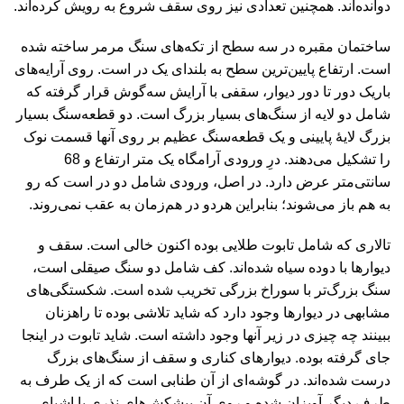
دوانده‌اند. همچنین تعدادی نیز روی سقف شروع به رویش کرده‌اند.
ساختمان مقبره در سه سطح از تکه‌های سنگ مرمر ساخته شده
است. ارتفاع پایین‌ترین سطح به بلندای یک در است. روی آرایه‌های
باریک دور تا دور دیوار، سقفی با آرایش سه‌گوش قرار گرفته که
شامل دو لایه از سنگ‌های بسیار بزرگ است. دو قطعه‌سنگ بسیار
بزرگ لایۀ پایینی و یک قطعه‌سنگ عظیم بر روی آنها قسمت نوک
را تشکیل می‌دهند. درِ ورودی آرامگاه یک متر ارتفاع و 68
سانتی‌متر عرض دارد. در اصل، ورودی شامل دو در است که رو
به هم باز می‌شوند؛ بنابراین هردو در هم‌زمان به عقب نمی‌روند.
تالاری که شامل تابوت طلایی بوده اکنون خالی است. سقف و
دیوارها با دوده سیاه شده‌اند. کف شامل دو سنگ صیقلی است،
سنگ بزرگ‌تر با سوراخ بزرگی تخریب شده است. شکستگی‌های
مشابهی در دیوارها وجود دارد که شاید تلاشی بوده تا راهزنان
ببینند چه چیزی در زیر آنها وجود داشته است. شاید تابوت در اینجا
جای گرفته بوده. دیوارهای کناری و سقف از سنگ‌های بزرگ
درست شده‌اند. در گوشه‌ای از آن طنابی است که از یک طرف به
طرف دیگر آویزان شده و روی آن پیشکش‌های نذری یا اشیای