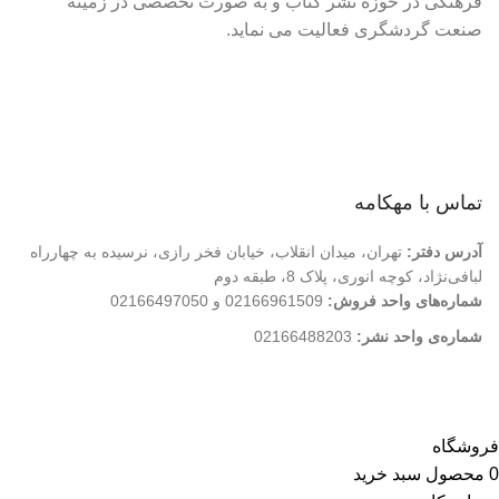
فرهنگی در حوزه نشر کتاب و به صورت تخصصی در زمینه
صنعت گردشگری فعالیت می نماید.
لینک های سریع
درباره ما
تماس با ما
فروشگاه
تماس با مهکامه
آدرس دفتر:
تهران، میدان انقلاب، خیابان فخر رازی، نرسیده به چهارراه
لبافی‌نژاد، کوچه انوری، پلاک 8، طبقه دوم
شماره‌های واحد فروش:
02166961509 و 02166497050
شماره‌‌ی واحد نشر:
02166488203
کلیه حقوق این وب سایت متعلق به انتشارات مهکامه می باشد.
فروشگاه
0
محصول
سبد خرید