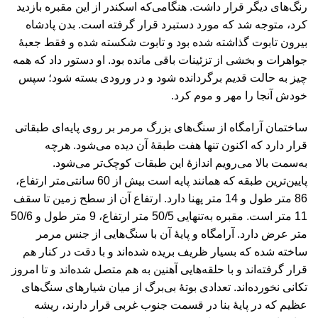
رنگ‌های دیگر قرار داشت. هنگامی‌که اسکندر از این مقبره بازدید
کرد، متوجه شد که مورد دستبرد قرار گرفته است. بدن پادشاه
بیرون تابوت گذاشته شده بود و تابوت شکسته شده و فقط جعبۀ
جواهرات و بخشی از تزئینات باقی مانده بود. او دستور داد که همه
چیز به حالت قدیم برگردانده شود و در ورودی بسته شود؛ سپس
خودش آنجا را مهر و موم کرد.
ساختمان آرامگاه از سنگ‌های بزرگ مرمر بر روی پایه‌ای طبقاتی
قرار دارد که اکنون تنها هفت طبقۀ آن دیده می‌شود. هرچه
به‌سمت بالا می‌رویم اندازۀ این طبقات کوچک‌تر می‌شود.
پایین‌ترین طبقه که همانند پایه است بیش از 60 سانتی‌متر ارتفاع،
86 متر طول و 14 متر پهنا دارد. ارتفاع آن از سطح زمین تا سقف
11 متر است. مقبره به‌تنهایی 50/5 متر ارتفاع، 9 متر طول و 50/6
متر عرض دارد. آرامگاه و پایۀ آن با سنگ‌هایی از جنس مرمر
ساخته شده که بسیار ظریف بریده شده‌اند و با دقت در کنار هم
قرار گرفته‌اند و با حلقه‌هایی آهنین به هم متصل شده‌اند و تا امروز
تکانی نخورده‌اند. تعدادی بوتۀ بی‌برگ از میان شیارهای سنگ‌های
عظیم که در پایۀ بنا در قسمت جنوب غربی قرار دارند، ریشه