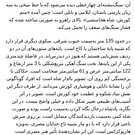
آن، سنگ‌نبشته‌ای چهارخطی دیده می‌شود که با خط میخی به سه
زبان پارسی باستان، ایلامی و بابلی است: چنین آمده «منم
کورش، شاه هخامنشی». بالای راهرو به صورتی ساخته شده که
فشار سنگ‌های سقف را تحمل می‌کند.
در حدود 135 متر به‌سمت جنوب شرقی، سکوی دیگری قرار دارد
که شبیه پایۀ ساختمان یا کاخ است. پایه‌های ستون‌های آن در دو
ردیف شش‌تایی هستند که هنوز در دیدرس‌‌اند. در فاصلۀ چندمتری
یکی از این پایه‌ها، تخت سنگ آهکی مربع‌شکلی با 3 متر ارتفاع و
122 سانتی‌متر عرض و 61 سانتی‌متر ضخامت است. حکاکی با
برجستگی کم روی آن، تصویر بالدار شاه است که افراد گوناگونی
آن را نشانۀ دانایی و هوشیاری کورش می‌دانند. از طرف دیگر این
نقش نماد شکوه و عظمت خود کورش است. تصویر در اثر
آسیب‌های طبیعی تغییر شکل داده و خیلی واضح نیست. در این
نگاره، پادشاه درحال نگاه کردن به‌سمت راست بوده و صورت
شاه کمی به‌سمت بازدیدکنندگان متمایل است. بر روی سرش
تاجی قرار دارد که با دو مار شبیه تاج خدایان مصری، به‌ویژه
هارپوکراتس است. این اثر نشان‌دهندۀ تأثیر هنر مصری است.