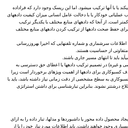
ند یا با آن‏ها ترکیب می‏شود. اما این ریسک وجود دارد که فراداده
ود. می‏توان در قالب عملیاتی خودکار یا با دخالت عامل انسانی میزان کیفیت داده‏های
ند که به‎طور بالقوه اعتمادتان به آن‏ها کمتر است. از آن‏جا که داده‏های منابع مختلف با یکدیگر ترکیب
رای حفظ صحت داده‏ها از ترکیب کردن داده‏های منابع مختلف
 اطلاعات سرشماری و شماره تلفن‏هایی که اخیرا به‏روزرسانی
تفاوتی از حساسیت هستند.
ید باید تا انتهای مسیر جاری باشند.
ی و غیره) در تصمیم ترکیب داده‏ها یا اعطای حق دسترسی به
هستند. وقتی داده‏ها را ترکیب می‏کنید باید بدانید که داده از کجا آمده‎اند. هدف کسب‏وکاری برای داده‏ها از اهمیت ویژه‏ای برخوردار است زیرا
سب‏وکاری به سطح مشخصی از دقت زمانی نیاز داشته باشد، باید با
تبارشناسی مطمئن شوید که ریزدانگی داده‏ها در جایی از فرایند تغییر نکرده و به اصطلاح درشت‎تر نشوند. بنابراین تبارشناسی برای داشتن استراتژی
یجاد محصول داده محور یا داشبوردها و مدل‏ها، تبار داده‏ را به ازای
یاری وجود خواهند داشت. باید اطلاعات مورد نیاز خود را یا از