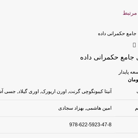
مرتبط
 جامع حکمرانی داده
عه پایدار
ومان
آنیتا کیبونگوچی گرنت, اورن اریورک, اوری گیلاد, جسی آش
م
امین هاشمی, بهزاد سجادی
978-622-5923-47-8