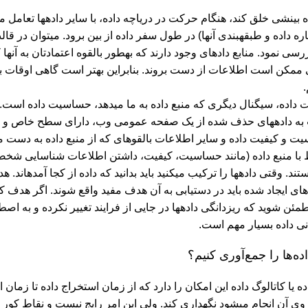
ه بینشی خلق کند، هنگام حرکت در دریاچه داده، با سایر داده‏ها تعامل می‏ک
(اطلاعاتی درباره داده و طبقه‎بندی آنها) در طول سفر داده از بین بر
منبع داده را بررسی نمود. منابع داده‏ای وجود دار
 ممکن است اطلاعات از دست بروند. بنابراین بهتر است گاهی اوقات ب
ت داده، سیگنال دیگری که منبع داده به ما می‏دهد، حساسیت داده است.
 به داده‏های حذف شده از یک صفحه عمومی وب، دارای سطح خاص و م
ت و کیفیت داده و سایر اطلاعات بالقوه‏ای که از منبع داده به دست ‏می‏آ
ط با منبع داده (مانند حساسیت، کیفیت، داشتن اطلاعات شناسایی شخص
داده‏ها موثر 
ای ایجاد شده باید در دستیابی به آن هدف مفید واقع شوند. اگر هدف ک
ی داده بسیار مهم است.
ده‌‏ها را جمع‌‏آوری کنیم؟
اده یا کاتالوگ داده این امکان را دارد که از زمان استخراج داده تا زمان ا
ی آن انجام می‏شود نگهداری کند. ولی این امر رایج نیست و نقاط کور بس