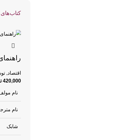
کتاب‌های 
راهنمای
اقتصاد
,
توس
420,000
ت
نام مولف
نام مترج
شابک