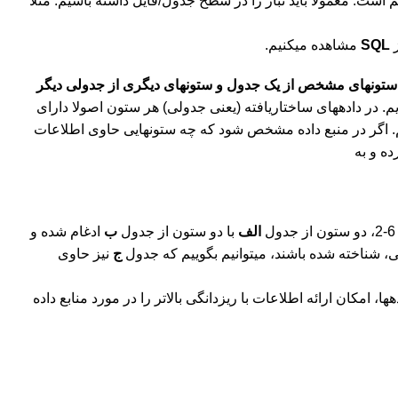
 است. معمولا باید تبار را در سطح جدول/فایل داشته باشیم. مثلا
SQL
مشاهده می‏کنیم.
تون‏های مشخص از یک جدول و ستون‏های دیگری از جدولی دیگر
یم. در داده‏های ساختاریافته (یعنی جدولی) هر ستون اصولا دارای
 اگر در منبع داده مشخص شود که چه ستون‏هایی حاوی اطلاعات
ه و به
الف
با دو ستون از جدول
ب
ادغام شده و
ی، شناخته شده باشند، می‏توانیم بگوییم که جدول
ج
نیز حاوی
تبار در سطح ردیف‏ها، امکان ارائه اطلاعات مرتبط با تراکنش‏ها و در سطح مجموعه داده‎ها، امکان ارائه اطلاعات با ریزدانگی بالاتر را در مورد منابع داده