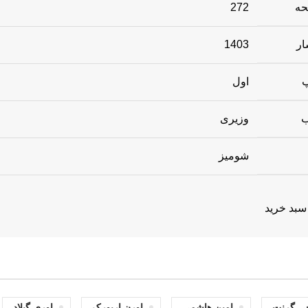
حه
272
ار
1403
پ
اول
ب
وزیری
شومیز
سبد خرید
وچی گرنت
امین هاشمی
اورن اریورک
اوری گیلاد