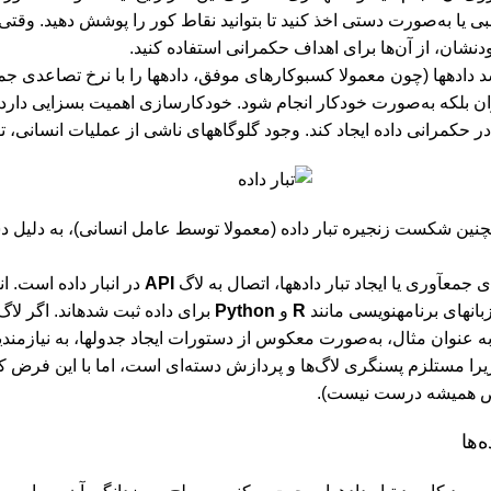
 یا به‌صورت دستی اخذ کنید تا بتوانید نقاط کور را پوشش دهید. وقتی ای
ودنشان، از آن‌ها برای اهداف حکمرانی استفاده کنید.
 داده‏ها (چون معمولا کسب‏وکارهای موفق، داده‏ها را با نرخ تصاعدی 
 بلکه به‌صورت خودکار انجام شود. خودکارسازی اهمیت بسزایی دارد ز
 حکمرانی داده ایجاد کند. وجود گلوگاه‏های ناشی از عملیات انسانی، تو
 جمع‏آوری یا ایجاد تبار داده‏ها، اتصال به لاگ
API
در انبار داده است. ا
بان‏های برنامه‏نویسی مانند
R
و
Python
برای داده ثبت ش
ه عنوان مثال، به‌صورت معکوس از دستورات ایجاد جدول‏ها، به نیازمندی‏های
مؤثر نیست، زیرا مستلزم پس‎نگری لاگ‌ها و پردازش دسته‌ای است، اما 
رض همیشه درست نیست).
‌‏ها