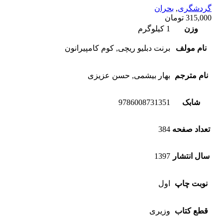
گردشگری
,
بحران
315,000
تومان
وزن
1 کیلوگرم
نام مولف
برنت دبلیو ریچی, کوم کامپیرانون
نام مترجم
بهار بیشمی, حسن عزیزی
شابک
9786008731351
تعداد صفحه
384
سال انتشار
1397
نوبت چاپ
اول
قطع کتاب
وزیری