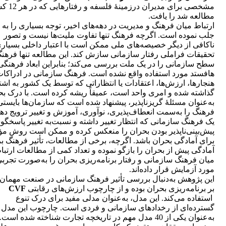
مشخصی برای مدیران درزمینۀ
مطالعه شد را یافت.
ارتباط میان فرهنگ و مدیریت در دهه‌های اخیر، توجه بسیاری را به 
جلب نموده است. اگرچه فرهنگ تنها تفاوت ملیت‌ها نیست و تصور
ناکافی از دیگر خصیصه‌های ملی ممکن است با اعتبار داخلی بسیاری
تحقیقات فراملی رفتار سازمانی سازش کند. این مطالعه تنها فرهن
سطح سازمانی را در یک ملت بررسی می‌کند؛ بنابراین ابعاد فرهنگی
هافستد مورد استفاده واقع نشده است. فرهنگ سازمانی در ادراکات
هنجارها، ارزش‌ها، اعتقادات یا انتظاراتی که توسط یک کشور به اش
گذاشته شده و امری واحد است، عمیقاً ریشه کرده است. با درک بح
به‌عنوان مسئلۀ گریزناپذیر، پیشنهاد شده است که سازمان‌ها بایستی
فرهنگ را به‌سمت انعطاف‌پذیری، نوآوری، آموزش و تغییر ترویج دهن
یک فرهنگ سازمانی که انتظار تغییر داشته و نسبت‌به تغییر پاسخگ
پیش‌بینی‌ناپذیر بودن بحران را منعکس کرده و ممکن است روش مؤ
برای آمادگی بحران باشد. اگرچه، برخی از مطالعات، تأثیر فرهنگ بر
آمادگی پیش از بحران را بازگو نموده و تعداد کمی از مطالعات ارتبا
میان فرهنگ سازمانی و رفتار برنامه‌ریزی بحران را به‌صورت تجرب
مورد آزمایش قرار داده‌اند.
این پژوهش به‌دنبال بررسی تأثیر فرهنگ سازمانی در صنعت مهمان‌
بر برنامه‌ریزی بحران بوده و از چارچوب ارزش‌های رقابتی
CVF
استفاده می‌کند. این مدل، به‌عنوان مدلی مفید برای درک تنوع
گسترده‌ای از رخدادهای سازمانی و فردی است. چارچوب این مدل
به‌عنوان یکی از 40 مدل مهم در تاریخچه تجارت شناخته شده است.