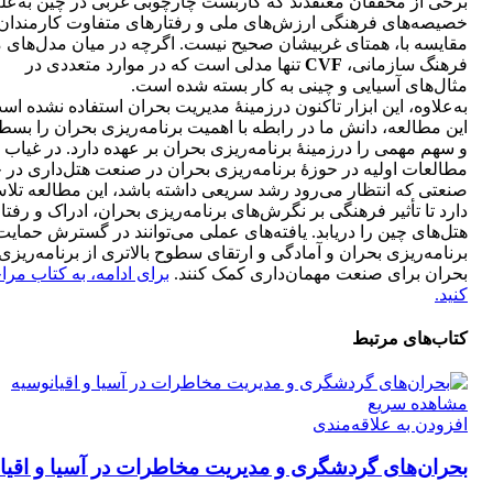
برخی از محققان معتقدند که کاربست چارچوبی غربی در چین به‌ع
خصیصه‌های فرهنگی ارزش‌های ملی و رفتارهای متفاوت کارمندان 
مقایسه با، همتای غربیشان صحیح نیست. اگرچه در میان مدل‌های م
فرهنگ سازمانی،
CVF
تنها مدلی است که در موارد متعددی در
مثال‌های آسیایی و چینی به کار بسته شده است.
به‌علاوه، این ابزار تاکنون درزمینۀ مدیریت بحران استفاده نشده اس
این مطالعه، دانش ما در رابطه با اهمیت برنامه‌ریزی بحران را بسط 
و سهم مهمی را درزمینۀ برنامه‌ریزی بحران بر عهده دارد. در غیاب
مطالعات اولیه در حوزۀ برنامه‌ریزی بحران در صنعت هتل‌داری در 
صنعتی که انتظار می‌رود رشد سریعی داشته باشد، این مطالعه تلا
دارد تا تأثیر فرهنگی بر نگرش‌های برنامه‌ریزی بحران، ادراک و رفتار
هتل‌های چین را دریابد. یافته‌های عملی می‌توانند در گسترش حمایت
برنامه‌ریزی بحران و آمادگی و ارتقای سطوح بالاتری از برنامه‌ریزی
بحران برای صنعت مهمان‌داری کمک کنند.
برای ادامه، به کتاب مرا
کنید.
کتاب‌های مرتبط
مشاهده سریع
افزودن به علاقه‌مندی
بحران‌های گردشگری و مدیریت مخاطرات در آسیا و اقیا