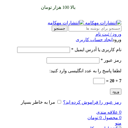
سفارشات خود را برای
بالا 100 هزار تومان
را با پیک رایگان تجربه
کنید
جستجو
ورود / ثبت نام
ورود
ایجاد حساب کاربری
نام کاربری یا آدرس ایمیل
*
رمز عبور
*
لطفا پاسخ را به عدد انگلیسی وارد کنید:
7 + 20 =
ورود
رمز عبور را فراموش کرده اید؟
مرا به خاطر بسپار
0
علاقه مندی
0
محصول
0
تومان
منو