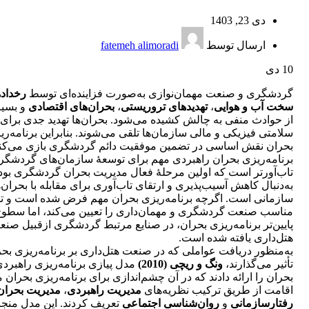
دی 23, 1403
ارسال توسط
fatemeh alimoradi
10
دی
گردشگری و صنعت مهمان‌نوازی به‌صورت فزاینده‌ای توسط
رخداد
سخت آب و هوایی
،
تهدیدهای تروریستی
،
بحران‌های اقتصادی
و بسیا
از حوادث منفی به چالش کشیده می‌شود. بحران‌ها تهدید جدی برای
سلامتی فیزیکی و مالی سازمان‌ها تلقی می‌شوند. بنابراین برنامه‌ری
بحران نقش اساسی در تضمین موفقیت دائم گردشگری بازی می‌کند
برنامه‌ریزی بحران راهبردی مهم برای توسعۀ سازمان‌های گردشگ
تاب‌آورتر است که اولین مرحلۀ فعال مدیریت بحران گردشگری بود
به‌دنبال کاهش آسیب‌پذیری و ارتقای تاب‌آوری برای مقابله با بحران‌
سازمانی است. اگرچه برنامه‌ریزی بحران مهم فرض شده است و ت
مناسب صنعت گردشگری و مهمان‌داری را تعیین می‌کند، اما سطو
پایین‌تر برنامه‌ریزی بحران، در صنایع مرتبط گردشگری ازقبیل صن
هتل‌داری یافته شده است.
به‌منظور دریافت عواملی که در صنعت هتل‌داری بر برنامه‌ریزی بح
تأثیر می‌گذارند،
ونگ و ریچی (2010)
مدل پیازی برنامه‌ریزی راهبرد
بحران را ارائه دادند که در آن چشم‌اندازی برای برنامه‌ریزی بحران
اقامت از طریق ترکیب نظریه‌های
مدیریت راهبردی
،
مدیریت بحران
رفتارسازمانی
و
روان‌شناسی اجتماعی
تعریف کردند. این مدل منجر