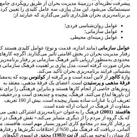
پیشرفت نظریه‌ای درزمینۀ مدیریت بحران از طریق رویکردی جامع 
سیستماتیک می‌شود. این مدل پیازی، سه عامل کلیدی را تعیین کرده
بر برنامه‌ریزی بحران هتل‌داری تأثیر می‌گذارند که عبارتند از:
عوامل روان‌شناسی فردی؛
عوامل سازمانی؛
عوامل زمینه‌ای محیطی.
عوامل سازمانی
(مانند اندازه، قدمت و نوع) عوامل کلیدی هستند که
رفتار مدیریت بحران در بخش اقامتی تأثیر می‌گذارند. اگرچه کارها
محدودی به‌منظور ارزیابی تأثیر فرهنگ سازمانی بر رفتار برنامه‌ریز
بحران صورت گرفته است، مدل پیازی بر اهمیت فرهنگ سازمانی د
پشتیبانی فرایند برنامه‌ریزی بحران تأکید می‌کند.
واژۀ
کالچر
از لاتین آمده است و برگرفته از
کولتوس
بوده که به‌معن
فرقۀ مذهبی و پرستیدن
است. اعضای یک فرقۀ مذهبی، معتقد به
روش‌های خاصی از انجام کارها هستند و بنابراین فرهنگی را برای ت
آن باورها ابداع می‌کنند. فرهنگ، پیچیده و چندبعدی است و درحقیق
تعریف آن با عبارات ساده بسیار پیچیده است. بیش از 160 تعریف
متفاوت از فرهنگ در ادبیات ارائه شده است.
هافستد (2001)
فرهنگ را به‌عنوان «برنامه‌ریزی اشتراکی ذهنی می‌د
که یک گروه از مردم را از دیگری متمایز می‌کند.» نقش فرهنگ در تأ
بر رفتار کارمند در مجامع کاری امروز بسیار مهم است. هافستد، 
آلمانی، دریافت که فرهنگ ملی 50% از اختلافات نگرش‌ها و رفتا
کارمندان را توجیه می‌کند.
لارنت (1983)
محقق فرانسوی الگوهای