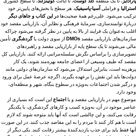
پارادایز
، تا یک منطقه
گلد کوست
، تا ایالت
کوئینزلند
، تا سطح کشوری
استرالیا
و فراملی
آسیا-پاسیفیک
. هر سطح با بخش‌های پایین‌تر خود
ترکیب می‌شود. علی‌رغم همۀ صحبت‌ها
در این کتاب و جاهای دیگر
دربارۀ توانمندسازی، سرمایۀ فرهنگی و نظایر آن، بازاریابی مقصد خود
اغلب به‌عنوان یک فرایند از بالا به پایین در نظر گرفته می‌شود چراکه
سازمان‌های بازاریابی مقصد
DMOs
از سوی دولت یا
گردشگری
تأمین
مالی می‌شوند تا یک سطح پایه از بازاریابی مقصد و راهبردهای
تصویرسازی را براساس نگرش سلسله‌مراتبی ارائه کنند. بازاریابی کل
مقصد که طیف وسیعی از اعضای جامعه بهره‌مند شوند، یک کار
پرهزینه است، بنابراین استدلال می‌شود که سازمان‌های دولتی مانند
دولت‌ها باید این نقش را برعهده بگیرند. اگرچه عرصۀ عمل برای ورود
و درگیر شدن اجتماعات به‌ویژه در سطوح بنگاه، شهر و منطقه‌ای،
وجود دارد.
موضوع مهم در بازاریابی مقصد و یا
اجتماع
این است که بسیاری از
عناصر موجود در آن، به‌ویژه کسب و کارهای گردشگری، با یکدیگر
رقابت می‌کنند، و این چالشی است که آنها باید متوجه شوند که لازم
است با هم کار کنند تا مردم را به این مقاصد جذب کنند. در این صورت
آنها فقط باید برای جذب بازدیدکنندۀ بیشتر رقابت کنند. یکی دیگر از