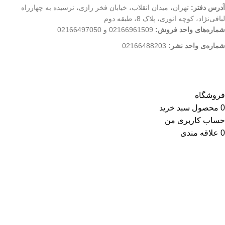
آدرس دفتر:
تهران، میدان انقلاب، خیابان فخر رازی، نرسیده به چهارراه
لبافی‌نژاد، کوچه انوری، پلاک 8، طبقه دوم
شماره‌های واحد فروش:
02166961509 و 02166497050
شماره‌‌ی واحد نشر:
02166488203
کلیه حقوق این وب سایت متعلق به انتشارات مهکامه می باشد.
فروشگاه
0
محصول
سبد خرید
حساب کاربری من
0
علاقه مندی