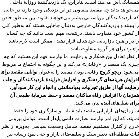
همسایگی‌اش می‌بیند است. بنابراین، یک بازدیدکنندۀ روزانۀ داخلی
می‌خواهد بداند چه مقصد متفاوتی در این نزدیکی وجود دارد، در حالی
که بازدیدکنندگان بین‌استانی بیشتر می‌خواهند تفاوت بین مناطق خاص
را ببینند و بازدیدکنندگان خارجی به‌دنبال جاهایی هستند که به‌طور کلی
از کشور خود متفاوت باشند. درنتیجه، مهم است بدانید که چه کسانی
را در راهبرد بازاریابی خود هدف قرار دهید - ممکن است لازم باشد
راهبرد برای هر گروه متفاوت باشد.
از نظر تعادل بین همکاری و رقابت، ما نیازمند فهم این هستیم که چه
چیزی یک مقصد را «رقابتی» می‌کند و این چگونه به اجتماع ما مربوط
می‌شود.
ریچو کروچ
رقابتی بودن مقصد را به‌عنوان
توانایی مقصد برای
افزایش هزینه‌های گردشگری و افزایش فزایندۀ بازدیدکنندگان و جلب
رضایت آنها از طریق تجربیات به‌یادماندنی و انجام این کار سودآور،
همزمان با افزایش رفاه ساکنان مقصد و حفظ سرمایۀ‌ طبیعی آن
برای نسل‌های آینده
بیان می‌کنند.
سازمان‌های بازاریابی مقصد باید شتاب و سازگاری خود را حفظ
نمایند، که این امر نیازمند نظارت دائمی پایدار است. عوامل بیرونی
خارج از کنترل مستقیم مقصد، شامل وضعیت سیاسی به‌ویژه از نظر
ثبات منطقه‌ای
، تغییر سبک و سلیقه‌های بازار و حتی نفوذ رسانه نیز