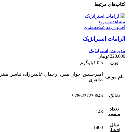
کتاب‌های مرتبط
مشاهده سریع
افزودن به علاقه‌مندی
الزامات استراتژیک
مدیریت
,
استراتژیک
220,000
تومان
وزن
0.5 کیلوگرم
امیرحسین اخوان مفرد, رحمان عابدین‌زاده نیاسر, میتر
نام مولف
طاهری
شابک
9786227239645
تعداد
143
صفحه
سال
1400
انتشار