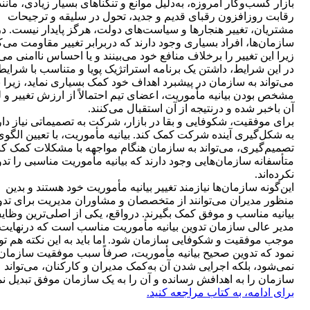
بازار کسب‌وکار امروزه، به‌دلیل موانع و تنگناهای بسیار زیادی، مانند
رقابت روزافزون رقبای قدیم و جدید، تحول در سلیقه و ترجیحات
مشتریان، تغییر هنجارها و سیاست‌های دولت، هرگز پایدار نیست. در
سازمان‌ها، افراد بسیاری وجود دارند که دربرابر تغییر مقاومت می‌ک
زیرا این تغییر را برخلاف منافع خود می‌بینند و یا احساس ناامنی می‌
در این شرایط، داشتن یک برنامه استراتژیک پویا و متناسب با شرایط
می‌تواند به سازمان در پیشبرد اهداف خود کمک بسیاری نماید، زیرا ب
مشخص بودن بیانیه مأموریت، اعضای تیم احتمالاً از ارزش تغییر و 
آن باخبر شده و درنتیجه از آن استقبال می‌کنند.
برای موفقیت، شکوفایی و بقا در بازار، شرکت به تصمیماتی نیاز دار
به شکل‌گیری آینده شرکت کمک کند. بیانیه مأموریت، با تعیین الگوی
تصمیم‌گیری، می‌تواند به سازمان هنگام مواجهه با مشکلات کمک کند
متأسفانه سازمان‌هایی وجود دارند که بیانیه مأموریت مناسبی را تد
نکرده‌اند.
این‌گونه سازمان‌ها نیازمند تغییر بیانیه مأموریت خود هستند و بدین
منظور مدیران می‌توانند از متخصصان و مشاوران مدیریت برای تدو
بیانیه مناسب و موفق کمک بگیرند. درواقع، یکی از اصلی‌ترین وظای
مدیر عالی سازمان تدوین بیانیه مأموریت مناسب است که درنهایت
موجب موفقیت و شکوفایی سازمان شود. اما باید به این نکته هم تو
نمود که تدوین صحیح بیانیه مأموریت، صرفاً سبب موفقیت سازمان
نمی‌شود، بلکه اجرایی شدن آن به‌کمک مدیران و کارکنان، می‌تواند
سازمان را به اهدافش رسانده و آن را به یک سازمان موفق تبدیل نما
برای ادامه،‌ به کتاب مراجعه کنید.