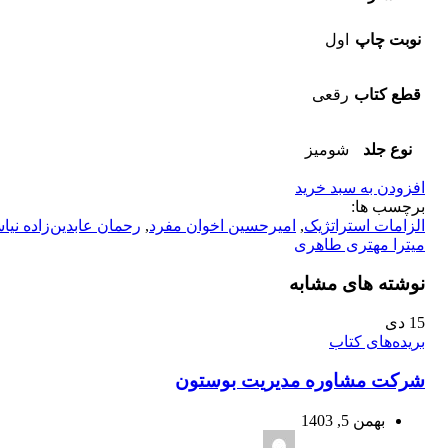
نوبت چاپ
اول
قطع کتاب
رقعی
نوع جلد
شومیز
افزودن به سبد خرید
برچسب ها:
الزامات استراتژیک
,
امیرحسین اخوان مفرد
,
رحمان عابدین‌زاده نیا
میترا مهتری طاهری
نوشته های مشابه
15
دی
بریده‌های کتاب
شرکت مشاوره مدیریت بوستون
بهمن 5, 1403