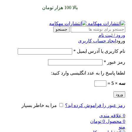
سفارشات خود را برای
بالا 100 هزار تومان
را با پیک رایگان تجربه
کنید
جستجو
ورود / ثبت نام
ورود
ایجاد حساب کاربری
نام کاربری یا آدرس ایمیل
*
رمز عبور
*
لطفا پاسخ را به عدد انگلیسی وارد کنید:
سه × 5 =
ورود
رمز عبور را فراموش کرده اید؟
مرا به خاطر بسپار
0
علاقه مندی
0
محصول
0
تومان
منو