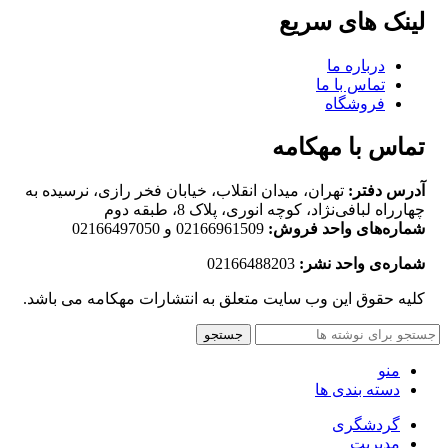
لینک های سریع
درباره ما
تماس با ما
فروشگاه
تماس با مهکامه
آدرس دفتر:
تهران، میدان انقلاب، خیابان فخر رازی، نرسیده به
چهارراه لبافی‌نژاد، کوچه انوری، پلاک 8، طبقه دوم
شماره‌های واحد فروش:
02166961509 و 02166497050
شماره‌‌ی واحد نشر:
02166488203
کلیه حقوق این وب سایت متعلق به انتشارات مهکامه می باشد.
جستجو
منو
دسته بندی ها
گردشگری
مدیریت