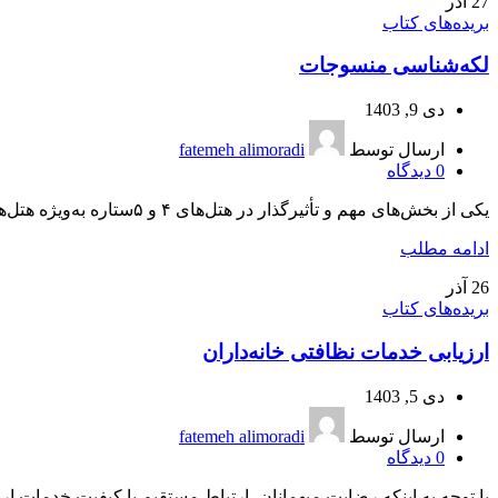
27
آذر
بریده‌های کتاب
لكه‌شناسی منسوجات
دی 9, 1403
ارسال توسط
fatemeh alimoradi
0
دیدگاه
یكی از بخش‌های مهم و تأثیرگذار در هتل‌های ۴ و ۵ستاره به‌ویژه هتل‌های با ظرفیت پذیرش مسافر زیاد، بخش لاندری...
ادامه مطلب
26
آذر
بریده‌های کتاب
ارزیابی خدمات نظافتی خانه‌داران
دی 5, 1403
ارسال توسط
fatemeh alimoradi
0
دیدگاه
با توجه به اینکه رضایت میهمانان، ارتباط مستقیم با کیفیت خدمات ار