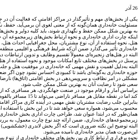
26
آذر
یكی از بخش‌های مهم و تأثیرگذار در مراكز اقامتی كه فعالیت آن‌ در
مسئولیت خانه‌داری همان‌گونه كه از معنی لغوی آن برمی‌‌آید، حفظ،
به بهترین شكل ممكن حفظ و نگهداری شوند، باید كلیه دوایر و بخش‌ه
اینكه چارت اداری خانه‌داری و نحوه ارتباط بخش‌های زیرمجموعه آن چ
هتل، نحوه استفاده از آن، نوع مشتریان، محل جغرافیایی احداث هتل
خانه‌داری تأثیر می‌‌گذارد ضمن آن‌كه شرایط فرهنگی و اقلیمی منطقه 
البته در هتل‌های زنجیره‌ای معمولاً تقسیم وظایف و تدوین ارتباطات د
پرسنل در بخش‌های مختلف تابع امكانات موجود و نحوه استفاده از ه
البته به‌دلیل اهمیت و نقش مهمی كه خانه‌داری در موفقیت هتل و ج
حوزه خانه‌داری به‌گونه‌ای باشد تا كمبودی احساس نشود چون اگر ضعف 
مشكلی در امر نظافت و سرویس‌دهی در بخش اقامتی (اتاق‌ها) نارضای
سعی شود تا رضایت آنان به بهترین شكل ممكن جلب شود.
كند اما در نقطه مقابل هر مسافر ناراضی می‌تواند تا 15 مسافر بالقوه را از گردونه مشتریان آن هتل یا دفتر مسافرتی خارج كند.
بنابراین جلب رضایت مشتریان نقش مهمی در آینده كاری مراكز اقامتی 
محسوب می‌شود، همواره سعی خواهد شد تا در این بخش با استفاده از
همان‌طور كه در ابتدا عنوان شد، طراحی چارت اداری بخش خانه‌داری 
زیرمجموعه‌های خانه‌داری، ضمن ارائه چند نوع چارت معمول، به بررس
البته توضیح این نكته ضروری است كه اگر بخش لاندری (خشكشویی) در چ
این‌صورت همان مدیر خانه‌داری نامیده می‌شود.
نحوه برقراری ارتباط كاری بین بخش‌های مختلف خانه‌داری از تنوع بسیار 