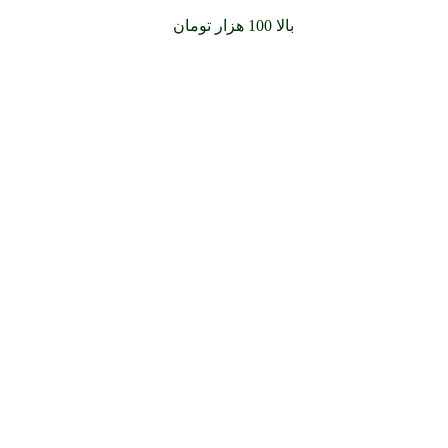
سفارشات خود را برای
بالا 100 هزار تومان
را با پیک رایگان تجربه کنید