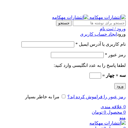
جستجو
ورود / ثبت نام
ورود
ایجاد حساب کاربری
نام کاربری یا آدرس ایمیل
*
رمز عبور
*
لطفا پاسخ را به عدد انگلیسی وارد کنید:
سه × چهار =
ورود
رمز عبور را فراموش کرده اید؟
مرا به خاطر بسپار
0
علاقه مندی
0
محصول
0
تومان
منو