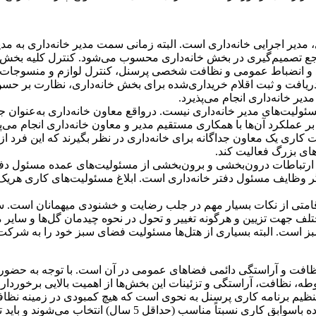
مدیر اجرایی خانه‌داری است. البته زمانی سمت مدیر خانه‌داری به مدیر
رجع تصمیم‌گیری در بخش خانه‌داری محسوب می‌شود. كنترل كلیه بخش‌
 انضباط عمومی و نظافت شخصی پرسنل، كنترل لوازم و منسوجات موردن
یافت و ثبت اقلام خریداری‌شده برای بخش خانه‌داری، نظارت بر حسن ا
ر خانه‌داری انجام می‌پذیرد.
سئولیت‌های مدیر خانه‌داری نیست. درواقع معاون خانه‌داری به‌عنوا
رت بر عملكرد آن‌ها با همكاری مستقیم مدیر و معاون خانه‌داری انجام
كاری یک معاون جداگانه برای خانه‌داری در نظر بگیرند كه این فرد از 
های بزرگ‌ فعالیت كند.
 ارتباطات درون‌بخشی و برون‌بخشی از مسئولیت‌های عمده مسئول دفتر خ
دیگر وظایف مسئول دفتر خانه‌داری است. ابلاغ مسئولیت‌های كاری هریک
قامتی از نكات بسیار مهم در جلب رضایت و خشنودی میهمانان است.
جهت تزیین و هرگونه تغییر و تحول در نحوه چیدمان گل‌ها و سایر مو
ت. البته بسیاری از هتل‌ها مسئولیت فضای سبز خود را به شركت‌های
نظافت و آراستگی دائمی فضاهای عمومی در آن است. با توجه به حضو
ه، نظافت، آراستگی و تزئینات این بخش‌ها از اهمیت بالایی برخوردار
م برنامه كاری پرسنل به نحوی است كه هیچ كمبودی در زمینه نظا
سرپرستان طبقات معمولاً از بین افراد تحصیل‌كرده باسواب