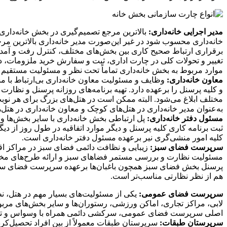
مدیر اجرایی خانه‌داری:
بالاترین مرجع تصمیم‌گیری در بخش خانه‌داری، 
خانه‌داری محسوب شود در غیر این‌صورت مدیر خانه‌داری بالاترین م
برقراری ارتباط صحیح كاری بین بخش‌های مختلف، كنترل رفت و آمد و
تغییر و تحولات كلی در چارت اداری، ثبت و سفارش خرید ملزومات، در
موارد مربوط به بخش خانه‌داری تماماً تحت نظر و مسئولیت مستقیم مدی
معاون خانه‌داری:
وظایف و مسئولیت معاون خانه‌داری بی‌‌ارتباط با م
و كلیه پرسنل را برعهده دارد. تهیه برنامه‌های روزانه پرسنل و نظا
مختلف ابلاغ می‌شود. البته ممكن است در هتل‌های بزرگ برای هر نوبت 
به‌عنوان مدیر خانه‌داری در هتل‌های كوچک و معاون خانه‌داری در هتل‌
مسئول دفتر خانه‌داری:
پل ارتباطی بخش خانه‌داری با سایر بخش‌ها و
ثبت برنامه كاری كلیه پرسنل و دیگر موارد اتفاقیه در طول روز از 
كلیه امور منشی‌گری نیر برعهده مسئول دفتر خانه‌داری است.
سرپرست فضای سبز:
زیبایی و نظافت دائمی فضای سبز در مراكز ا
مسئولیت نظارت و بررسی مستمر فضاهای سبز و ارائه طرح‌های مختلف 
پرسنل بخش فضای سبز همچون باغبان‌ها برعهده سرپرست فضای سبز اس
هم از نظر نظارتی مناسب‌تر است.
سرپرست فضای عمومی:
یكی از مسئولیت‌های بسیار مهم در هتل، 
لابی، مراكز تجاری، اماكن ورزشی، رستوران‌ها و سایر بخش‌های مربوط
اصلی سرپرست فضای عمومی، سركشی دائمی همراه با وسواس و تنظی
سرپرستان طبقات: