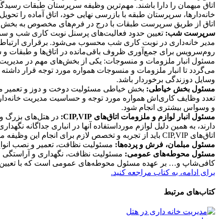
اتاق میهمان را دارا باشند. مهم‌ترین وظیفه سرپرستان طبقات رسید
خانه‌دارها، سرپرستان طبقه با بازرسی نهایی خود، اتاق آماده را تحو
اتاق از طریق سرپرست طبقات با درج در فرم‌های مخصوص به بخش فنی 
سرپرست شب:
تعیین حدود فعالیت‌های پرسنل نوبت كاری شب و سر
مدیر خانه‌داری در نوبت كاری شب محسوب می‌شود. برقراری ارتباط 
روم‌سرویس برای جمع‌آوری ظروف باقی‌مانده در اتاق‌ها و طبقات و
مسئول انبار ملزومات و منسوجات: یكی از بخش‌های مهم در مدیریت خ
می‌گردد تا انبار ملزومات و منسوجات همواره مورد توجه قرار داشته
وسایل دوزندگی برخوردار باشد.
مسئول بخش خیاطی:
بخش خیاطی مسئولیت دوخت و دوز و تعمیر ملحفه
تعدد وظایف كاری‌اش همواره مورد توجه و حساسیت مدیریت خانه‌داری 
و وسواس بیشتری انجام شود.
مسئول انبار لوازم و ملزومات اتاق‌های CIP,VIP:
دارند، به همین دلیل لوازم مورداستفاده آنها در انباری جداگانه نگهد
اتاق‌های CIP,VIP باید از تجربه و تخصص لازم برای انجام این وظیفه مهم برخوردار باشد.
مسئول مبلمان، فرش و پرده‌ها:
مسئولیت نظافت،‌ تعمیر و نصب انوا
مسئول محوطه‌های عمومی:
مسئولیت نظافت، نگهداری و آراستگی فض
كافی‌شاپ و… بر عهده مسئول محوطه‌های عمومی است كه با تعیین و
برای ادامه، به کتاب مراجعه کنید.
کتاب‌های مرتبط