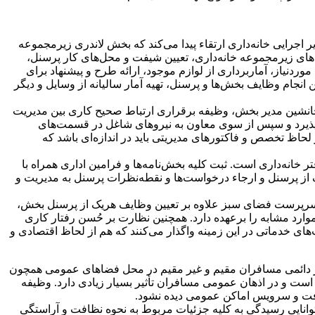
 اجرایی خانه‌داری ارتقاء پیدا می‌كند كه بخش لاندری زیرمجموعه
های زیرمجموعه خانه‌داری، تعیین شیفت و محل‌های كار پرسنل،
یاز، آماربرداری از لوازم موجود، ارائه طرح و پیشنهاد برای
نجام وظایف بخش‌ها و پرسنل، تهیه آمار سالیانه از وسایل و دیگر
ن جانشین مدیر بخش، وظیفه برقراری ارتباط صحیح كاری بین مدیریت
 می‌پذیرد و سپس از سوی معاون به نیروهای شاغل در قسمت‌های
لحاظ تخصص و فاكتورهای مدیریتی باید در اندازه‌ای باشد كه
انه‌داری است. ثبت كلیه بخش‌نامه‌ها و فرامین اداری همراه با
 از پرسنل و ارجاء درخواست‌ها و نقطه‌نظرات پرسنل به مدیریت و
 سرپرست فضای سبز علاوه بر تعیین وظایف هریک از پرسنل بخش،
ارد مشابه را برعهده دارد. همچنین نظارت بر حُسن رفتار كاری
 خدماتی در این زمینه واگذار می‌كنند كه هم از لحاظ اقتصادی و
ر دائمی مسافران مقیم و غیر مقیم در محل فضاهای عمومی همچون
 است و در اذهان عمومی مسافران تأثیر بسیار زیادی دارد. وظیفه
فت و سرویس اماكن عمومی دیده نشود.
ق كاری نسبتاً مناسب (حداقل 5 سال) انتخاب می‌شوند و باید توانایی رسیدگی به كلیه جزئیات مربوط به نحوه نظافت و آراستگی