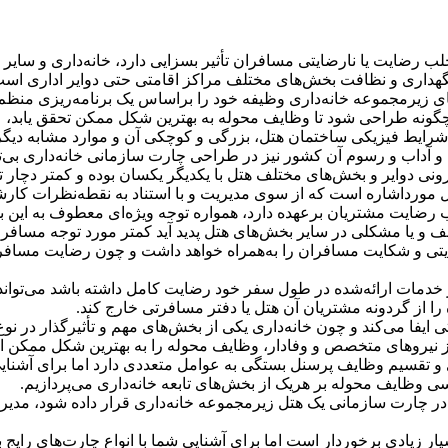
 جلب رضایت یا نارضایتی مسافران تأثیر بسزایی دارد، خانه‌داری و سا
 نگهداری و نظافت بخش‌های مختلف مراكز اقامتی حتی دوایر اداری است
ای زیرمجموعه خانه‌داری وظیفه خود را براساس یک برنامه‌ریزی منظم 
گونه طراحی شود تا وظایف محوله به بهترین شكل ممكن تحقق یابد، عوام
، شرایط فیزیكی ساختمان هتل، بزرگی و كوچكی آن و موارد مشابه دی
و آداب و رسوم آن كشور نیز در طراحی چارت سازمانی خانه‌داری بی‌تأث
رونی دوایر و بخش‌های مختلف هتل با یكدیگر یكسان بوده و كمتر دچار تغ
تل مورداشاره است كه از سوی مدیریت و با استناد به نقطه‌نظرات كار
لب رضایت مشتریان برعهده دارد، همواره توجه ویژه‌ای معطوف به این
و یا مشكلی در سایر بخش‌های هتل پدید آید كمتر مورد توجه مسافران و
تی و شكایت مسافران را به‌همراه خواهد داشت و چون رضایت مسافران
ایفا می‌كند و چون خانه‌داری یكی از بخش‌های مهم و تأثیرگذار در نو
 نیروهای متخصص و وفادار، وظایف محوله را به بهترین شكل ممكن انج
و تقسیم وظایف پرسنل بستگی به عوامل متعددی دارد اما برای آشنایی
ی وظایف محوله بر هریک از بخش‌های تابعه خانه‌داری می‌پردازیم.
ارت سازمانی یک هتل زیرمجموعه خانه‌داری قرار داده شود، مدیر خانه‌د
زیادی برخوردار است اما برای آشنایی شما با انواع چارت‌های رایج به ذك