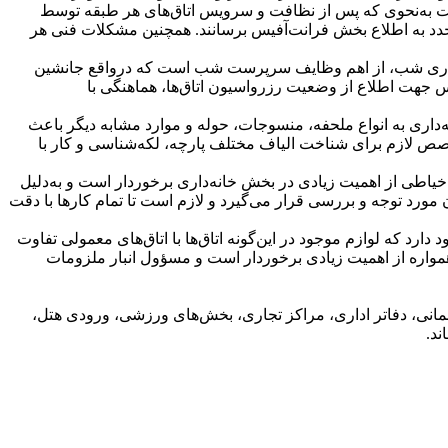
است به‌نحوی كه پس از نظافت و سرویس اتاق‌های هر طبقه توسط
 مجدد به اطلاع بخش فرانت‌آفیس برسانند. همچنین مشكلات فنی هر
ت كاری شب، از اهم وظایف سرپرست شب است كه درواقع جانشین
 جهت اطلاع از وضعیت رزرواسیون اتاق‌ها، هماهنگی با
داری به انواع ملحفه، منسوجات، حوله و موارد مشابه دیگر باعث
خصص لازم برای شناخت الیاف مختلف پارچه، لكه‌شناسی و كار با
یاطی از اهمیت زیادی در بخش خانه‌داری برخوردار است و به‌دلیل
ورد توجه و بررسی قرار می‌گیرد و لازم است تا تمام كارها با دقت
 بزرگ و صاحب نام معمولاً اتاق‌های ویژه‌ای برای میهمانان خاص (CIP,VIP) وجود دارد كه لوازم موجود در این‌گونه اتاق‌ها با اتاق‌های معمولی تفاوت
ها همواره از اهمیت زیادی برخوردار است و مسؤول انبار ملزومات
انی، دفاتر اداری، مراكز تجاری، بخش‌های ورزشی، ورودی هتل،
د.