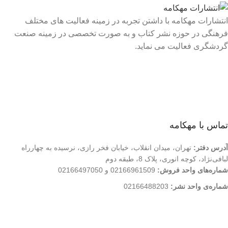
انتشارات مهکامه با داشتن تجربه در زمینه فعالیت های مختلف
فرهنگی در حوزه نشر کتاب و به صورت تخصصی در زمینه صنعت
گردشگری فعالیت می نماید.
لینک های سریع
درباره ما
تماس با ما
فروشگاه
تماس با مهکامه
آدرس دفتر:
تهران، میدان انقلاب، خیابان فخر رازی، نرسیده به چهارراه
لبافی‌نژاد، کوچه انوری، پلاک 8، طبقه دوم
شماره‌های واحد فروش:
02166961509 و 02166497050
شماره‌‌ی واحد نشر:
02166488203
کلیه حقوق این وب سایت متعلق به انتشارات مهکامه می باشد.