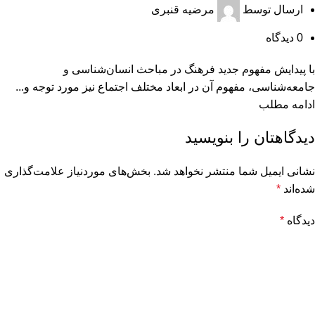
ارسال توسط
مرضیه قنبری
0
دیدگاه
ﺑﺎ ﭘﯿﺪاﯾﺶ ﻣﻔﻬﻮم ﺟﺪﯾﺪ ﻓﺮﻫﻨﮓ در مباحث اﻧﺴﺎن‌شناسی و
ﺟﺎﻣﻌﻪﺷﻨﺎسی، مفهوم آن در ابعاد مختلف اجتماع نیز مورد توجه و...
ادامه مطلب
دیدگاهتان را بنویسید
نشانی ایمیل شما منتشر نخواهد شد.
بخش‌های موردنیاز علامت‌گذاری
شده‌اند
*
دیدگاه
*