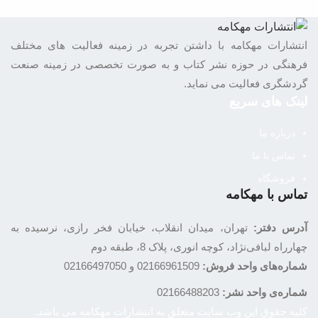
انتشارات مهکامه با داشتن تجربه در زمینه فعالیت های مختلف
فرهنگی در حوزه نشر کتاب و به صورت تخصصی در زمینه صنعت
گردشگری فعالیت می نماید.
لینک های سریع
درباره ما
تماس با ما
فروشگاه
تماس با مهکامه
آدرس دفتر:
تهران، میدان انقلاب، خیابان فخر رازی، نرسیده به
چهارراه لبافی‌نژاد، کوچه انوری، پلاک 8، طبقه دوم
شماره‌های واحد فروش:
02166961509 و 02166497050
شماره‌‌ی واحد نشر:
02166488203
کلیه حقوق این وب سایت متعلق به انتشارات مهکامه می باشد.