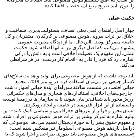
را بدون تأیید صریح منبع آن، حفظ یا افشا کند».
حکمت عملی
چهار اصل راهنمای قبلی یعنی انصاف، مسئولیت‌پذیری، شفافیت و
اخلاق، بر اثرات بیرونی هوش مصنوعی بر کارکنان، مشتریان و کل
جامعه متمرکز بودند. بااین‌حال، ما از دیدگاه مدیریت عمومی
پیشنهاد می‌کنیم که اصل دیگری نیز به آنها اضافه شود: حکمت
عملی. این مفهوم یک فضیلت اخلاقی است و به دانش یا درکی
اشاره دارد که فرد را قادر به «انجام کار درست» در هر شرایطی
می‌کند.
باید توجه داشت که از هوش مصنوعی برای تولید و هدایت سلاح‌های
کشتار جمعی نیز می‌توان استفاده کرد. در نوامبر 2018، مجمع
جهانی اقتصاد در نشست سالانهٔ شوراهای آیندهٔ جهانی اظهار داشت:
«چارچوب‌های اخلاقی، استانداردهای هنجاری و مدل‌های حکمرانی
ارزش‌محور باید شفاف‌تر بیان شوند، تا به سازمان‌ها درزمینهٔ توسعه
و استفاده از این ابزار قدرتمند در جامعه و اتخاذ رویکردی
انسان‌محور و فراتر از مرزهای جغرافیایی و سیاسی کمک کنند». این
بیانیه اشاره به تمرکز بیشتر بر اثرات هوش مصنوعی بر افراد داشته
و مفهوم حقوق بشر را به حوزهٔ دیجیتال تعمیم می‌دهد. موضوعی که
دراصل یازدهم هوش مصنوعی آسیلومار نیز منعکس شده است:
«سیستم‌های هوش مصنوعی باید طوری طراحی و اجرا شوند که با