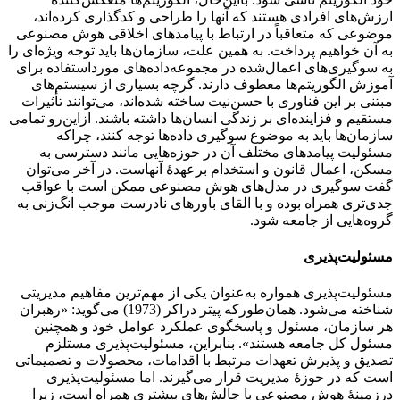
ارزش‌های افرادی هستند که آنها را طراحی و کدگذاری کرده‌اند،
موضوعی که متعاقباً در ارتباط با پیامدهای اخلاقی هوش مصنوعی
به آن خواهیم پرداخت. به همین علت، سازمان‌ها باید توجه ویژه‌ای را
به سوگیری‌های اعمال‌شده در مجموعه‌داده‌های مورداستفاده برای
آموزش الگوریتم‌ها معطوف دارند. گرچه بسیاری از سیستم‌های
مبتنی بر این فناوری با حسن‌نیت ساخته شده‌اند، می‌توانند تأثیرات
مستقیم و فزاینده‌ای بر زندگی انسان‌ها داشته باشند. ازاین‌رو تمامی
سازمان‌ها باید به موضوع سوگیری داده‌ها توجه کنند، چراکه
مسئولیت پیامدهای مختلف آن در حوزه‌هایی مانند دسترسی به
مسکن، اعمال قانون و استخدام برعهدهٔ آنهاست. در آخر می‌توان
گفت سوگیری در مدل‌های هوش مصنوعی ممکن است با عواقب
جدی‌تری همراه بوده و با القای باورهای نادرست موجب انگ‌زنی به
گروه‌هایی از جامعه شود.
مسئولیت‌پذیری
مسئولیت‌پذیری همواره به‌عنوان یکی از مهم‌ترین مفاهیم مدیریتی
شناخته می‌شود. همان‌طورکه پیتر دراکر (1973) می‌گوید: «رهبران
هر سازمان، مسئول و پاسخگوی عملکرد عوامل خود و همچنین
مسئول کل جامعه هستند». بنابراین، مسئولیت‌پذیری مستلزم
تصدیق و پذیرش تعهدات مرتبط با اقدامات، محصولات و تصمیماتی
است که در حوزهٔ مدیریت قرار می‌گیرند. اما مسئولیت‌پذیری
درزمینهٔ هوش مصنوعی با چالش‌های بیشتری همراه است، زیرا