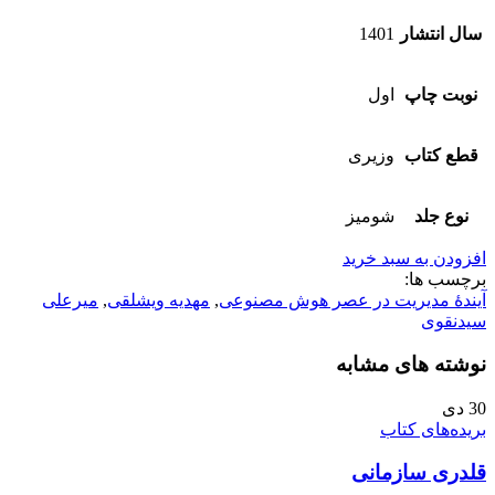
سال انتشار
1401
نوبت چاپ
اول
قطع کتاب
وزیری
نوع جلد
شومیز
افزودن به سبد خرید
برچسب ها:
آیندۀ مدیریت در عصر هوش مصنوعی
,
مهدیه ویشلقی
,
میرعلی
سیدنقوی
نوشته های مشابه
30
دی
بریده‌های کتاب
قلدری سازمانی