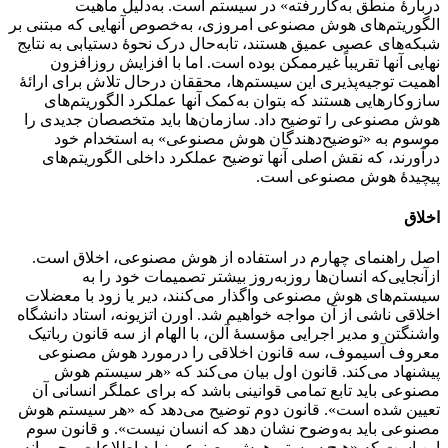
دربارهٔ منطق به‌کاررفته» در سیستم است. به‌دلیل ماهیت
الگوریتم‌های هوش مصنوعی امروزی، به‌خصوص آنهایی که مبتنی بر
شبکه‌های عصبی عمیق هستند، تابه‌حال درک نحوهٔ دستیابی به نتایج
نهایی آنها تقریباً غیرممکن بوده است. اما با افزایش روزافزون
اهمیت توجیه‌پذیری این سیستم‌ها، محققان درحال تلاش برای ارائهٔ
سازوکارهایی هستند که بتوان به‌کمک آنها عملکرد الگوریتم‌های
هوش مصنوعی را توضیح داد. سازمان‌ها باید متخصصان جدیدی را
موسوم به «توضیح‌دهندگان هوش مصنوعی» به استخدام خود
درآورند، که نقش اصلی آنها توضیح عملکرد داخلی الگوریتم‌های
پیچیدهٔ هوش مصنوعی است.
اخلاق
اصل راهنمای چهارم در استفاده از هوش مصنوعی، اخلاق است.
ازآنجایی‌که انسان‌ها روزبه‌روز بیشتر تصمیمات خود را به
سیستم‌های هوش مصنوعی واگذار می‌کنند، دیر یا زود با معضلات
اخلاقی ناشی از آن مواجه خواهیم شد. اورن اتزیونه، استاد دانشگاه
واشنگتن و مدیر اجرایی مؤسسهٔ آلن، با الهام از سه قانون رباتیک
معروف آسیموف، سه قانون اخلاقی را درمورد هوش مصنوعی
پیشنهاد می‌کند. قانون اول بیان می‌کند که «هر سیستم هوش
مصنوعی باید تابع تمامی قوانینی باشد که برای عملگر انسانی آن
تعیین شده است». قانون دوم توضیح می‌دهد که «هر سیستم هوش
مصنوعی باید به‌وضوح نشان دهد که انسان نیست». و قانون سوم
این است که «هیچ سیستم هوش مصنوعی نباید اطلاعات محرمانه‌