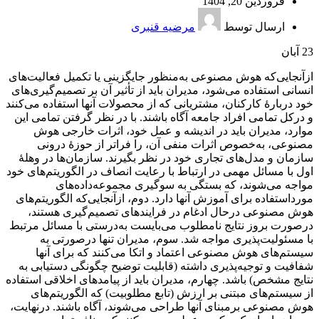
فروردین 20, 1404
ارسال توسط
مرضیه قنبری
23
آبان
ازآنجایی‌که هوش مصنوعی به‌منظور جایگزینی یا تکمیل فعالیت‌های
انسانی استفاده می‌شود، مدیران باید از تأثیر آن بر تصمیم‌گیری‌های
خود دربارهٔ کارکنان، مشتریانی که از محصولات آنها استفاده می‌کنند
و درکل تمامی افراد جامعه آگاه باشند. با در نظر گرفتن تمامی این
موارد، مدیران باید در اندیشه و عمل خود، اثرات خارجی هوش
مصنوعی، به‌خصوص اثرات منفی آن، را فراتر از حوزهٔ درونی
سازمان و مدل‌های تجاری خود در نظر بگیرند. سازمان‌ها در وهلهٔ
اول با مسائل مهمی در ارتباط با رعایت انصاف در الگوریتم‌های خود
مواجه می‌شوند، که بستگی به سوگیری مجموعه‌داده‌های
مورداستفاده برای آموزش آنها دارد. دوم، ازآنجایی‌که الگوریتم‌های
هوش مصنوعی درحال ادغام در فرایندهای تصمیم‌گیری هستند،
درصورت بروز نتایج نامطلوب می‌بایست به‌درستی با مسائل مرتبط
با مسئولیت‌پذیری مواجه شد. سوم، مدیران تنها درصورتی به
سیستم‌های هوش مصنوعی اعتماد و اتکا می‌کنند که برای آنها
شفافیت و توجیه‌پذیری داشته (قابلیت توضیح چگونگی دستیابی به
نتایج مشخص) باشد. چهارم، مدیران باید از پیامدهای اخلاقی استفاده
از سیستم‌های مبتنی بر ارزش (تابع مطلوبیت) که الگوریتم‌های
هوش مصنوعی برمبنای آنها طراحی می‌شوند، آگاه باشند. درنهایت،