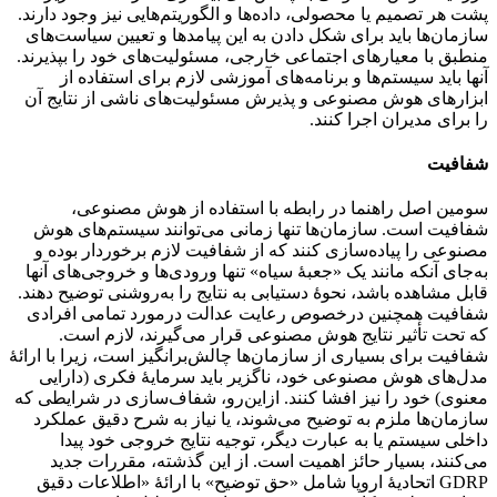
پشت هر تصمیم یا محصولی، داده‌ها و الگوریتم‌هایی نیز وجود دارند.
سازمان‌ها باید برای شکل دادن به این پیامدها و تعیین سیاست‌های
منطبق با معیارهای اجتماعی خارجی، مسئولیت‌های خود را بپذیرند.
آنها باید سیستم‌ها و برنامه‌های آموزشی لازم برای استفاده از
ابزارهای هوش مصنوعی و پذیرش مسئولیت‌های ناشی از نتایج آن
را برای مدیران اجرا کنند.
شفافیت
سومین اصل راهنما در رابطه با استفاده از هوش مصنوعی،
شفافیت است. سازمان‌ها تنها زمانی می‌توانند سیستم‌های هوش
مصنوعی را پیاده‌سازی کنند که از شفافیت لازم برخوردار بوده و
به‌جای آنکه مانند یک «جعبهٔ سیاه» تنها ورودی‌ها و خروجی‌های آنها
قابل مشاهده باشد، نحوهٔ دستیابی به نتایج را به‌روشنی توضیح دهند.
شفافیت همچنین درخصوص رعایت عدالت درمورد تمامی افرادی
که تحت تأثیر نتایج هوش مصنوعی قرار می‌گیرند، لازم است.
شفافیت برای بسیاری از سازمان‌ها چالش‌برانگیز است، زیرا با ارائهٔ
مدل‌های هوش مصنوعی خود، ناگزیر باید سرمایهٔ فکری (دارایی
معنوی) خود را نیز افشا کنند. ازاین‌رو، شفاف‌سازی در شرایطی که
سازمان‌ها ملزم به توضیح می‌شوند، یا نیاز به شرح دقیق عملکرد
داخلی سیستم‌ یا به عبارت دیگر، توجیه نتایج خروجی خود پیدا
می‌کنند، بسیار حائز اهمیت است. از این گذشته، مقررات جدید
GDRP اتحادیهٔ اروپا شامل «حق توضیح» با ارائهٔ «اطلاعات دقیق