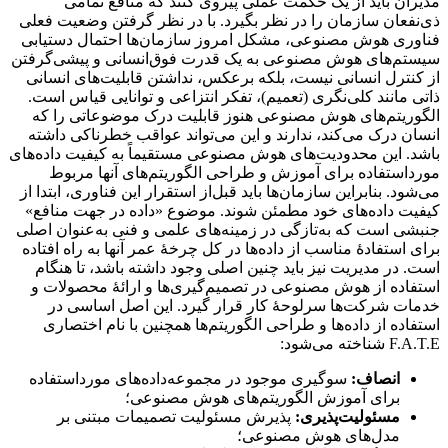
مدیران باید از یک حکمت عملی پیروی کنند که منافع تمامی
ذی‌نفعان سازمان را در نظر بگیرد. با در نظر گرفتن وضعیت فعلی
فناوری هوش مصنوعی، مشکل امروز سازمان‌ها احتمال دستیابی
سیستم‌های هوش مصنوعی به یک قدرت فوق‌انسانی و پیشی‌گرفتن
از کنترل انسانی نیست، بلکه برعکس، نداشتن قابلیت‌های انسانی
ذاتی مانند کلی‌نگری (تعمیم)، تفکر انتزاعی و توانایی قیاس است.
الگوریتم‌های هوش مصنوعی هنوز قابلیت درک موضوعاتی را که
انسان درک می‌کند، ندارند و این می‌تواند عواقب خطرناکی داشته
باشد. این محدودیت‌های هوش مصنوعی مستقیماً به کیفیت داده‌های
مورداستفاده برای آموزش و طراحی الگوریتم‌های آنها مربوط
می‌شود. بنابراین سازمان‌ها باید قبل‌از استقرار این فناوری، ابتدا از
کیفیت داده‌های خود مطمئن شوند. موضوع «داده در جهت منافع»
جنبشی است که به‌تازگی در زمینه‌ها‌ی علمی و فنی به‌عنوان اصلی
برای استفادهٔ مناسب از داده‌ها در کل چرخهٔ عمر آنها به راه افتاده
است. در مدیریت نیز باید چنین اصلی وجود داشته باشد، تا هنگام
استفاده از هوش مصنوعی در تصمیم‌گیری‌ها و ارائهٔ محصولات و
خدمات شرکت‌ها سرلوحهٔ کار قرار گیرد. این اصل اساسی در
استفاده از داده‌ها و طراحی الگوریتم‌ها همچنین با نام اختصاری
F.A.T.E شناخته می‌شود:
انصاف:
سوگیری موجود در مجموعه‌داده‌های مورداستفاده
برای آموزش الگوریتم‌های هوش مصنوعی؛
مسئولیت‌پذیری:
پذیرش مسئولیت تصمیمات مبتنی بر
مدل‌های هوش مصنوعی؛