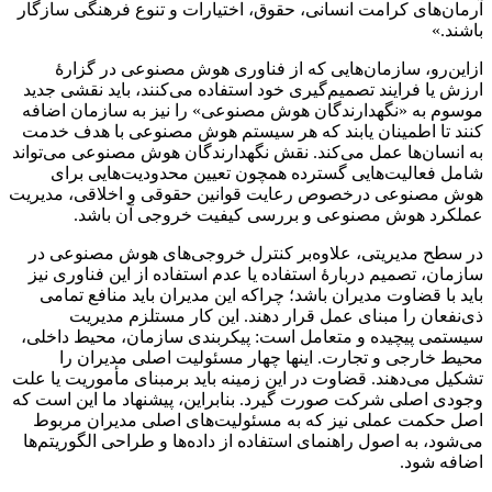
آرمان‌های کرامت انسانی، حقوق، اختیارات و تنوع فرهنگی سازگار
باشند.»
ازاین‌رو، سازمان‌هایی که از فناوری هوش مصنوعی در گزارهٔ
ارزش یا فرایند تصمیم‌گیری خود استفاده می‌کنند، باید نقشی جدید
موسوم به «نگهدارندگان هوش مصنوعی» را نیز به سازمان اضافه
کنند تا اطمینان یابند که هر سیستم هوش مصنوعی با هدف خدمت
به انسان‌ها عمل می‌کند. نقش نگهدارندگان هوش مصنوعی می‌تواند
شامل فعالیت‌هایی گسترده‌ همچون تعیین محدودیت‌هایی برای
هوش مصنوعی درخصوص رعایت قوانین حقوقی و اخلاقی، مدیریت
عملکرد هوش مصنوعی و بررسی کیفیت خروجی آن باشد.
در سطح مدیریتی، علاوه‌بر کنترل خروجی‌های هوش مصنوعی در
سازمان، تصمیم دربارهٔ استفاده یا عدم استفاده از این فناوری نیز
باید با قضاوت مدیران باشد؛ چراکه این مدیران باید منافع تمامی
ذی‌نفعان را مبنای عمل قرار دهند. این کار مستلزم مدیریت
سیستمی پیچیده و متعامل است: پیکربندی سازمان، محیط داخلی،
محیط خارجی و تجارت. اینها چهار مسئولیت اصلی مدیران را
تشکیل می‌دهند. قضاوت در این زمینه باید برمبنای مأموریت یا علت
وجودی اصلی شرکت صورت گیرد. بنابراین، پیشنهاد ما این است که
اصل حکمت عملی نیز که به مسئولیت‌های اصلی مدیران مربوط
می‌شود، به اصول راهنمای استفاده از داده‌ها و طراحی الگوریتم‌ها
اضافه شود.