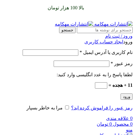
سفارشات خود را برای
بالا 100 هزار تومان
را با پیک رایگان تجربه
کنید
جستجو
ورود / ثبت نام
ورود
ایجاد حساب کاربری
نام کاربری یا آدرس ایمیل
*
رمز عبور
*
لطفا پاسخ را به عدد انگلیسی وارد کنید:
11 + هجده =
ورود
رمز عبور را فراموش کرده اید؟
مرا به خاطر بسپار
0
علاقه مندی
0
محصول
0
تومان
منو