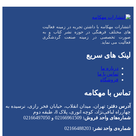
انتشارات مهکامه با داشتن تجربه در زمینه فعالیت
های مختلف فرهنگی در حوزه نشر کتاب و به
صورت تخصصی در زمینه صنعت گردشگری
فعالیت می نماید.
لینک های سریع
درباره ما
تماس با ما
فروشگاه
تماس با مهکامه
آدرس دفتر:
تهران، میدان انقلاب، خیابان فخر رازی، نرسیده به
چهارراه لبافی‌نژاد، کوچه انوری، پلاک 8، طبقه دوم
شماره‌های واحد فروش:
02166961509 و 02166497050
شماره‌‌ی واحد نشر:
02166488203