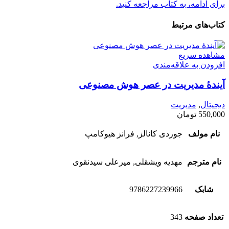
برای ادامه، به کتاب مراجعه کنید.
کتاب‌های مرتبط
مشاهده سریع
افزودن به علاقه‌مندی
آیندۀ مدیريت در عصر هوش مصنوعی
دیجیتال
,
مدیریت
550,000
تومان
نام مولف
جوردی کانالز, فرانز هیوکامپ
نام مترجم
مهدیه ویشقلی, میرعلی سیدنقوی
شابک
9786227239966
تعداد صفحه
343