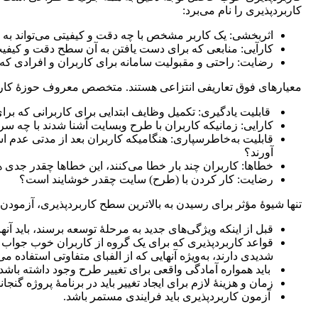
کاربردپذیری را نام می‌برد:
اثربخشی: یک کاربر مشخص با چه دقت و کیفیتی می‌تواند به 
کارآیی: منابعی که برای دست یافتن به آن سطح دقت و کی
رضایت: راحتی و مقبولیت سامانه برای کاربران و افرادی که ت
معیارهای فوق تعاریفی انتزاعی هستند. متخصص معروف حوزۀ کاربرد
قابلیت یادگیری: تکمیل وظایف ابتدایی برای کاربرانی که بر
کارایی: زمانیکه کاربران با طرح وبسایت آشنا شدند با چه س
قابلیت به‌خاطرسپاری: هنگامیکه کاربران بعد از مدتی عدم اس
آورند؟
خطاها: کاربران چند بار خطا می‌کنند، این خطاها چقدر جدی 
رضایت: کار کردن با (طرح) سایت چقدر خوشایند است؟
تنها شیوۀ مؤثر برای رسیدن به بالاترین سطح کاربردپذیری، آزمودن
قبل از اینکه ویژگی‌های جدید به مرحلۀ توسعه برسند، باید آنها
قواعد کاربردپذیری که برای یک گروه از کاربران خوب جواب
شدیدی دارند، به‌ویژه آنهایی که از الفبای متفاوتی استفاده می
باید همواره آمادگی واقعی برای تغییر طرح وجود داشته باشد.
زمان و هزینۀ لازم برای ایجاد تغییر باید در برنامۀ پروژه گنجان
آزمون کاربردپذیری باید فرایندی مستمر باشد.