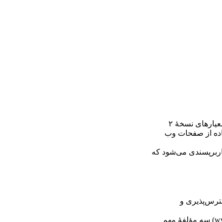
توضیح دادیم که چرا دسترسی، اساس کیفیت وب‌سایت است و دسترسی مستلزم چیست و چگونه می‌توان آن را تحقق بخشید. تبعیت از معیارهای نسخۀ ۲
اده از صفحات وب
اربرپسندی می‌شود که
ترس‌پذیری و
کاربردپذیری خوب حاصل توجه دقیق به همۀ جزئیات طراحی است که در این فصل به آنها اشاره می‌کنیم. استاندارد ایزو ۹۲۴۱ (www.iso.org) سه مؤلفۀ مهم