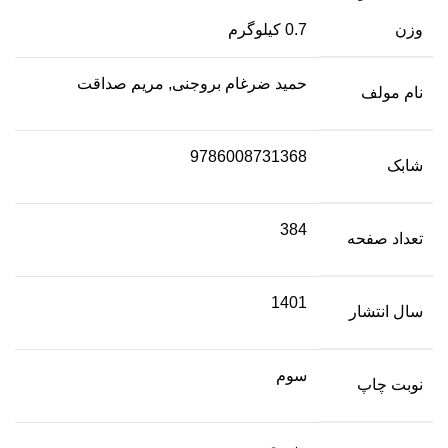
وزن
0.7 کیلوگرم
حمید ضرغام بروجنی, مریم صداقت
نام مولف
9786008731368
شابک
384
تعداد صفحه
1401
سال انتشار
سوم
نوبت چاپ