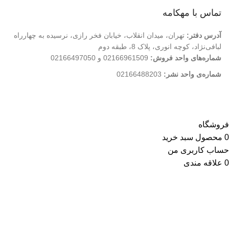
فروشگاه
تماس با مهکامه
آدرس دفتر:
تهران، میدان انقلاب، خیابان فخر رازی، نرسیده به چهارراه
لبافی‌نژاد، کوچه انوری، پلاک 8، طبقه دوم
شماره‌های واحد فروش:
02166961509 و 02166497050
شماره‌‌ی واحد نشر:
02166488203
کلیه حقوق این وب سایت متعلق به انتشارات مهکامه می باشد.
فروشگاه
0
محصول
سبد خرید
حساب کاربری من
0
علاقه مندی