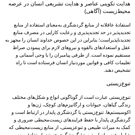
هدایت تکوینی عناصر و هدایت تشریعی انسان در عرصه
محیط‌زیست (آگاهی)
استفادۀ عاقلانه از منابع گردشگری به‌معنای استفاده از منابع
تجدیدپذیر در حد تجدیدپذیری و رعایت کارایی در مصرف منابع
تجدیدناپذیراست؛ بنابراین در این خصوص خداوند انسان را مجهز به
عقل و استعدادهای بالقوه و نیروهای لازم برای پیمودن صراط
مستقیم نموده است. از طرفی پیامبران را با وحی آسمانی و
تعلیمات کافی و قوانین موردنیاز انسان فرستاده است تا راه
تشخیص دهند.
تنوع‌‏زیستی
تنوع‌‏زیستی عبارت است از گوناگونی انواع و شکل‌های مختلف
زندگی گیاهان، حیوانات و ارگانیزم‌های کوچک، ژن‌ها و
اکوسیستم‌ها. تنوع‌‏زیستی با گردشگری پایدار در ارتباط است و
گردشگری پایدار با حفظ فرایندهای زیست‌محیطی ضروری و
کمک به میراث طبیعی و تنوع‏زیستی، از منابع زیست‌محیطی که
شامل عنصر اصلی توسعۀ گردشگری هستند، استفادۀ بهینه