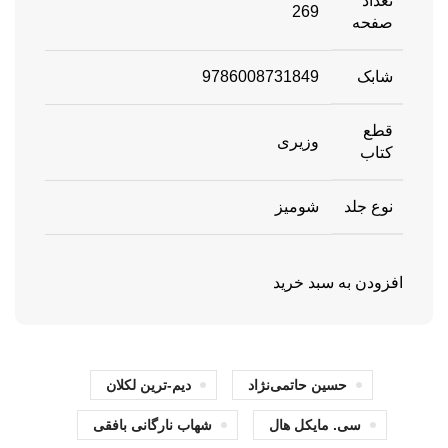
تعداد
269
صفحه
شابک
9786008731849
قطع
وزیری
کتاب
نوع جلد
شومیز
افزودن به سبد خرید
حسین حاتمی‌نژاد
دیم-ترین لکلان
سی. مایکل هال
شهاب نارگانی بافقی