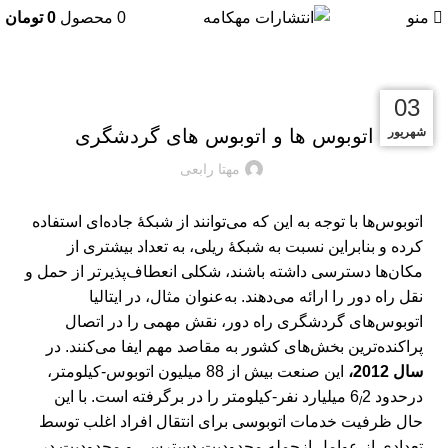
منو
0
محصول
0
تومان
بریده‌های کتاب
18
18
18
03
دی
دی
دی
شهریور
اتوبوس‌ ها و اتوبوس‌ های گردشگری
مهتا رابعی
اتوبوس‌ها با توجه به این که می‌توانند از شبکۀ جاده‌ای استفاده
کرده و بنابراین نسبت به شبکۀ ریلی، به تعداد بیشتری از
مکان‌ها دسترسی داشته باشند، شکلی انعطاف‌پذیرتر از حمل و
نقل راه دور را ارائه می‌دهند. به‌عنوان مثال، در ایتالیا
اتوبوس‌های گردشگری راه دور، نقش مهمی را در اتصال
پراکنده‌ترین بخش‌های کشور به مقاصد مهم ایفا می‌کنند. در
سال 2012،
این صنعت بیش از 88 میلیون اتوبوس-کیلومتر،
درحدود 6
2 میلیارد نفر-کیلومتر را در برگرفته است. با این
/
حال ظرفیت خدمات اتوبوسی برای انتقال افراد اغلب توسط
تعدادی از عوامل ازجمله محدودیت دسترسی و محدودیت در