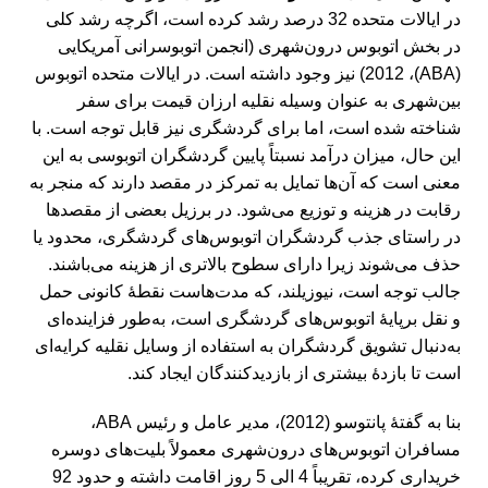
در ایالات متحده 32 درصد رشد کرده است، اگرچه رشد کلی
در بخش اتوبوس درون‌شهری (انجمن اتوبوسرانی آمریکایی
(ABA)، 2012) نیز وجود داشته است. در ایالات متحده اتوبوس
بین‌شهری به عنوان وسیله نقلیه ارزان قیمت برای سفر
شناخته شده است، اما برای گردشگری نیز قابل توجه است. با
این حال، میزان درآمد نسبتاً پایین گردشگران اتوبوسی به این
معنی است که آن‌ها تمایل به تمرکز در مقصد دارند که منجر به
رقابت در هزینه و توزیع می‌شود. در برزیل بعضی از مقصدها
در راستای جذب گردشگران اتوبوس‌های گردشگری، محدود یا
حذف می‌شوند زیرا دارای سطوح بالاتری از هزینه می‌باشند.
جالب توجه است، نیوزیلند، که مدت‌هاست نقطۀ کانونی حمل
و نقل برپایۀ اتوبوس‌های گردشگری است، به‌طور فزاینده‌ای
به‌دنبال تشویق گردشگران به استفاده از وسایل نقلیه کرایه‌ای
است تا بازدۀ بیشتری از بازدیدکنندگان ایجاد کند.
بنا به گفتۀ پانتوسو (2012)، مدیر عامل و رئیس ABA،
مسافران اتوبوس‌های درون‌شهری معمولاً بلیت‌های دوسره
خریداری کرده، تقریباً 4 الی 5 روز اقامت داشته و حدود 92