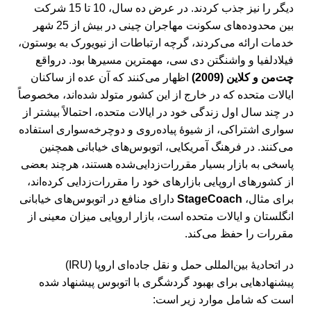
دیگر را نیز جذب کردند. در عرض ده سال، 10 تا 15 شرکت
بین محدوده‌های سکونت مهاجران چینی در بیش از 25 شهر
خدمات ارائه می‌کردند، گرچه ارتباطات از نیویورک به بوستون،
فیلادلفیا و واشنگتن دی سی، مهمترین مسیرها بود. درواقع
چت‌من و کلاین (2009)
اظهار می‌کنند که آن عده از ساکنان
ایالات متحده که در خارج از این کشور متولد شده‌اند، مخصوصاً
در چند سال اول زندگی خود در ایالات متحده، احتمالاً بیشتر از
سواری اشتراکی، از شیوۀ پیاده‌روی و دوچرخه‌سواری استفاده
می‌کنند. در فرهنگ آمریکایی، اتوبوس‌های خیابانی همچنین
پاسخی به بازار بسیار مقررات‌زدایی‌شده هستند، هرچند بعضی
از کشورهای اروپایی بازار‌های خود را مقررات‌زدایی کرده‌اند،
برای مثال،
StageCoach
دارای منافع در اتوبوس‌های خیابانی
انگلستان و ایالات متحده است، بازار اروپایی میزان معینی از
مقررات را حفظ می‌کند.
در اتحادیۀ بین‌المللی حمل و نقل جاده‌ای اروپا (IRU)
پیشنهادهایی برای بهبود گردشگری با اتوبوس پیشنهاد شده
است که شامل موارد زیر است: