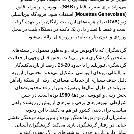
می‌تواند برای سفر با قطار (
SBB
)، اتوبوس، تراموا یا قایق
(
Mouettes Genevoises
) استفاده شود. فرودگاه بین‌المللی
ژنو (
GVA
) تمام هزینه‌های این بلیت رایگان را بر عهده گرفته
است و فقط با فشار دادن یک دکمه در دستگاه بلیت در محل
ورودی و بدون نیاز به تأییدیه رزرو هتل ارائه می‌شود.
گردشگران که با اتوبوس برقی و به‌طور معمول در بسته‌های
مشخص گردشگری سفر می‌کنند، بخش قابل‌توجهی از فعالیت
گردشگری نیوزیلند را با حدود 20-25 درصد از بازدیدکنندگان
بین‌المللی تورهای اتوبوسی، تشکیل می‌دهند. بخشی از این به
دلیل حذف بسیاری از خدمات مسافرتی ریلی از شبکۀ راه‌آهن
نیوزیلند در طول سال‌ها و به‌ویژه پس از رفع محدودیت‌های
بخش ریلی و اتوبوسی در
دهۀ 1980
بوده است. در چنین
شرایطی اتوبوس‌های برقی و تورهای از پیش رزرو‌شده راهی
مناسب برای دیدن کشور فراهم می‌کنند. با این وجود،
مشتریان این نوع تورها همگن نبوده و پس‌زمینۀ فرهنگی نقشی
حیاتی در رفتار گردشگری بازی می‌کند. گردشگران آسیایی
تمایل دارند بازدید خود را به شهرهای بزرگ محدود کنند و