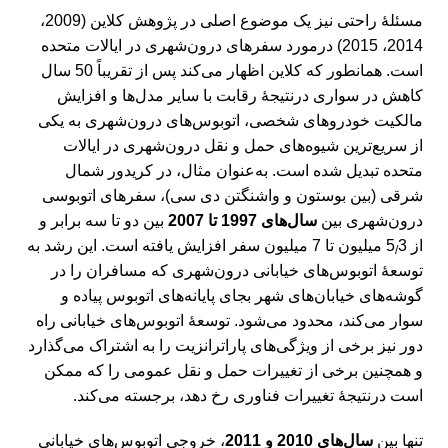
مسئلۀ راحتی نیز یک موضوع اصلی در پژوهش کلاین (2009،
2014، 2015) درمورد سفرهای درون‌شهری در ایالات متحده
است. همانطور که کلاین اظهار می‌کند پس از تقریباً 50 سال
کاهش در سواری درنتیجۀ رقابت با سایر مدل‌ها و افزایش
مالکیت خودروهای شخصی، اتوبوس‌های درون‌شهری به یکی
از سریع‌ترین شیوه‌های حمل و نقل درون‌شهری در ایالات
متحده تبدیل شده است. به‌عنوان مثال، در کریدور شمال
شرقی (بین بوستون و واشنگتن دی سی)، سفرهای اتوبوسی
درون‌شهری بین
سال‌های 1997 تا 2007
بین دو تا سه برابر و
از 5
3 میلیون تا 7 میلیون سفر افزایش یافته است. این رشد به
/
توسعۀ اتوبوس‌های خیابانی درون‌شهری که مسافران را در
گوشه‌های خیابان‌های شهر بجای پایانه‌های اتوبوس پیاده و
سوار می‌کند، محدود می‌شود. توسعۀ اتوبوس‌های خیابانی راه
دور نیز برخی از ویژگی‌های پاراترانزیت را به اشتراک می‌گذارد
و همچنین برخی از تغییرات حمل و نقل عمومی را که ممکن
است درنتیجۀ تغییرات فناوری رخ دهد، برجسته می‌کند.
تنها بین
سال‌های 2010 و 2011
، خروجی اتوبوس‌های خیابانی