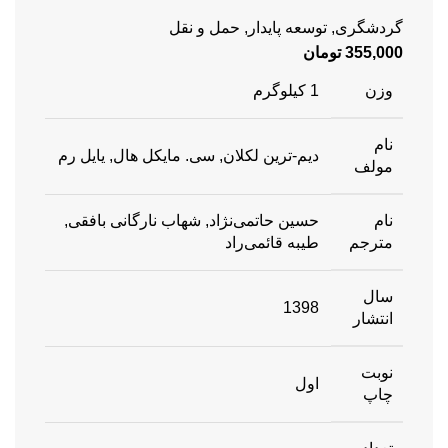
گردشگری
,
توسعه پایدار
,
حمل و نقل
355,000
تومان
وزن
1 کیلوگرم
نام
دیم-ترین لکلان, سی. مایکل هال, یایل رم
مولف
نام
حسین حاتمی‌نژاد, شهاب نارگانی بافقی,
مترجم
طیبه قائمی‌راد
سال
1398
انتشار
نوبت
اول
چاپ