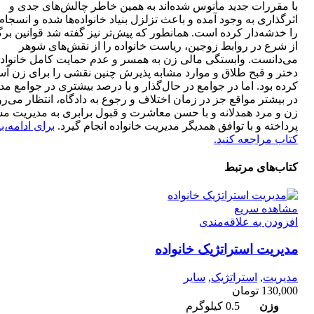
با مقررات جدید مأنوس شده‌اند به همین خاطر چالش‌های جدی و
اثرگذاری به وجود آمده و باعث تزلزل بنیاد خانواده‌ها شده و انسجام
را خدشه‌دار کرده است. همانطور که پیش‌تر نیز گفته شد قوانین بر
از شرع در روابط زوجین، ریاست خانواده را از نقش‌های شوهر
می‌دانست. وابستگی مالی زن به همسر و عدم حمایت کامل خانواده
دختر و قبح طلاق و موارد مشابه پذیرش چنین نقشی را برای زن آسا
کرده بود. اما در جوامع در حال‌گذار و با درصد بیشتری در جوامع م
در بیشتر مواقع جز در زمان اختلاف و رجوع به دادگاه، انتظار می‌رو
زن و مرد همدلانه و با حسن معاشرت و قبول برابری به مدیریت م
پرداخته و با توافق همدیگر مدیریت خانواده انجام گیرد.
برای ادامه،‌ب
کتاب مراجعه کنید.
کتاب‌های مرتبط
مشاهده سریع
افزودن به علاقه‌مندی
مدیریت استراتژیک خانواده
مدیریت
,
استراتژیک
,
سایر
130,000
تومان
وزن
0.5 کیلوگرم