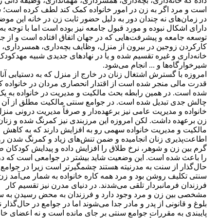
داده که خانه‌داری، بچه‌داری، همسرداری، مهمانداری، وظیفه ذاتی 
است و مرد اگر به زن در امور خانواده کمک کند لطف کرده است؛ ش
در زمان‌های نه چندان دور به دلیل حضور ثابت زن در خانه این موض
دارای اشکال نبوده و مورد قبول جامعه نیز بوده است اما با توجه به
توسعه جامعه و پیشرفت‌هایی که در جهان اتفاق افتاده است و از ج
کارکردن زوجین در بیرون از منزل، وظایف بچه‌داری، همسرداری،
خانه‌داری و غیره تقسیم شده و یا در نهادهای جدیدی شبیه مهدکودک
شیرخوارگاه‌ها و ... انجام می‌شود.
امروزه با گسترش اشتغال زنان در خارج از منزل که به دستیابی آنا
قدرت مالی منجر شده است از اقتدار انحصاری مردان در خانواده ک
شده است. در همین رابطه بحث مالکیت و مدیریت در خانواده به یک
چالش جدی تبدیل شده است. در جوامع سنتی مالکیت مطلق از آن 
خانواده و مدیریت عامی نیز برعهده‌دار و صرفاً مدیریت درونی منزل
زن برعهده داشت. لکن امروزه این مرزبندی نیز کمرنگ شده و زنان
مالکیت و مدیریت خانواده سهمی رو به افزایش دارند که به کاهش
اطاعت‌پذیری زنان انجامیده و ضمن تنش‌های زیاد و کمرنگ شدن رو
گرم بین زن و شوهر، نرخ طلاق را افزایش داده و پیدایش کودکان ط
را باعث شده است. این وضعیت شاید بیشتر در جوامعی است که در
حال‌گذار از سنت به مدرنیته هستند چشمگیرتر است زیرا در جوامع
سنتی تکلیف روشن بود و مرد همه کاره خانواده به شمار می‌آمد زن
فرزندان فرمانبردار تلقی می‌شدند. در دنیای مدرن نیز تقسیم کار
مشخصی بین زن و مرد وجود دارد و فرزندان به محض رسیدن به 
بلوغ و قانونی از پدر و مادر جدا می‌شوند اما در جوامع در حال‌گذار ن
پایبندی به مقررات جوامع سنتی بر جای مانده است و نه اعضای خان