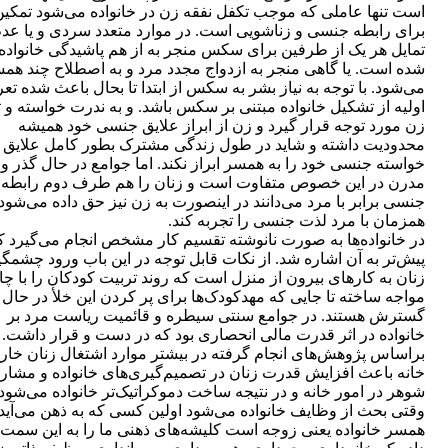
است تنها عاملی که موجب تکفل نفقه زن در خانواده می‌شود تمکی
برای رابطه جنسی و زناشویی است. در موارد متعدد سردی و یا عد
تمایل هر یک از طرفین برای سکس منجر به از هم پاشیدگی خانواده‌
شده است. یا گاهی منجر به ازدواج مجدد مرد و به اصطلاح چند ه
می‌شود. با توجه به نیاز بشر به سکس از ابتدا تا بحال باعث شده تع
اولیه از تشکیل خانواده مبتنی بر سکس باشد. و به ندرت خواسته و ت
زن مورد توجه قرار گیرد و زن از ابراز علایق جنسی خود همیشه
محدودیت داشته و شاید در طول زندگی مشترک بطور کامل علایق 
خواسته جنسی خود را به همسر ابراز نکند. اما جوامع در حال گذر و
مدرن در این خصوص متفاوت است و زنان را هم طرف دوم رابطه
جنسی برابر با مرد می‌دانند در اینصورت به زن نیز حق داده می‌شود
همزمان با مرد لذت جنسی را تجربه کند.
در خانواده‌ها به صورت نانوشته تقسیم کار مشخص انجام می‌گیرد ک
پیش‌تر به آن اشاره شد. از نکات قابل توجه در این باب ورود چشمگی
زنان به کارهای بیرون از منزل است که روند تربیت کودکان را با چ
مواجه ساخته تا جایی که مهدکودک‌ها برای پر کردن این خلأ در حال
گسترش هستند. در جوامع سنتی سیطره و قائمیت ریاست مرد بر
خانواده در اثر قدرت مالی انحصاری بود که در دست و قرار داشت.
براساس پژوهش‌های انجام گرفته در بیشتر موارد اشتغال زنان خارج
خانه باعث افزایش قدرت زنان در تصمیم‌گیری‌های خانواده و مشا
شوهر در امور خانه و در نتیجه ساخت دموکراتیک‌تر خانواده می‌شود.
وقتی بحث از وظایف خانواده می‌شود اولین کسی که به ذهن می‌آید
همسر خانواده یعنی زوجه است کلیشه‌های ذهنی ما را به این سمت