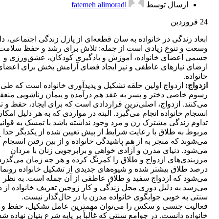
ارسال توسط
fatemeh alimoradi
24
فروردین
ابعاد زندگی در خانواده به سان قطعه‌ای از پازل زندگی اجتماعی، دا
وسعت و تنوع زیادی است از جمله: تلاش برای رشد و حفظ سلامت
جسمی اعضای خانواده، آموزش و یادگیری کودکان، عشق‌ورزی و
ارضای نیازهای عاطفی و نیز ایجاد فضای آرامش بخش برای اعضای
خانواده.
ازدواج:
ازدواج اولین حلقه تشکیل و پدیدآوری خانواده است که طی
رسوم خاصی دختر و پسر به عقد هم درآمده و پیمان زناشویی منعق
می‌کنند. ازدواج، اصلی‌ترین قراردادی است که برای ایجاد، حفظ و ت
انسجام خانواده انجام می‌گیرد. البته در مواردی که به هر دلیل امکا
تداوم زندگی مشترک زن و مرد وجود نداشته باشد با تمسک به قوانی
مربوط به طلاق با رعایت شرایط از پیش تعیین شده از یکدیگر جدا
می‌شوند که منجر به از هم پاشیدگی خانواده و از بین رفتن انسجام 
می‌شود. دنیای مدرن و آزادی خواهی و برابرجویی زنان با مردان
مرزبندی‌های ازدواج و طلاق را کمرنگ کرده و هر چه زمان می‌گذرد
درصد طلاق بیشتر شده و شیوه‌های جدیدی از تشکیل خانواده رونما
می‌شود که ازدواج سفید و طلاق عاطفی از آن جمله است. به نظر
می‌رسد به دلیل دوری محل زندگی و کار زوجین تعریف خانواده از د
سنتی به خوبی جوابگوی خانواده مدرن یا در حال‌گذار نیست.
فعالیت جنسی و سکس را می‌توان مهمترین عامل تشکیل، حفظ و ت
خانواده دانست. در جوامع سنتی که غالباً بر پایه شرع بنیان نهاده شد