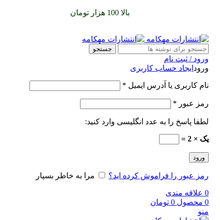
سفارشات خود را برای
بالا 100 هزار تومان
را با پیک رایگان تجربه
کنید
جستجو
ورود / ثبت نام
ورود
ایجاد حساب کاربری
نام کاربری یا آدرس ایمیل
*
رمز عبور
*
لطفا پاسخ را به عدد انگلیسی وارد کنید:
یک × 2 =
ورود
رمز عبور را فراموش کرده اید؟
مرا به خاطر بسپار
0
علاقه مندی
0
محصول
0
تومان
منو