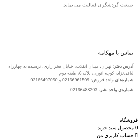
صنعت گردشگری فعالیت می نماید.
لینک های سریع
درباره ما
تماس با ما
فروشگاه
تماس با مهکامه
آدرس دفتر:
تهران، میدان انقلاب، خیابان فخر رازی، نرسیده به چهارراه
لبافی‌نژاد، کوچه انوری، پلاک 8، طبقه دوم
شماره‌های واحد فروش:
02166961509 و 02166497050
شماره‌‌ی واحد نشر:
02166488203
کلیه حقوق این وب سایت متعلق به انتشارات مهکامه می باشد.
فروشگاه
0
محصول
سبد خرید
حساب کاربری من