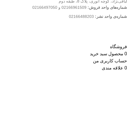
لبافی‌نژاد، کوچه انوری، پلاک 8، طبقه دوم
شماره‌های واحد فروش:
02166961509 و 02166497050
شماره‌‌ی واحد نشر:
02166488203
کلیه حقوق این وب سایت متعلق به انتشارات مهکامه می باشد.
فروشگاه
0
محصول
سبد خرید
حساب کاربری من
0
علاقه مندی