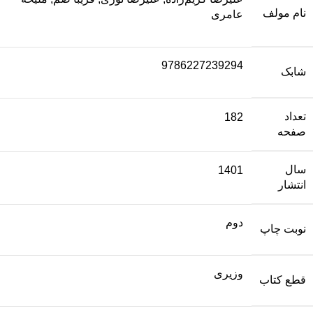
نام مولف
عامری
9786227239294
شابک
تعداد
182
صفحه
سال
1401
انتشار
دوم
نوبت چاپ
وزیری
قطع کتاب