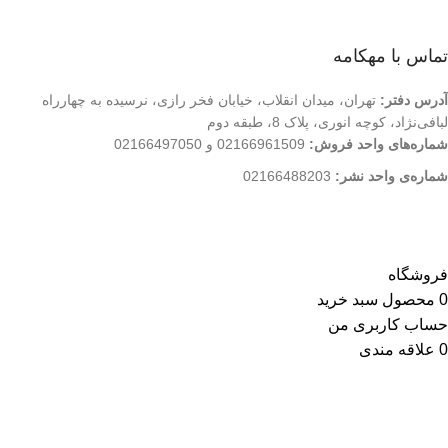
تماس با ما
فروشگاه
تماس با مهکامه
آدرس دفتر:
تهران، میدان انقلاب، خیابان فخر رازی، نرسیده به چهارراه
لبافی‌نژاد، کوچه انوری، پلاک 8، طبقه دوم
شماره‌های واحد فروش:
02166961509 و 02166497050
شماره‌‌ی واحد نشر:
02166488203
کلیه حقوق این وب سایت متعلق به انتشارات مهکامه می باشد.
فروشگاه
0
محصول
سبد خرید
حساب کاربری من
0
علاقه مندی