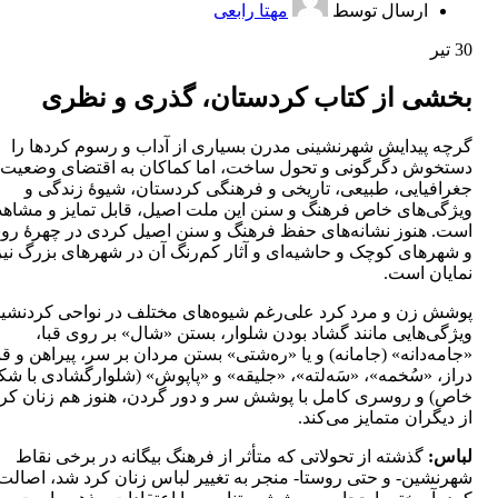
ارسال توسط
مهتا رابعی
30
تیر
بخشی از کتاب کردستان، گذری و نظری
گرچه پیدایش شهرنشینی مدرن بسیاری از آداب و رسوم کردها را
دستخوش دگرگونی و تحول ساخت، اما کماکان به اقتضای وضعیت
جغرافیایی، طبیعی، تاریخی و فرهنگی کردستان، شیوۀ زندگی و
ویژگی‌های خاص فرهنگ و سنن این ملت اصیل، قابل تمایز و مشاهد
است. هنوز نشانه‌های حفظ فرهنگ و سنن اصیل کردی در چهرۀ روس
و شهرهای کوچک و حاشیه‌ای و آثار کم‌رنگ آن در شهرهای بزرگ نیز
نمایان است.
پوشش زن و مرد کرد علی‌رغم شیوه‌های مختلف در نواحی کردنشین،
ویژگی‌هایی مانند گشاد بودن شلوار، بستن «شال» بر روی قبا،
«جامه‌دانه» (جامانه) و یا «ره‌شتی» بستن مردان بر سر، پیراهن و ق
دراز، «سُخمه»، «سَه‌‌لته»، «جلیقه» و «پاپوش» (شلوارگشادی با ش
خاص) و روسری کامل با پوشش سر و دور گردن، هنوز هم زنان کرد
از دیگران متمایز می‌کند.
لباس:
گذشته از تحولاتی که متأثر از فرهنگ بیگانه در برخی نقاط
شهرنشین- و حتی روستا- منجر به تغییر لباس زنان کرد شد، اصالت