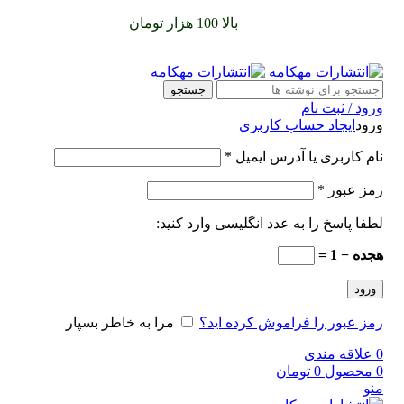
سفارشات خود را برای
بالا 100 هزار تومان
را با پیک رایگان تجربه
کنید
جستجو
ورود / ثبت نام
ورود
ایجاد حساب کاربری
نام کاربری یا آدرس ایمیل
*
رمز عبور
*
لطفا پاسخ را به عدد انگلیسی وارد کنید:
هجده − 1 =
ورود
رمز عبور را فراموش کرده اید؟
مرا به خاطر بسپار
0
علاقه مندی
0
محصول
0
تومان
منو