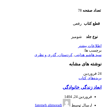
تعداد صفحه
78
قطع کتاب
رقعی
نوع جلد
شومیز
اطلاعات بیشتر
برچسب ها:
سید هاشم هدایتی
,
کردستان، گذری و نظری
نوشته های مشابه
24
فروردین
بریده‌های کتاب
ابعاد زندگی خانوادگی
فروردین 24, 1404
ارسال توسط
fatemeh alimoradi