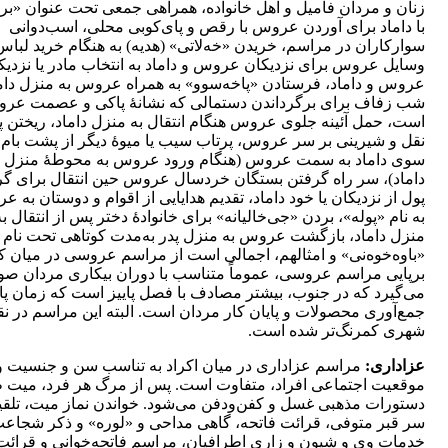
زنان و مردان فامیل و اهل خانواده، همراهی جمعی تحت عنوان «برا
با داماد برای آوردن عروس با رقص و پای‌کوبی محلی، اسب‌دوانی
سوارکاران در مراسم، خریدن «خه‌‌لاتی» (هدیه) به هنگام خرید لباس
وسایل عروس برای نزدیکان عروس و داماد به انتخاب مادر یا نزدیک
عروس و داماد، فرستادن «پاخه‌‌سوو» به همراه عروس به منزل داما
شب زفاف برای برگرداندن دستمالی که نشانۀ پاکی و عصمت عر
است، حمل آئینه جلوی عروس هنگام انتقال به منزل داماد، ریختن پ
نقل و شیرینی بر سر عروس، پرتاب سیب یا میوۀ دیگر از پشت بام 
سوی داماد به سمت عروس (هنگام ورود عروس به محوطۀ منزل
داماد)، سر راه گرفتن بستگان خردسال عروس حین انتقال برای گ
پول از نزدیکان یا خود داماد، تقدیم هدایایی از اقوام و دوستان به 
به نام «پوله»، بردن «جی‌‌خالیانه» برای خانوادۀ دختر پس از انتقال به
منزل داماد، بازگشت عروس به منزل پدر به‌مدت کوتاهی تحت نام
«باوه‌خوه‌‌نی» و امثالهم، اجمالی است از مراسم عروسی در میان ک
برپایی مراسم عروسی، عموماً متناسب با دوران بیکاری مردان ص
می‌گیرد که در جنوب، بیشتر مصادف با فصل پاییز است که زمان پا
جمع‌آوری محصولات و پایان کار مردان است. البته این مراسم در ن
شهری کمرنگ‌تر شده است.
عزاداری:
مراسم عزاداری در میان اکراد به تناسب سن و جنسیت و
موقعیت اجتماعی افراد، متفاوت است. پس از مرگ هر فرد، میت 
دستورات مذهبی غسل و کفن‌ودفن می‌شود. خواندن نماز میت، تلقی
سر قبر متوفی، قرائت فاتحه، گاهی مداحی و «لوره» و ذکر شجاعت‌‌
خدمات وی و شیون و زاری اطرافیان، مراسم فاتحه‌خوانی و قرائت