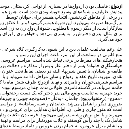
ازدواج:
فامیلی بودن ازدواج‌ها در بسیاری از نواحی کردستان، موج
پیدایش طوایف و شبکه‌های وسیع خویشاوندی شده است. هنوز هم 
در برخی از مناطق کردنشین، انتخاب همسر برای جوانان توسط
بزرگ‌ترها صورت می‌پذیرد. این شیوۀ همسرگزینی کم‌تر با علائق ز
سازگار است. از دیگر رسوم نامطلوب، شیوۀ ازدواج زن به زن است
برای مثال: پدری دخترش را به پسری می‌دهد و خواهر وی را برای 
خود می‌گیرد.
علی‌رغم مخالفت علمای دین با این شیوه، به‌کارگیری کلاه شرعی 
منع قانونی در ممانعت از این امر، باعث اجرای این رسم و
هنجارشکنی‌‌های مفرط در برخی نقاط شده است. مراسم عروسی ب
خواستگاری خانوادۀ پسر از دختر آغاز و پس از مذاکره و دخالت بزر
طایفه و آشنایان، با تعیین شیربها- البته در بعضی نقاط تحت عنوان 
نقدی- مهریه، تاریخ عقد و ازدواج و سایر مراحل، ادامه می‌یابد و با
مراسم شیرینی‌خوران و نامزدی و نهایتاً ازدواج ظرف شش‌ ماه یا کم
خاتمه می‌یابد. در گذشته نامزدی طولانی‌مدت چندان مرسوم نبوده 
خرید جهیزیه به تناسب وضع مالی پدر دختر که یک دست رختخواب،
«مه‌وج» (رختخواب‌پیچ)، جانماز، «یه‌غان» (صدوقچه چوبی) و چیزها
ضروری دیگر را شامل می‌شد. حنابندان و «سه‌رساجانه» از مراسم
است که هنوز جاری و طی آن، اطرافیان هدایایی برای عروس و دام
می‌برند و با آش ترش رشته پذیرایی می‌شوند. فرستادن «کشت‌ودا
شامل یک یا چند رأس گوسفند و غلات موردنیاز برای مراسم و تهیۀ ن
و یا شام منزل عروس، به حمام بردن عروس و داماد توسط عده‌ای 