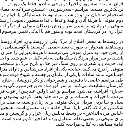
قرآن به مدت سه روز و اخیراً در برخی مناطق فقط یک روز در
نزدیک‌ترین مسجد، مراسم «سه‌رشوردن» (شستن سر) که به معنای
استحمام صاحبان عزا و در شب سوم توسط همسایگان یا اقوام درج
دوم متوفی با هزینۀ آنان و تهیۀ وعده‌ای غذا به‌منظور دلجویی از بس
متوفی و در پایان، تراشیدن سر و ریش نزدیکان متوفی، از دیگر آدا
عزاداری در کردستان قدیم بوده و هنوز هم با اندکی تغییر، مرسوم 
در روستاها به محض اطلاع از مرگ یکی از روستائیان، افراد روستا 
روستاهای همجوار، به‌صورت دسته‌جمعی، گوسفند یا گوسفندانی را 
از رفتن خود، به منزل متوفی می‌فرستند تا هزینۀ پذیرایی را جبران 
باشند. بر سر مزار مردگان سنگ‌هایی به نام «کیل»، علم شده و اخیرا
آیه، حدیث و یا شعری بر روی سنگ قبر حک و تاریخ مرگ و مشخص
متوفی را درج می‌کنند. چنانچه یکی از افراد سرشناس و دارای منز
اجتماعی، مانند سادات یا یکی از علمای برجسته و شیوخ فوت شوند
طی مراسم خاصی با دف‌زنی و شعرخوانی و ذکر درویشان، جنازه را
گورستان مشایعت می‌کنند. بر سر گور سادات پرچم سبزرنگی به نا
«به‌یاخ» افراشته می‌شود. مراسم نو عید (اولین عید پس از فوت فر
مرده)، با خیرات و حسنات برای مرده، حلوا پخش کردن، پوشیدن ل
سیاه و حنا بردن مردان نزدیک متوفی برای زنان وابسته به میت برا
شکستن عزا، که گاهی تا یک سال ادامه دارد، معمول است. همچنین
«لباس مرده انداختن» در وسط مجلس زنان عزادار و گریستن و مد
برای متوفی در بعضی نقاط متداول بوده که اخیراً کم‌تر شده است. 
ادامۀ مطالعه، به کتاب مراجعه کنید.