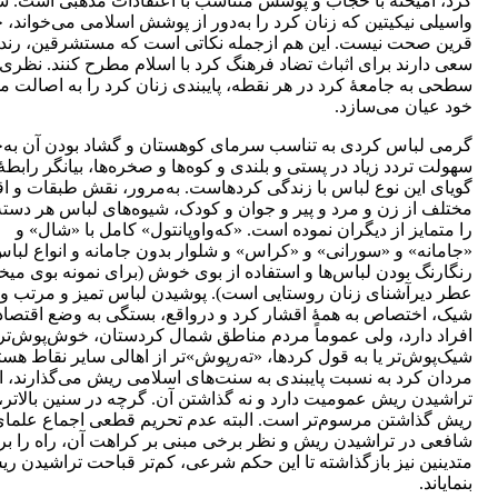
کرد، آمیخته با حجاب و پوشش متناسب با اعتقادات مذهبی است. 
واسیلی نیکیتین که زنان کرد را به‌دور از پوشش اسلامی می‌خواند، 
قرین صحت نیست. این هم ازجمله نکاتی است که مستشرقین، رندا
سعی دارند برای اثباث تضاد فرهنگ کرد با اسلام مطرح کنند. نظری 
سطحی به جامعۀ کرد در هر نقطه، پایبندی زنان کرد را به اصالت م
خود عیان می‌سازد.
گرمی لباس کردی به تناسب سرمای کوهستان و گشاد بودن آن به‌
سهولت تردد زیاد در پستی و بلندی و کوه‌ها و صخره‌ها، بیانگر رابطۀ
گویای این نوع لباس با زندگی کردهاست. به‌مرور، نقش طبقات و ا
مختلف از زن و مرد و پیر و جوان و کودک، شیوه‌های لباس هر دسته
را متمایز از دیگران نموده است. «که‌واوپانتول» کامل با «شال» و
«جامانه» و «سورانی» و «کراس» و شلوار بدون جامانه و انواع لباس‌
رنگارنگ بودن لباس‌ها و استفاده از بوی خوش (برای نمونه بوی می
عطر دیرآشنای زنان روستایی است). پوشیدن لباس تمیز و مرتب و
شیک، اختصاص به همۀ اقشار کرد و درواقع، بستگی به وضع اقتصا
افراد دارد، ولی عموماً مردم مناطق شمال کردستان، خوش‌پوش‌تر
شیک‌پوش‌‌تر یا به قول کردها، «ته‌رپوش»‌تر از اهالی سایر نقاط هست
مردان کرد به نسبت پایبندی به سنت‌های اسلامی ریش می‌گذارند، ام
تراشیدن ریش عمومیت دارد و نه گذاشتن آن. گرچه در سنین بالاتر،
ریش گذاشتن مرسوم‌تر است. البته عدم تحریم قطعی اجماع علما
شافعی در تراشیدن ریش و نظر برخی مبنی بر کراهت آن، راه را بر
متدینین نیز بازگذاشته تا این حکم شرعی، کم‌تر قباحت تراشیدن ری
بنمایاند.