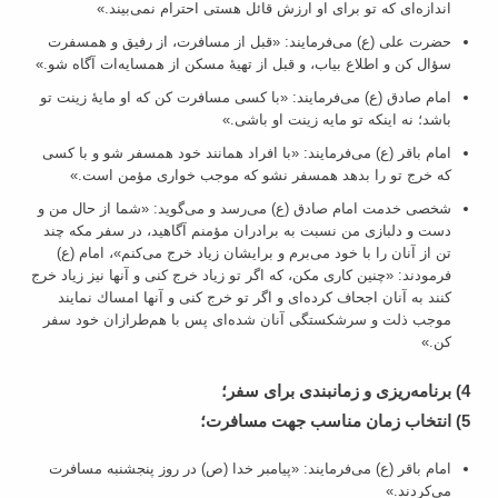
اندازه‌ای که تو برای او ارزش قائل هستی احترام نمی‌بیند.»
حضرت علی (ع) می‌فرمایند: «قبل از مسافرت، از رفيق و همسفرت
سؤال كن و اطلاع بياب، و قبل از تهيۀ مسكن از همسايه‌ات آگاه شو.»
امام صادق (ع) می‌فرمایند: «با کسی مسافرت کن که او مایۀ زینت تو
باشد؛ نه اینکه تو مایه زینت او باشی.»
امام باقر (ع) می‌فرمایند: «با افراد همانند خود همسفر شو و با كسى
كه خرج تو را بدهد همسفر نشو كه موجب خوارى مؤمن است.»
شخصی خدمت امام صادق (ع) می‌رسد و می‌گوید: «شما از حال من و
دست و دلبازى من نسبت به برادران مؤمنم آگاهید، در سفر مكه چند
تن از آنان را با خود می‌برم و برايشان زياد خرج می‌كنم»، امام (ع)
فرمودند: «چنين كارى مكن، كه اگر تو زياد خرج كنى و آنها نيز زياد خرج
كنند به آنان اجحاف كرده‌اى و اگر تو خرج كنى و آنها امساك نمايند
موجب ذلت و سرشكستگى آنان شده‌اى پس با هم‌طرازان خود سفر
كن.»
4) برنامه‌ریزی و زمانبندی برای سفر؛
5) انتخاب زمان مناسب جهت مسافرت؛
امام باقر (ع) می‌فرمایند: «پیامبر خدا (ص) در روز پنجشنبه مسافرت
می‌کردند.»