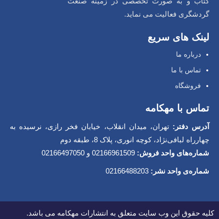
کتاب و به صورت تخصصی در زمینه صنعت
گردشگری فعالیت می نماید.
لینک های سریع
درباره ما
تماس با ما
فروشگاه
تماس با مهکامه
آدرس دفتر:
تهران، میدان انقلاب، خیابان فخر رازی، نرسیده به
چهارراه لبافی‌نژاد، کوچه انوری، پلاک 8، طبقه دوم
شماره‌های واحد فروش:
02166961509 و 02166497050
شماره‌‌ی واحد نشر:
02166488203
کلیه حقوق این وب سایت متعلق به انتشارات مهکامه می باشد.