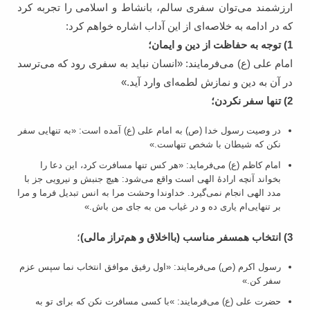
ارزشمند می‌توان سفری سالم، بانشاط و اسلامی را تجربه کرد
که در ادامه به خلاصه‌ای از این آداب اشاره خواهم کرد:
1) توجه به حفاظت از دین و ایمان؛
امام علی (ع) می‌فرمایند: «انسان نباید به سفری رود که می‌ترسد
در آن به دین و نمازش لطمه‌ای وارد آید.»
2) تنها سفر نکردن؛
در وصیت رسول خدا (ص) به امام علی (ع) آمده است: «به تنهایی سفر
نکن که شیطان با شخص تنهاست.»
امام کاظم (ع) می‌فرماید: «هر کس تنها مسافرت کرد، این دعا را
بخواند آنچه ارادۀ الهی است واقع می‌شود: هیچ جنبش و نیرویى جز با
مدد الهى انجام نمى‌گیرد. خداوندا وحشت مرا به انس تبدیل فرما و مرا
بر تنهایى‌ام یارى ده و در غیاب من به جاى من باش.»
3) انتخاب همسفر مناسب (بااخلاق و هم‌تراز مالی)
؛
رسول اکرم (ص) می‌فرمایند: «اول رفيق موافق انتخاب نما سپس عزم
سفر كن.»
حضرت علی (ع) می‌فرمایند: »با کسی مسافرت نکن که برای تو به