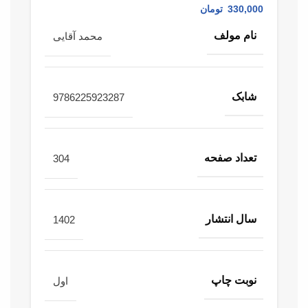
330,000
تومان
نام مولف
محمد آقایی
شابک
9786225923287
تعداد صفحه
304
سال انتشار
1402
نوبت چاپ
اول