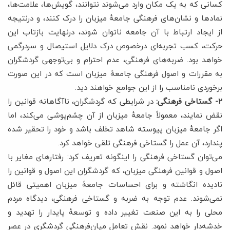
کسانی که به یک مکان وارد می‌شوند نتوانند، گویش‌ها، علامت‌ها،
نمادها و نشان‌های فرهنگی جامعۀ میزبان را درک کنند، و درنتیجه
از ایجاد ارتباط با آن جامعه ناتوان شوند، درنهایت بازتاب این
حرکت، کسب تجربه‌ای درخصوص درک دلایل استیصال و سردرگمی
خواهد بود. ضربه‌های فرهنگی، عدم احترام و بی‌توجهی گردشگران
به مقررات و اصول فرهنگی جامعۀ میزبان است که در این صورت
برخوردی نامناسب را از این جوامع خواهند دید.
2- گستاخی فرهنگی:
در شرایطی که گردشگران، ناآگاهانه قوانین را
نقض نمایند، معمولاً جامعۀ میزبان از آن چشم‌پوشی می‌کند، اما
اگر جامعۀ میزبان پیوسته شاهد تخلف باشد و خود را تحقیر شده
پندارد، آن عمل را گستاخی فرهنگی تلقی خواهد کرد.
می‌توان گستاخی فرهنگی را اینگونه تعریف کرد: رفتارهای مغایر با
اصول و قوانین فرهنگی میزبان، که گردشگران این اصول و قوانین را
نادیده انگاشته و برای احساسات جامعۀ میزبان اهمیتی قائل
نمی‌شوند. عدم توجه به ضربه و گستاخی فرهنگی، دیدگاه مردم
محلی را به این صنعت تغییر داده و توسعۀ پایدار را تهدید و
خدشه‌دار خواهد نمود. نقش تعامل میان‌فرهنگی گردشگری در عصر