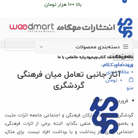
0
0
سفارشات خود را برای
بالا 100 هزار تومان
را با پیک رایگان
تجربه کنید
دسته‌بندی محصولات
جستجو
خانه
فروشگاه
نقد کتاب
ویدیو
درباره‌ ما
تماس با ما
ورود / ثبت نام
بریده‌های کتاب
آثار جانبی تعامل میان‌ فرهنگی
0
علاقه مندی
0
تومان
گردشگری
منو
فروردین 20, 1404
گردشگری می‌تواند بر ارکان فرهنگی و اجتماعی جامعه اثرات مثبت
و به‌صورت هم‌زمان، منفی بگذارد. البته برخی از اثرات فرهنگی،
اجتماعی چیزی جز پنداشت و یا برداشت افراد نیست. برای مثال،