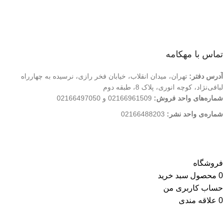
درباره ما
تماس با ما
فروشگاه
تماس با مهکامه
آدرس دفتر:
تهران، میدان انقلاب، خیابان فخر رازی، نرسیده به چهارراه
لبافی‌نژاد، کوچه انوری، پلاک 8، طبقه دوم
شماره‌های واحد فروش:
02166961509 و 02166497050
شماره‌‌ی واحد نشر:
02166488203
کلیه حقوق این وب سایت متعلق به انتشارات مهکامه می باشد.
فروشگاه
0
محصول
سبد خرید
حساب کاربری من
0
علاقه مندی