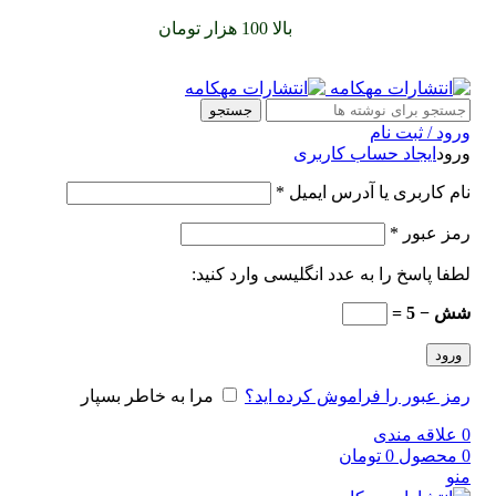
سفارشات خود را برای
بالا 100 هزار تومان
را با پیک رایگان تجربه
کنید
جستجو
ورود / ثبت نام
ورود
ایجاد حساب کاربری
نام کاربری یا آدرس ایمیل
*
رمز عبور
*
لطفا پاسخ را به عدد انگلیسی وارد کنید:
شش − 5 =
ورود
رمز عبور را فراموش کرده اید؟
مرا به خاطر بسپار
0
علاقه مندی
0
محصول
0
تومان
منو