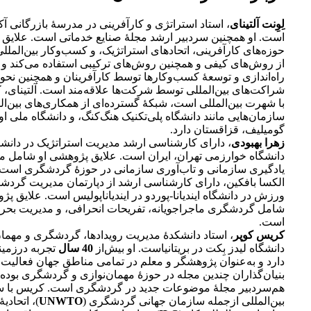
لِوِنت آلتینای
، استاد استراتژی و کارآفرینی در مدرسۀ بازرگانی 
است. او همچنین سردبیر ارشد مجلۀ صنایع خدماتی است. علایق 
حوزه‌های کارآفرینی، اتحادهای استراتژیک، و کسب‌وکار بین‌المللی
از روش‌های کیفی و همچنین روش‌های ترکیبی استفاده می‌کند و به
راه‌اندازی و توسعۀ کسب‌وکارها توسط کارآفرینان و همچنین نحوۀ
شراکت‌های بین‌المللی توسط شرکت‌ها علاقه‌مند است. آلتینای،
با شهرت بین‌المللی است، شبکۀ گسترده‌ای از همکاری‌های بین‌الم
سازمان‌هایی مانند دانشگاه پلی‌تکنیک هنگ‌کنگ، و دانشگاه ملی او
گومیلیف، قزاقستان دارد.
زهرا بهبودی
، دارای کارشناسی ارشد مدیریت استراتژیک در دانش
دانشگاه خوارزمی تهران، ایران است. علایق پژوهشی او شامل م
یادگیری سازمانی و تاب‌آوری سازمانی در حوزۀ گردشگری است.
الکسا بافکین، دارای کارشناسی ارشد از دپارتمان مدیریت گردشگ
ورزش در دانشگاه ایندیانا-پوردو در ایندیاناپولیس است. علایق پ
شامل گردشگری ماجراجویانه، تفریحات انحرافی، و مدیریت بح
است.
کریس کوپر
، استاد دانشکدۀ مدیریت رویدادها، گردشگری و مهمان
دانشگاه لیدز بِکت در بریتانیاست. او بیش‌از
40 سال
تجربه در‌زمی
دارد و به‌عنوان پژوهشگر و معلم در تمامی مناطق جهان فعالیت 
بنیان‌گذاران چندین مجله در حوزۀ مهمان‌نوازی و گردشگری بوده 
هم‌سردبیر مجلۀ موضوعات جدید در گردشگری است. کریس با س
بین‌المللی ازجمله سازمان جهانی گردشگری (
UNWTO
)، اتحادیۀ 