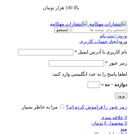
سفارشات خود را برای
بالا 100 هزار تومان
را با پیک رایگان تجربه
کنید
جستجو
ورود / ثبت نام
ورود
ایجاد حساب کاربری
نام کاربری یا آدرس ایمیل
*
رمز عبور
*
لطفا پاسخ را به عدد انگلیسی وارد کنید:
دوازده − ده =
ورود
رمز عبور را فراموش کرده اید؟
مرا به خاطر بسپار
0
علاقه مندی
0
محصول
0
تومان
منو