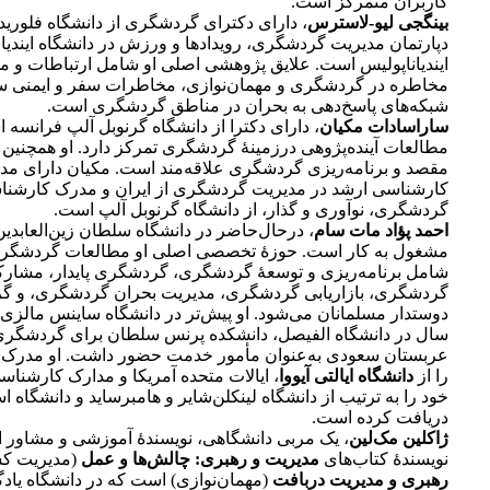
کاربران متمرکز است.
بینگجی لیو-لاسترس
، دارای دکترای گردشگری از دانشگاه فلوریدا 
دپارتمان مدیریت گردشگری، رویدادها و ورزش در دانشگاه ایندیانا
ایندیاناپولیس است. علایق پژوهشی اصلی او شامل ارتباطات و م
مخاطره در گردشگری و مهمان‌نوازی، مخاطرات سفر و ایمنی س
شبکه‌های پاسخ‌دهی به بحران در مناطق گردشگری است.
سارا‌سادات مکیان
، دارای دکترا از دانشگاه گرنوبل آلپ فرانسه ا
مطالعات آینده‌پژوهی در‌زمینۀ گردشگری تمرکز دارد. او همچنین به
مقصد و برنامه‌ریزی گردشگری علاقه‌مند است. مکیان دارای م
کارشناسی ارشد در مدیریت گردشگری از ایران و مدرک کارشنا
گردشگری، نوآوری و گذار، از دانشگاه گرنوبل آلپ است.
احمد پؤاد مات سام
، درحال‌حاضر در دانشگاه سلطان زین‌العابدین،
مشغول به کار است. حوزۀ تخصصی اصلی او مطالعات گردشگر
شامل برنامه‌ریزی و توسعۀ گردشگری، گردشگری پایدار، مشار
گردشگری، بازاریابی گردشگری، مدیریت بحران گردشگری، و 
دوستدار مسلمانان می‌شود. او پیش‌تر در دانشگاه ساینس مالزی ک
سال در دانشگاه الفیصل، دانشکده پرنس سلطان برای گردشگری
عربستان سعودی به‌عنوان مأمور خدمت حضور داشت. او مدرک 
را از
دانشگاه ایالتی آیووا
، ایالات متحده آمریکا و مدارک کارشناس
خود را به ترتیب از دانشگاه لینکلن‌شایر و هامبرساید و دانشگاه استر
دریافت کرده است.
ژاکلین مک‌لین
، یک مربی دانشگاهی، نویسندۀ آموزشی و مشاور 
نویسندۀ کتاب‌های
مدیریت و رهبری: چالش‌ها و عمل
(مدیریت کس
رهبری و مدیریت دربافت
(مهمان‌نوازی) است که در دانشگاه یاد