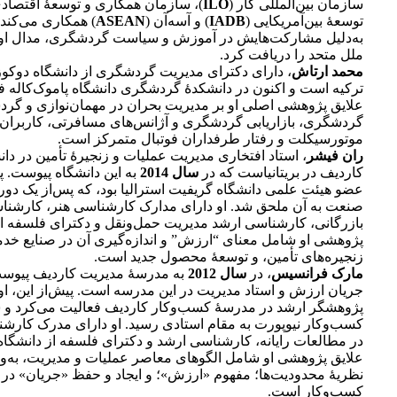
سازمان بین‌المللی کار (
ILO
)، سازمان همکاری و توسعۀ اقتصادی
توسعۀ بین‌آمریکایی (
IADB
) و آسه‌آن (
ASEAN
) همکاری می‌کند.
به‌دلیل مشارکت‌هایش در آموزش و سیاست گردشگری، مدال او
ملل متحد را دریافت کرد.
محمد ارتاش
، دارای دکترای مدیریت گردشگری از دانشگاه دوکوز 
ترکیه است و اکنون در دانشکدۀ گردشگری دانشگاه پاموک‌کاله فع
علایق پژوهشی اصلی او بر مدیریت بحران در مهمان‌نوازی و گر
گردشگری، بازاریابی گردشگری و آژانس‌های مسافرتی، کاربران 
موتورسیکلت و رفتار طرفداران فوتبال متمرکز است.
ران فیشر
، استاد افتخاری مدیریت عملیات و زنجیرۀ تأمین در دان
کاردیف در بریتانیاست که در
سال 2014
به این دانشگاه پیوست. پی
عضو هیئت علمی دانشگاه گریفیت استرالیا بود، که پس‌از یک دور
صنعت به آن ملحق شد. او دارای مدارک کارشناسی هنر، کارشنا
بازرگانی، کارشناسی ارشد مدیریت حمل‌و‌نقل و دکترای فلسفه 
پژوهشی او شامل معنای “ارزش” و اندازه‌گیری آن در صنایع خدم
زنجیره‌های تأمین، و توسعۀ محصول جدید است.
مارک فرانسیس
، در
سال 2012
به مدرسۀ مدیریت کاردیف پیوست
جریان ارزش و استاد مدیریت در این مدرسه است. پیش‌از این، او 
پژوهشگر ارشد در مدرسۀ کسب‌وکار کاردیف فعالیت می‌کرد و
کسب‌وکار نیوپورت به مقام استادی رسید. او دارای مدرک کارشنا
در مطالعات رایانه، کارشناسی ارشد و دکترای فلسفه از دانشگا
علایق پژوهشی او شامل الگو‌های معاصر عملیات و مدیریت، به‌وی
نظریۀ محدودیت‌ها؛ مفهوم «ارزش»؛ و ایجاد و حفظ «جریان» در 
کسب‌وکار است.