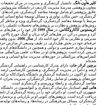
کلیر هاوِن-تانگ
، دانشیار گردشگری و مدیریت در مرکز تحقیقات
معاون پژوهشی مدرسۀ مدیریت کاردیف در دانشگاه متروپولیتن
علایق پژوهشی او شامل توسعۀ مقاصد گردشگری، شرکت‌های 
گردشگری، حس مکان، نوآوری و مسائل توسعۀ منابع انسانی اس
مرتبط با توسعۀ مقاصد گردشگری، گردشگری ویژه و مناظر گرد
روش‌های پژوهش و نظارت بر پژوهش‌های تحصیلات تکمیلی را تد
کریستوس کاکاروگکاس
، در
سال 1999
کار خود را در هتل‌های م
کرد و سپس در آتن، در هتل‌های گراند برتان و کینگ جورج پالاس د
مدیریتی و نظارتی به کار خود ادامه داد. از
سال 2006
، بدون وقفه
حرفه‌ای خود در بخش هتل‌داری، در طیف وسیعی از مدارس حر
و مهمان‌نوازی خصوصی و دولتی و همچنین در دانشگاه‌های اژه و 
تدریس کرده است. پژوهش‌های او در مجلات علمی بین‌المللی من
کنفرانس‌های بین‌المللی در حوزه‌های مدیریت منابع انسانی و مدی
شده‌اند.
برچین کرلار-جان
، دارای مدرک کارشناسی در راهنمایی گردشگر
ارشد و دکترا در مدیریت گردشگری، و همچنین کارشناسی ارشد د
است. او اکنون در دانشکدۀ گردشگری دانشگاه پاموک‌کاله ترکیه 
حوزه‌های پژوهشی او شامل رفتار گردشگران، مدیریت بحران، ا
مقاصد گردشگری، و رابطۀ تروریسم و گردشگری است.
هانی کیم
، استادیار دپارتمان گردشگری و کنوانسیون در دانشگاه
جمهوری کره است. او دکترای خود را در رشتۀ گردشگری از دانشگ
دریافت کرده است. پژوهش‌های کنونی او بر بازاریابی و برندساز
گردشگران، مسائل بین‌فرهنگی در رسانه‌ها، و رسانه‌های تولید