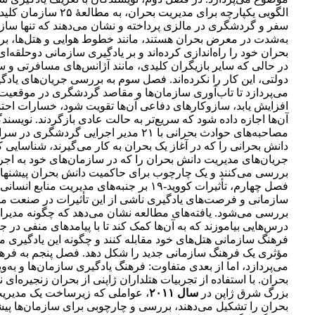
الگویی یکپارچه برای مدیریت بحران،
سفر و گردشگری در مالزی پرداخته و نشان می‌دهند که تنها سازم
به‌شدت در معرض بحران هستند، مانند خطوط هوایی و هتل‌ها، بر
بحران خود را راه‌اندازی کرده‌اند و بر یادگیری سازمانی دوحلقه‌ای 
در حالی که سایر بازیگران کلیدی، مانند آژانس‌های مسافرتی و س
دولتی، این کار را نکرده‌اند. فصل سوم به بررسی جریان‌های یادگ
می‌پردازد تا تاب‌آوری سازمان‌ها و مقاصد گردشگری در موقعیت‌
افزایش یابد، سازوکارهای دفاعی آن‌ها تقویت شود، خسارات احتم
آن‌ها اجازه داده شود که سریع‌تر به حالت عادی بازگردند. نویسندگا
مصاحبه‌های حوادث بحرانی با ۲۱ مدیر اجرایی گردشگ
دانش بحرانی را که در آغاز یک بحران به کار می‌گیرند، شناسایی کر
جریان‌های مدیریت دانش بحران را که در سازمان‌های خود به اجرا
بررسی می‌کنند و یک چارچوب برای حاکمیت دانش بحران پیشنهاد 
فصل چهارم، تأثیرات کووید-۱۹ بر جنبه‌های مدیریت منابع 
سازمانی و فرصت‌های یادگیری ناشی از این تأثیرات در صنعت مهم
بررسی می‌شود. یافته‌های مطالعه نشان می‌دهد که چگونه مدیران
درس‌هایی بیاموزند که به آن‌ها کمک کند تا با پیامدهای منفی در ج
فرهنگ سازمانی هتل‌های خود مقابله کنند و چگونه این یادگیری می‌
مؤثری یک فرهنگ سازمانی جدید را شکل دهد. فصل پنجم به فره
می‌پردازد، اما از بعدی متفاوت: فرهنگ یادگیری سازمان‌ها و به‌وی
بحران. با استفاده از تجربیات هتلداران ژاپنی از بحران زنجیره‌ای 
بزرگ شرق ژاپن در
سال ۲۰۱۱
، عواملی که زیرساخت یک مدیریت
بحران را تشکیل می‌دهند، بررسی و چارچوبی برای سازمان‌ها پیشن