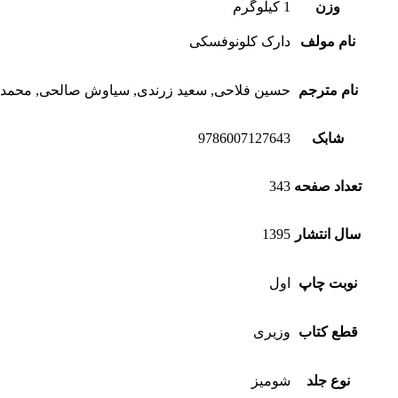
وزن
1 کیلوگرم
نام مولف
دارک کلونوفسکی
نام مترجم
حسین فلاحی, سعید زرندی, سیاوش صالحی, محمد 
شابک
9786007127643
تعداد صفحه
343
سال انتشار
1395
نوبت چاپ
اول
قطع کتاب
وزیری
نوع جلد
شومیز