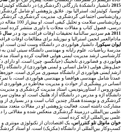
2015
دانشیار دانشکدۀ بازرگانی (گردشگری) در دانشگاه کوئینزل
لوسیا، کوئینزلند، استرالیا بود. علایق پژوهشی او شامل گردشگر
روان‌شناسی اجتماعی گردشگری، مدیریت گردشگری، گردشگری
روان‌شناسی سلامت و تحلیل کیفی ا
درسی، فصول کتاب و مقالات مجلات با داوری منتشر کرده است.
2011
هم‌ سردبیر سالنامۀ تحقیقات اوقات فراغت بود و در
سال 2015
مادام‌العمر انجمن استرالیا و نیوزیلند برای مطالعات اوقات فراغ
ایوان سیکورا
، دانشیار هوانوردی در دانشگاه وست لندن است. او 
مدرسۀ ریاضیات، علوم رایانه و مهندسی دانشگاه سیتی لندن به‌عن
کارشناسی ارشد مدیریت ایمنی هوایی فعالیت کرده و استاد مدعو
هوانوردی و فضانوردی نانجینگ (جیانگسو، چین) است. او دارای د
حمل‌و‌نقل هوایی (عامل انسانی و ایمنی هوانوردی) از دانشگاه ز
ارشد ایمنی هوانوردی از دانشگاه میسوری مرکزی است. حوزه‌ه
عمدتاً شامل مهندسی هوافضا و مهندسی هوانوردی است، با تمرک
انسانی در پیشگیری از حوادث و مدیریت مخاطره در هوانوردی ا
تئودوروس آ. استاورینودیس، استاد مدیریت گردشگری و مدیریت م
دانشگاه اژه و مدرس در دانشگاه آزاد هلنیک است. او معاون سرد
گردشگری و نویسندۀ همکار چندین کتاب است و در بسیاری از و
مشارکت داشته است. فعالیت پژوهشی او در مقالات متعدد منت
علمی بین‌المللی در‌زمینۀ گردشگری منعکس شده و مقالاتی را د
علمی بین‌المللی ارائه کرده است.
خوان مانوئل تلو کنترراس،
یک اقتصاددان از تکنولوژی مونتری و د
کسب‌وکار بین‌المللی از دانشگاه (مکزیک) است. او استاد گردشگ