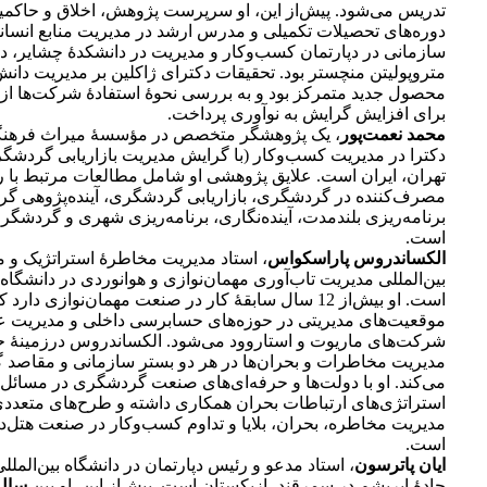
تدریس می‌شود. پیش‌از این، او سرپرست پژوهش، اخلاق و حاکمیت
دوره‌های تحصیلات تکمیلی و مدرس ارشد در مدیریت منابع انسانی
سازمانی در دپارتمان کسب‌وکار و مدیریت در دانشکدۀ چشایر، د
متروپولیتن منچستر بود. تحقیقات دکترای ژاکلین بر مدیریت دان
محصول جدید متمرکز بود و به بررسی نحوۀ استفادۀ شرکت‌ها ا
برای افزایش گرایش به نوآوری پرداخت.
محمد نعمت‌پور
، یک پژوهشگر متخصص در مؤسسۀ میراث فرهنگی
دکترا در مدیریت کسب‌وکار (با گرایش مدیریت بازاریابی گردشگر
تهران، ایران است. علایق پژوهشی او شامل مطالعات مرتبط با ر
مصرف‌کننده در گردشگری، بازاریابی گردشگری، آینده‌پژوهی گ
برنامه‌ریزی بلندمدت، آینده‌نگاری، برنامه‌ریزی شهری و گردش
است.
الکساندروس پاراسکواس
، استاد مدیریت مخاطرۀ استراتژیک و م
بین‌المللی مدیریت تاب‌آوری مهمان‌نوازی و هوانوردی در دانشگا
است. او بیش‌از 12 سال سابقۀ کار در صنعت مهمان‌نوازی دار
موقعیت‌های مدیریتی در حوزه‌های حسابرسی داخلی و مدیریت ع
شرکت‌های ماریوت و استاروود می‌شود. الکساندروس در‌زمینۀ 
مدیریت مخاطرات و بحران‌ها در هر دو بستر سازمانی و مقاصد
می‌کند. او با دولت‌ها و حرفه‌ای‌های صنعت گردشگری در مسائل ا
استراتژی‌های ارتباطات بحران همکاری داشته و طرح‌های متعددی 
مدیریت مخاطره، بحران، بلایا و تداوم کسب‌وکار در صنعت هتل‌د
است.
ایان پاترسون
، استاد مدعو و رئیس دپارتمان در دانشگاه بین‌الم
جادۀ ابریشم در سمرقند، ازبکستان است. پیش‌از این، او بین