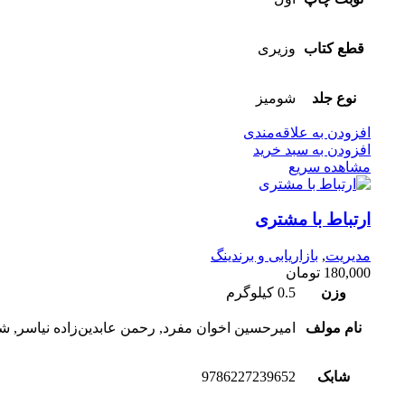
قطع کتاب
وزیری
نوع جلد
شومیز
افزودن به علاقه‌مندی
افزودن به سبد خرید
مشاهده سریع
ارتباط با مشتری
مدیریت
,
بازاریابی و برندینگ
180,000
تومان
وزن
0.5 کیلوگرم
نام مولف
امیرحسین اخوان مفرد, رحمن عابدین‌زاده نیاسر, 
شابک
9786227239652