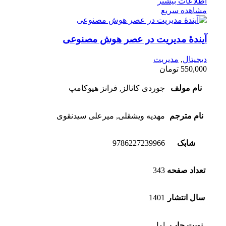
اطلاعات بیشتر
مشاهده سریع
آیندۀ مدیريت در عصر هوش مصنوعی
دیجیتال
,
مدیریت
550,000
تومان
نام مولف
جوردی کانالز, فرانز هیوکامپ
نام مترجم
مهدیه ویشقلی, میرعلی سیدنقوی
شابک
9786227239966
تعداد صفحه
343
سال انتشار
1401
نوبت چاپ
اول