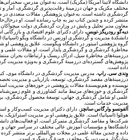
دانشگاه لاتینا آمریکا (مکزیک) است. به‌عنوان مدرس، سخنرانی‌ها
مختلف مکزیک و جهان در‌زمینۀ رقابت‌پذیری گردشگری، آمار و تأ
گردشگری داشته است. به‌عنوان پژوهشگر، مقالات متعددی در
منتشر کرده و چندین کتاب نیز به چاپ رسانده است. او درحال‌حا
معاون مدیر تحلیل و پایش در وزارت گردشگری دولت میچوآکان ف
دیه‌گو رودریگز-توبس،
دارای دکترای علوم اقتصادی و بازرگانی اس
دانشکدۀ مدیریت و گردشگری اورنس در دانشگاه ویگو (اسپانیا) 
گروه پژوهشی امیتور در دانشگاه ویگوست. علایق پژوهشی او ش
مخاطرۀ گردشگری و گردشگری پایدار است. او مقالات علمی و ه
در‌زمینۀ‌های مخاطرۀ سیل، ادراک ریسک و ارتباطات بحران منتش
پژوهش‌های گسترده‌ای در‌زمینۀ گردشگری و به‌ویژه مدیریت گر
داده است.
وِندی سی. راپ
، مدرس مدیریت گردشگری در دانشگاه موی، کن
در‌زمینۀ‌های مقصد گردشگری، توسعه، بازاریابی و مدیریت تخصص
نویسنده و هم‌نویسندۀ مقالات پژوهشی در حوزه‌های مدیریت است
گردشگری و حوزه‌های مرتبط مانند کشاورزی و علوم زمین‌شنا
علمی او شامل گردشگری جهانی، توسعۀ محصول گردشگری، برن
مدیریت خدمات است.
آلفونسو وارگاس-سانچز
، دارای دکترای مدیریت کسب‌وکار و استا
هوئلوا (اسپانیا) است. علایق پژوهشی او بر مدیریت استراتژیک، به
شرکت‌ها و مقاصد گردشگری متمرکز است. او فعالیت‌های دانشگ
دانشگاه‌ها و مؤسسات آموزش عالی مختلف در سراسر جهان و در 
داده و چندین مقالۀ علمی در مجلات بین‌المللی برتر منتشر کرده 
بنیان‌گذار و سردبیر یک مجله در حوزۀ گردشگری است.