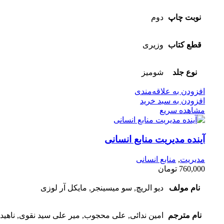
نوبت چاپ
دوم
قطع کتاب
وزیری
نوع جلد
شومیز
افزودن به علاقه‌مندی
افزودن به سبد خرید
مشاهده سریع
آینده مدیریت منابع انسانی
مدیریت
,
منابع انسانی
760,000
تومان
نام مولف
دیو الریچ, سو میسینجر, مایکل آر لوزی
نام مترجم
امین ندائی, علی محجوب, میر علی سید نقوی, ناهید