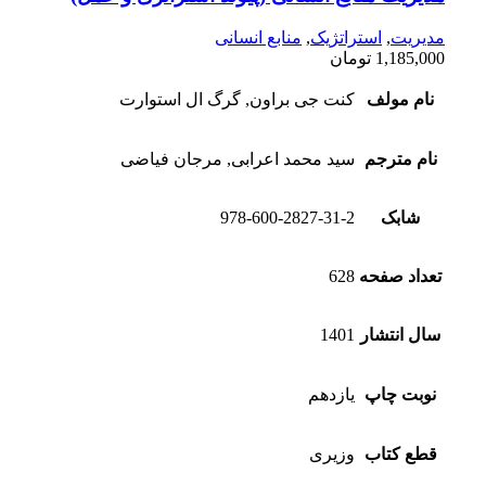
مدیریت
,
استراتژیک
,
منابع انسانی
1,185,000
تومان
نام مولف
کنت جی براون, گرگ ال استوارت
نام مترجم
سید محمد اعرابی, مرجان فیاضی
شابک
978-600-2827-31-2
تعداد صفحه
628
سال انتشار
1401
نوبت چاپ
یازدهم
قطع کتاب
وزیری