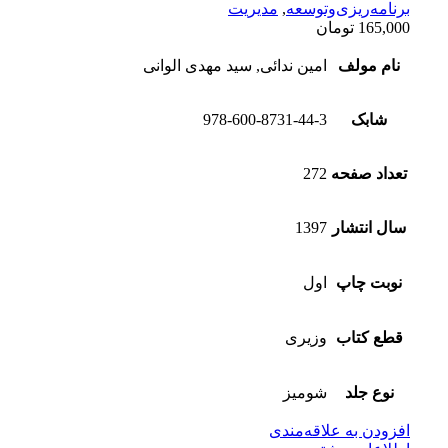
برنامه‌ریزی‌وتوسعه
,
مدیریت
165,000
تومان
نام مولف
امین ندائی, سید مهدی الوانی
شابک
978-600-8731-44-3
تعداد صفحه
272
سال انتشار
1397
نوبت چاپ
اول
قطع کتاب
وزیری
نوع جلد
شومیز
افزودن به علاقه‌مندی