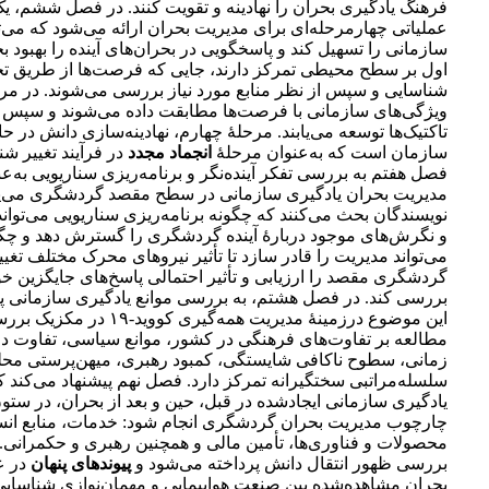
فرهنگ یادگیری بحران را نهادینه و تقویت کنند. در فصل ششم، ی
عملیاتی چهارمرحله‌ای برای مدیریت بحران ارائه می‌شود که می‌تو
سازمانی را تسهیل کند و پاسخگویی در بحران‌های آینده را بهبود 
اول بر سطح محیطی تمرکز دارند، جایی که فرصت‌ها از طریق تح
شناسایی و سپس از نظر منابع مورد نیاز بررسی می‌شوند. در مر
ویژگی‌های سازمانی با فرصت‌ها مطابقت داده می‌شوند و سپس ا
تاکتیک‌ها توسعه می‌یابند. مرحلۀ چهارم، نهادینه‌سازی دانش در 
سازمان است که به‌عنوان مرحلۀ
انجماد مجدد
در فرآیند تغییر شن
فصل هفتم به بررسی تفکر آینده‌نگر و برنامه‌ریزی سناریویی به‌عن
مدیریت بحران یادگیری سازمانی در سطح مقصد گردشگری می‌پر
نویسندگان بحث می‌کنند که چگونه برنامه‌ریزی سناریویی می‌توا
و نگرش‌های موجود دربارۀ آینده گردشگری را گسترش دهد و چگو
می‌تواند مدیریت را قادر سازد تا تأثیر نیروهای محرک مختلف تغیی
گردشگری مقصد را ارزیابی و تأثیر احتمالی پاسخ‌های جایگزین خود
بررسی کند. در فصل هشتم، به بررسی موانع یادگیری سازمانی پ
این موضوع درزمینۀ مدیریت همه‌گیری ک
مطالعه بر تفاوت‌های فرهنگی در کشور، موانع سیاسی، تفاوت د
زمانی، سطوح ناکافی شایستگی، کمبود رهبری، میهن‌پرستی محل
سلسله‌مراتبی سختگیرانه تمرکز دارد. فصل نهم پیشنهاد می‌کند که
یادگیری سازمانی ایجادشده در قبل، حین و بعد از بحران، در ستون
چارچوب مدیریت بحران گردشگری انجام شود: خدمات، منابع انس
محصولات و فناوری‌ها، تأمین مالی و همچنین رهبری و حکمرانی.
بررسی ظهور انتقال دانش پرداخته می‌شود و
پیوندهای پنهان
در ع
بحران مشاهده‌شده بین صنعت هواپیمایی و مهمان‌نوازی شناسایی