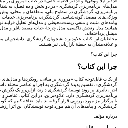
«دکتر لیلا وثوقی» و «دکتر فضیله خانی» در کتاب «مروری بر مبان
مدل‌های برنامه‌ریزی گردشگری» در دو بخش و ده فصل، به شفا
برنامه‌ریزی، گردشگری در سطوح ملّی، منطقه‌ای و محلی، پیش‌ب
ویژگی‌های مقصد، گونه‌شناسی گردشگری، برنامه‌ریزی خدمات و
پیامدهای مثبت و منفی زیست‌محیطی و مدل‌های تحلیل فرایند 
همانند: مدل رنجش داکسی، مدل چرخۀ حیات مقصد باتلر و مدل 
میشل پرداخته‌اند.
مخاطبان این کتاب علاوه‌بر دانشجویان گردشگری، دانشجویان مد
و علاقه‌مندان به حیطۀ بازاریابی نیز هستند.
چرا این کتاب؟
چرا این کتاب؟
از نکات قابل‌توجه کتاب «مروری بر مبانی، رویکردها و مدل‌های ب
گردشگری»، تقسیم پدیدۀ گردشگری به اجزا و عناصر مختلف اس
اجزا، تأثیری بر روند توسعۀ گردشگری دارند، ازاین‌رو یک نگرش
برنامه‌ریزی گردشگری دارد. علاوه‌براین، در این کتاب، عناصر و 
تأثیرگذار نیز مورد بررسی قرار گرفته‌اند. باید اضافه کنیم که گو
گردشگری و پیامدهای آن هم مورد توجه نویسندگان این اثر ارزشم
درباره مؤلف