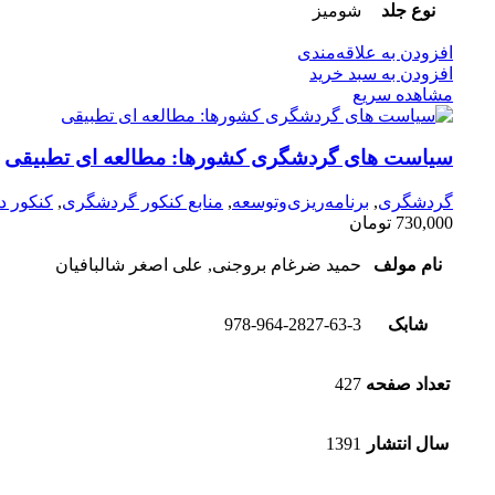
نوع جلد
شومیز
افزودن به علاقه‌مندی
افزودن به سبد خرید
مشاهده سریع
سیاست های گردشگری کشورها: مطالعه ای تطبیقی
گردشگری
,
برنامه‌ریزی‌وتوسعه
,
منابع کنکور گردشگری
,
کنکور د
730,000
تومان
نام مولف
حمید ضرغام بروجنی, علی اصغر شالبافیان
شابک
978-964-2827-63-3
تعداد صفحه
427
سال انتشار
1391