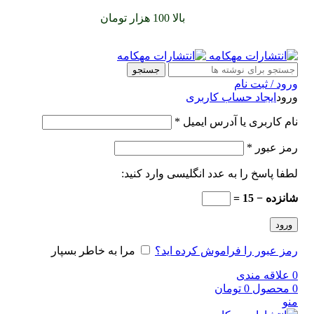
سفارشات خود را برای
بالا 100 هزار تومان
را با پیک رایگان تجربه
کنید
جستجو
ورود / ثبت نام
ورود
ایجاد حساب کاربری
نام کاربری یا آدرس ایمیل
*
رمز عبور
*
لطفا پاسخ را به عدد انگلیسی وارد کنید:
شانزده − 15 =
ورود
رمز عبور را فراموش کرده اید؟
مرا به خاطر بسپار
0
علاقه مندی
0
محصول
0
تومان
منو