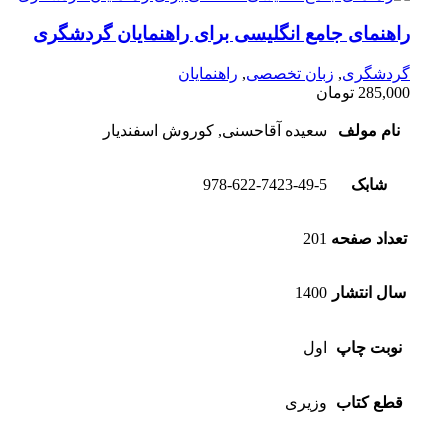
راهنمای جامع انگلیسی برای راهنمایان گردشگری
گردشگری
,
زبان تخصصی
,
راهنمایان
285,000
تومان
نام مولف
سعیده آقا‌حسنی, کوروش اسفندیار
شابک
978-622-7423-49-5
تعداد صفحه
201
سال انتشار
1400
نوبت چاپ
اول
قطع کتاب
وزیری