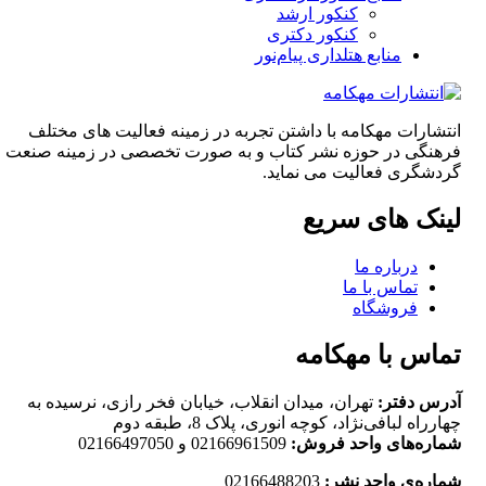
کنکور ارشد
کنکور دکتری
منابع هتلداری پیام‌نور
انتشارات مهکامه با داشتن تجربه در زمینه فعالیت های مختلف
فرهنگی در حوزه نشر کتاب و به صورت تخصصی در زمینه صنعت
گردشگری فعالیت می نماید.
لینک های سریع
درباره ما
تماس با ما
فروشگاه
تماس با مهکامه
آدرس دفتر:
تهران، میدان انقلاب، خیابان فخر رازی، نرسیده به
چهارراه لبافی‌نژاد، کوچه انوری، پلاک 8، طبقه دوم
شماره‌های واحد فروش:
02166961509 و 02166497050
شماره‌‌ی واحد نشر:
02166488203