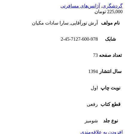
گردشگری
,
آژانس‌های مسافرتی
225,000
تومان
نام مولف
آرش نورآقایی, سارا سادات مکیان
شابک
2-45-7127-600-978
تعداد صفحه
73
سال انتشار
1394
نوبت چاپ
اول
قطع کتاب
رقعی
نوع جلد
شومیز
افزودن به علاقه‌مندی