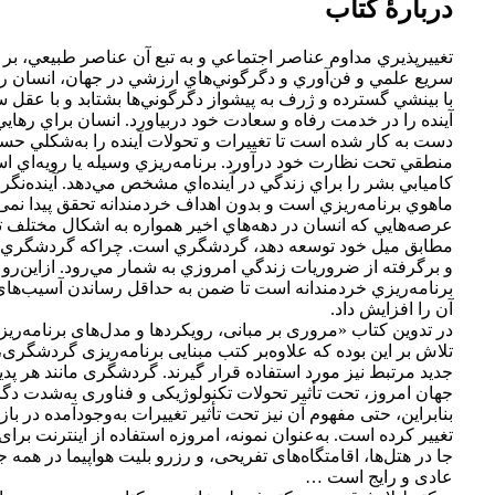
دربارهٔ کتاب
تغييرپذيري مداوم عناصر اجتماعي و به تبع آن عناصر طبيعي، بر 
سريع علمي و فن‌آوري و دگرگوني‌هاي ارزشي در جهان، انسان را و
با بينشي گسترده و ژرف به پيشواز دگرگوني‌ها بشتابد و با عقل 
آينده را در خدمت رفاه و سعادت خود دربیاورد. انسان براي رهايي
دست به كار شده است تا تغييرات و تحولات آينده را به‌شكلي حس
منطقي تحت نظارت خود درآورد. برنامه‌ريزي‌ وسيله يا رويه‌اي ا
كاميابي بشر را براي زندگي در آينده‌اي مشخص مي‌دهد. آينده‌نگر
ماهوي برنامه‌ريزي است و بدون اهداف خردمندانه تحقق پیدا نمی‌ک
عرصه‌هايي كه انسان در دهه‌هاي اخير همواره به اشكال مختلف ت
مطابق ميل خود توسعه دهد، گردشگري است. چراكه گردشگري ا
و برگرفته از ضروريات زندگي امروزي به شمار مي‌رود. ازاين‌رو ن
برنامه‌ريزي خردمندانه‌ است تا ضمن به حداقل رساندن آسيب‌هاي 
آن را افزایش داد.
در تدوین کتاب «مروری بر مبانی، رویکردها و مدل‌های برنامه‌ر
تلاش بر این بوده که علاوه‌بر کتب مبنایی برنامه‌ریزی گردشگری
جدید مرتبط نیز مورد استفاده قرار گیرند. گردشگری مانند هر پدی
جهان امروز، تحت تأثیر تحولات تکنولوژیکی و فناوری به‌شدت د
بنابراین، حتی مفهوم آن نیز تحت تأثیر تغییرات به‌وجود‌آمده در باز
تغییر کرده است. به‌عنوان نمونه، امروزه استفاده از اینترنت برای
جا در هتل‌ها، اقامتگاه‌های تفریحی، و رزرو بلیت هواپیما در همه ج
عادی و رایج است …