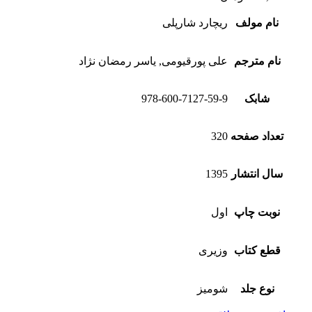
نام مولف
ریچارد شارپلی
نام مترجم
علی پورقیومی, یاسر رمضان نژاد
شابک
978-600-7127-59-9
تعداد صفحه
320
سال انتشار
1395
نوبت چاپ
اول
قطع کتاب
وزیری
نوع جلد
شومیز