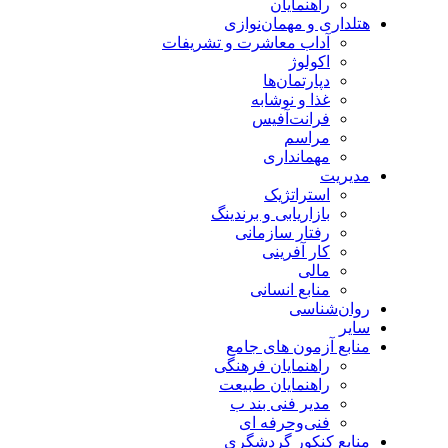
راهنمایان
هتلداری و مهمان‌نوازی
آداب معاشرت و تشریفات
اکولوژ
دپارتمان‌ها
غذا و نوشابه
فرانت‌آفیس
مراسم
مهمانداری
مدیریت
استراتژیک
بازاریابی و برندینگ
رفتار سازمانی
کار آفرینی
مالی
منابع انسانی
روان‌شناسی
سایر
منابع آزمون های جامع
راهنمایان فرهنگی
راهنمایان طبیعت
مدیر فنی بند ب
فنی‌وحرفه‌ ای
منابع کنکور گردشگری