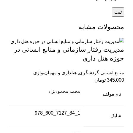
محصولات مشابه
مدیریت رفتار سازمانی و منابع انسانی در
حوزه هتل داری
منابع انسانی گردشگری
,
هتلداری و مهمان‌نوازی
345,000
تومان
محمد محمودنژاد
نام مولف
1_84_7127_600_978
شابک