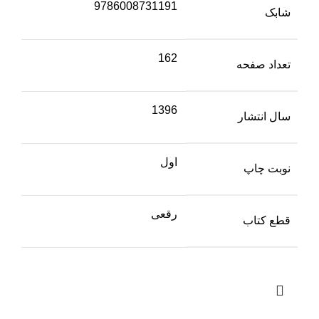
9786008731191
شابک
162
تعداد صفحه
1396
سال انتشار
اول
نوبت چاپ
رقعی
قطع کتاب