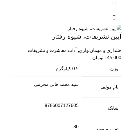
آیین تشریفات، شیوه رفتار
هتلداری و مهمان‌نوازی
,
آداب معاشرت و تشریفات
145,000
تومان
وزن
0.5 کیلوگرم
سید محمد هانی محرمی
نام مولف
9786007127605
شابک
80
تعداد صفحه