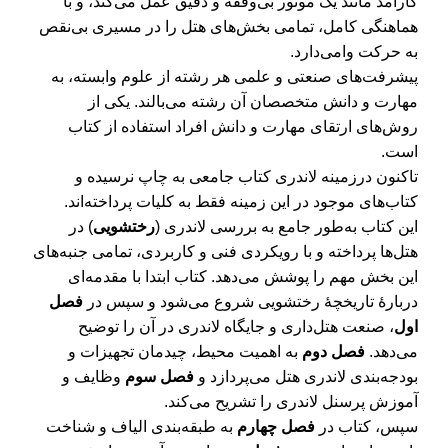
کارآمد مانند یک موتور بی‌وقفه و دقیق عمل می‌کند، و با
هماهنگی کامل، تمامی بخش‌های هتل را در مسیری بی‌نقص
به حرکت وا‌می‌دارد.
پیشرفت‌های صنعتی و علمی هر رشته از علوم وابسته، به
مهارت و دانش متخصصان آن رشته می‌بالند. یكی از
روش‌های ارتقای مهارت و دانش افراد استفاده از كتاب
است.
تاكنون درزمینه لاندری كتاب جامعی به چاپ نرسیده و
كتاب‌های موجود در این زمینه فقط به كلیات پرداخته‌اند.
این کتاب به‌طور جامع به بررسی لاندری (
رختشویی
) در
هتل‌ها پرداخته و با رویکردی فنی و کاربردی، تمامی جنبه‌های
این بخش مهم را پوشش می‌دهد. کتاب ابتدا با مقدمه‌ای
دربارۀ تاریخچۀ رختشویی شروع می‌شود و سپس در
فصل
اول
، صنعت هتل‌داری و جایگاه لاندری در آن را توضیح
می‌دهد.
فصل دوم
به اهمیت محیط، چیدمان تجهیزات و
بودجه‌بندی لاندری هتل می‌پردازد و
فصل سوم
وظایف و
آموزش پرسنل لاندری را تشریح می‌کند.
سپس، کتاب در
فصل چهارم
به طبقه‌بندی الیاف و شناخت