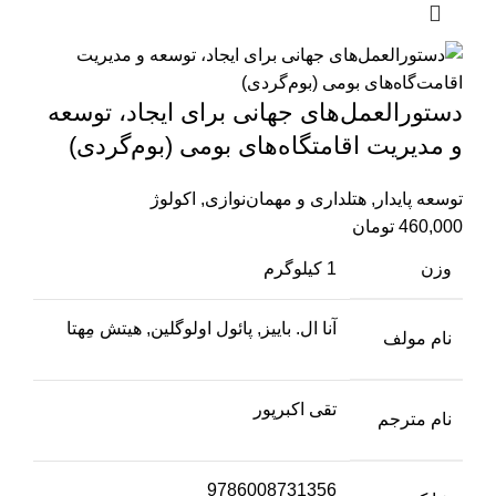
دستور‌العمل‌‌های جهانی برای ایجاد، توسعه
و مدیریت اقامتگاه‌های بومی (بوم‌گردی)
توسعه پایدار
,
هتلداری و مهمان‌نوازی
,
اکولوژ
460,000
تومان
وزن
1 کیلوگرم
آنا ال. باییز, پائول اولوگلین, هیتش مِهتا
نام مولف
تقی اکبرپور
نام مترجم
9786008731356