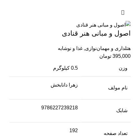
اصول و مبانی هنر قنادی
هتلداری و مهمان‌نوازی
,
غذا و نوشابه
395,000
تومان
وزن
0.5 کیلوگرم
زهرا دانابخش
نام مولف
9786227239218
شابک
192
تعداد صفحه