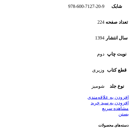
شابک
978-600-7127-20-9
تعداد صفحه
224
سال انتشار
1394
نوبت چاپ
دوم
قطع کتاب
وزیری
نوع جلد
شومیز
افزودن به علاقه‌مندی
افزودن به سبد خرید
مشاهده سریع
بستن
دسته‌های محصولات