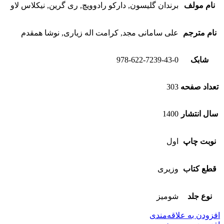
نام مولف
برندان گلیسون, دارکو رادوویچ, ری گرین, نیکلاس لاو
نام مترجم
علی سامانی مجد, کرامت اله زیاری, نوشا همقدم
شابک
978-622-7239-43-0
تعداد صفحه
303
سال انتشار
1400
نوبت چاپ
اول
قطع کتاب
وزیری
نوع جلد
شومیز
افزودن به علاقه‌مندی