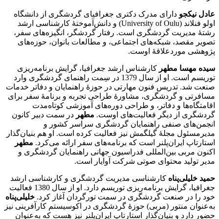
عادل نیکجو
دارای مدرک دکتری جغرافیای گردشگری از دانشگاه
اولو فنلاند (University of Oulu) و دانش‌آموختۀ کارشناسی ارشد
رشتۀ مدیریت گردشگری است. رفتار گردشگر، انگیزه‌های سفر،
تصویر مقصد، شبکه‌های اجتماعی، و مطالعات بانوان، حوزه‌های
پژوهشی موردعلاقۀ اوست.
سیده مهسا مطهر
کارشناس ارشد جغرافیا، گرایش برنامه‌ریزی
توریسم است. او از سال 1379 در سِمت راهنمای گردشگری وارد
صنعت شد. تدریس فنون مهارتی در حوزۀ راهنمایان و دفاتر خدمات
مسافرتی و گردشگری، مشاورۀ طراحی تجربه و برنامۀ سفر برای
اقامتگاه‌ها و دفاتر، و طراحی دوره‌های آموزشی کوتاه‌مدت
گردشگری از دیگر فعالیت‌های اوست.
مطهر
در سمت دبیر کانون
انجمن‌های صنفی راهنمایان گردشگری سراسر کشور و
مدیرمسئول مجلۀ گیلگمش نیز فعالیت کرده است. او هم‌ بنیان‌گذار
استارتاپ ایران‌پلنر است که برنامه‌های سفر ارائه می‌کرد.
مطهر
اکنون مربی بین‌المللی فدراسیون جهانی راهنمایان گردشگری و
مدیر تولید محتوای صوتی شرکت آوایار است.
حمید خلیلی‌پناه
کارشناسی مدیریت گردشگری و کارشناسی ارشد
جغرافیا، گرایش برنامه‌ریزی توریسم دارد. او از سال 1380 فعالیت
خود را در صنعت گردشگری در سمت تورگردان آغاز کرد.
خلیلی‌پناه
به‌عنوان منتور (مربی) حوزۀ گردشگری در اکوسیستم کارآفرینی نیز
حضور دارد و ‌بنیان‌گذار‌ استارتاپ ایران‌پلنر نیز هست که به‌عنوان