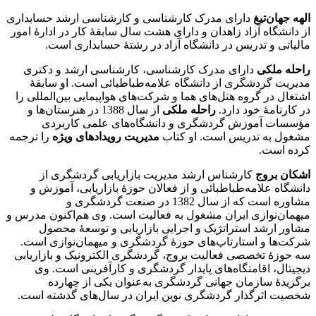
الهه جهان‌تیغ
دارای مدرک کارشناسی و کارشناسی ارشد حسابداری
از دانشگاه آزاد زاهدان و دارای هشت سال سابقۀ کار در ادارۀ امور
مالیاتی و تدریس در دانشگاه آزاد در رشتۀ حسابداری است.
راحله ملکی
دارای مدرک کارشناسی، کارشناسی ارشد و دکتری
مدیریت گردشگری از دانشگاه علامه‌طباطبائی است. او سابقۀ
اشتغال در گروه هتل‌های هما و شرکت‌های هواپیمایی بین‌المللی را
در کارنامۀ خود دارد.
راحله ملکی
از سال 1388 در هنرستان‌ها و
مؤسسات آموزش گردشگری و دانشگاه‌های علمی کاربردی
مشغول به تدریس است. او کتاب
مدیریت رویدادهای ویژه
را ترجمه
کرده است.
اشکان بروج
کارشناس ارشد مدیریت بازاریابی گردشگری از
دانشگاه علامه‌طباطبائی و از فعالان حوزۀ بازاریابی، آموزش و
مشاوره است که از سال 1382 در صنعت گردشگری و
میهمان‌نوازی ایران مشغول به فعالیت است. وی هم‌اکنون مدرس و
مشاور ارشد استراتژیک و اجرایی بازاریابی و توسعۀ محصول
شرکت‌ها و استارتاپ‌های حوزۀ گردشگری و میهمان‌نوازی است.
سه حوزۀ تخصصی فعالیت بروج، گردشگری الکترونیک و بازاریابی
دیجیتال، اقامتگاه‌های پایدار گردشگری و کارآفرینی است. وی
برگزیدۀ سازمان جهانی گردشگری به‌عنوان یکی از چهارده
شخصیت اثرگذار گردشگری نوین ایران در سال‌های گذشته است.