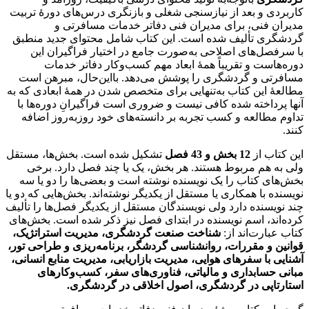
کاربردی و بعد از نیازسنجی شغلی و بازنگری درس‌های دورۀ تربیت
مدیران فنی، برای مدیران فنی دفاتر خدمات مسافرتی و
گردشگری تألیف شده است. این کتاب شامل محتوای جدید منطبق
با سرفصل‌های اصلاحی به‌صورت جامع در اختیار فراگیران این
دوره‌هاست و تقریباً همۀ ابعاد مهم کسب‌وکار دفاتر خدمات
مسافرتی و گردشگری را پوشش می‌دهد. بااین‌حال، مبرهن است
مطالعۀ این کتاب به‌تنهایی برای متخصص شدن در همۀ ابعادی که به
آنها پرداخته‌ شده کافی نیست و ضروری است فراگیرانِ دوره‌‌ها با
تداوم مطالعه و کسب تجربه بر دانسته‌های خود روز‌به‌روز اضافه
کنند.
این کتاب از
12 بخش و 43 فصل
تشکیل شده است. بخش‌ها، مستقل
ولی به هم مربوط هستند. هر بخش، یک یا چند فصل دارد. برخی
بخش‌های کتاب را یک نویسنده نوشته است و بعضی‌ها را دو یا سه
نویسنده با همکاری یا مستقل از یکدیگر نوشته‌اند. بخش‌هایی که دو یا
چند نویسنده دارد ولی نویسندگان مستقل از یکدیگر فصل‌ها را تألیف
کرده‌اند، اسم نویسنده در ابتدای فصل نیز ذکر شده است. بخش‌های
کتاب عبارت‌اند از:
شناخت صنعت گردشگری، مدیریت استراتژیک،
قوانین و مقررات، روانشناسی گردشگر، برنامه‌ریزی و طراحی تور،
آشنایی با سفرهای هوایی، مدیریت بازاریابی، مدیریت منابع انسانی،
مبانی حسابداری و مالیاتی، فناوری‌های سفر، کسب‌وکارهای
استارتاپی در گردشگری، اصول اخلاقی در گردشگری.