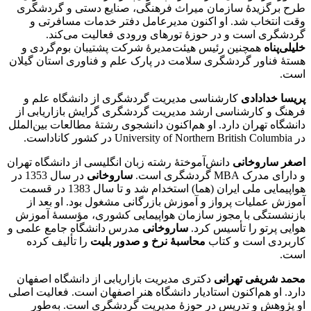
طرح برگزیدۀ سازمان میراث فرهنگی، صنایع‌ دستی و گردشگری
وقت انتخاب شد‌. او اکنون مدیرعامل دفتر خدمات مسافرتی و
گردشگری است و در حوزۀ تورهای ورودی فعالیت می‌کند.
خلیلی‌پناه
همچنین رئیس هیئت‌مدیرۀ شرکت پشتیبان بوم‌گردی و
هستۀ فناور گردشگری سلامت در پارک علم و فناوری استان گیلان
است.
پریسا خدادادی
کارشناسی مدیریت گردشگری از دانشگاه علم و
فرهنگ و کارشناسی ارشد مدیریت گردشگری گرایش بازاریابی از
دانشگاه تهران دارد. او هم‌‌اکنون دانشجوی رشتۀ مطالعات بین‌الملل
در University of Northern British Columbia در کشور کاناداست.
اصغر ساروخانی
دانش‌آموختۀ رشته زبان انگلیسی از دانشگاه تهران
و دارای مدرک MBA گردشگری است.
ساروخانی
در سال 1353 در
هواپیمایی ملی ایران (هما) استخدام شد و تا سال 1383 در قسمت
آموزش عملیات پرواز و آموزش بازرگانی مشغول بود. او بعد از
بازنشستگی با مجوز سازمان هواپیمایی کشوری، مؤسسۀ آموزش
هوایی پرتو را تأسیس کرد.
ساروخانی
مدرس دانشگاه جامع علمی و
کاربردی است و کتاب
محاسبۀ نرخ و صدور بلیت
را تألیف کرده
است.
محمد شریفی تهرانی
دکتری مدیریت بازاریابی از دانشگاه اصفهان
دارد. او هم‌اکنون استادیار دانشگاه هنر اصفهان است. فعالیت اصلی
او پژوهش و تدریس در حوزۀ مدیریت گردشگری است. به‌طور