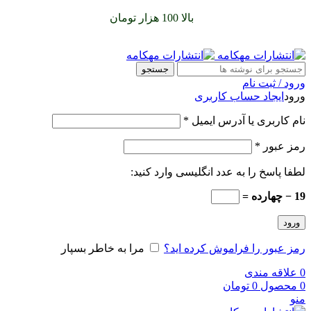
سفارشات خود را برای
بالا 100 هزار تومان
را با پیک رایگان تجربه
کنید
جستجو
ورود / ثبت نام
ورود
ایجاد حساب کاربری
نام کاربری یا آدرس ایمیل
*
رمز عبور
*
لطفا پاسخ را به عدد انگلیسی وارد کنید:
19 − چهارده =
ورود
رمز عبور را فراموش کرده اید؟
مرا به خاطر بسپار
0
علاقه مندی
0
محصول
0
تومان
منو