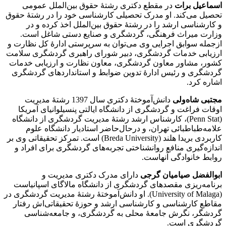
اسماعیل برات
در مقطع دکتری رشتۀ حقوق بین‌الملل عمومی
تحصیل می‌کند. او مدرک تحصیلی کارشناسی خود را در رشتۀ حقوق
و کارشناسی ارشد را در رشتۀ حقوق بین‌الملل اخذ کرده و در
وزارت میراث فرهنگی، گردشگری و صنایع دستی شاغل است.
ازجمله سوابق اجرایی وی می‌توان به سرپرستی ادارۀ کل نظارت و
ارزیابی خدمات گردشگری، دبیر شورای راهبری گردشگری سلامت
کشور، مشاور معاون گردشگری، معاون نظارت و ارزیابی خدمات
گردشگری و رئیس ادارۀ تدوین ضوابط و استانداردهای گردشگری
اشاره کرد.
مجتبی شاه‌ولی
دانش‌آموختۀ دکتری سال 1397 رشتۀ مدیریت
اوقات فراغت و گردشگری از دانشگاه ایالتی پنسیلوانیای آمریکا
(Penn Stat)، کارشناس ارشد رشتۀ مدیریت گردشگری از دانشگاه
علامه‌طباطبائی تهران، و درحال‌حاضر استادیار دانشگاه علوم
کاربردی بریدا هلند (Breda University) است. تمرکز تحقیقاتی وی بر
اندازه‌گیری منافع روانشناختی تجربه‌های گردشگری برای افراد و
روابط خانواد‌گی آنهاست.
ابوالفضل صیامیان گرجی
دارای مدرک دکتری مدیریت و
برنامه‌ریزی مقصدهای گردشگری از دانشگاه مالاگای اسپانیاست
(University of Malaga). او دانش‌آموختۀ رشتۀ مدیریت گردشگری در
مقاطع کارشناسی و کارشناسی ارشد و حوزۀ تحقیقاتی‌اش رفتار
گردشگر، نگرش جامعۀ محلی به گردشگری، و جامعه‌شناسی
گردشگری است.