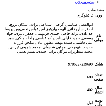
ویدیو معرفی
مشخصات
وزن
2 کیلوگرم
ابوالفضل صیامیان گرجی, اسماعیل برات, اشکان بروج,
اصغر ساروخانی, الهه جهان‌تیغ, امیرعباس نجفی‌پور, پریسا
خدادادی, ترانه حاجی احمدی فرمهینی, جعفر باپیری, جواد
نام
یوسفی, حمید خلیلی‌پناه, دیاکو عباسی, راحله ملکی, سید
مولف
علی هاشمی, سیده مهسا مطهر, عادل نیکجو, فرزانه
حقیقت‌ قهفرخی, مجتبی شاه‌ولی, محمد شریفی تهرانی,
محمد ‌منظرنژاد, مژگان تراب احمدی, نسیم نعمتی
شابک
9786227239690
تعداد
680
صفحه
سال
1402
انتشار
نوبت
اول
چاپ