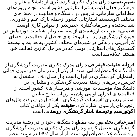
نسیم نعمتی
دارای مدرک دکتری گردشگری از دانشگاه علم و
فرهنگ و فعال اکوسیستم استارتاپی کشور است. انجام پروژه‌های
مطالعاتی سازمانی، تدریس در دانشگاه و فعالیت در بخش‌های
مختلف اکوسیستم استارتاپی کشور ازجمله پارک علم ‌و فناوری،
شتاب‌دهنده و سرمایه‌گذاری خطرپذیر از سوابق کاری اوست.
«نعمتی» تجربیات ارزشمندی از سه استارتاپ شکست‌خورده‌اش در
حوزۀ گردشگری دارد و با آموخته‌های حاصل از فعالیت در فضای
کارآفرینی و زندگی در شهرهای مختلف کشور، به هدایت و توسعۀ
کسب‌وکارهای استارتاپی بومی که در مراحل آغازین فعالیت خود
هستند علاقه‌مند است.
فرزانه حقیقت قهفرخی
دارای مدرک دکتری مدیریت گردشگری از
دانشگاه علامه‌طباطبائی است. او یکی از مدرسان فدراسیون جهانی
راهنمایان گردشگری در ایران است و از سال 1393 مشغول به
تدریس درس‌های رشتۀ مدیریت گردشگری و هتلداری در
دانشگاه‌ها، مؤسسات آموزشی و هنرستان‌های کشور است. از
فعالیت‌های اجرایی او می‌توان به ارزیاب طرح تطبیق
استانداردسازی تأسیسات گردشگری و اشتغال در شرکت هتل‌های
زنجیره‌ای پارسیان اشاره کرد.
حقیقت
یکی از مؤلفان کتاب
اکوتوریسم و توسعۀ پایدار گردشگری روستایی
است.
امیرعباس نجفی‌پور
سه مقطع دانشگاهی خود را در رشتۀ مدیریت
گردشگری تحصیل کرده و دارای مدرک دکتری مدیریت گردشگری
از دانشگاه علامه‌طباطبایی است. او از سال 1392 در سمت عضو