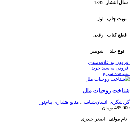
سال انتشار
1395
نوبت چاپ
اول
قطع کتاب
رقعی
نوع جلد
شومیز
افزودن به علاقه‌مندی
افزودن به سبد خرید
مشاهده سریع
شناخت روحیات ملل
گردشگری
,
انسان‌شناسی
,
منابع هتلداری پیام‌نور
485,000
تومان
نام مولف
اصغر حیدری