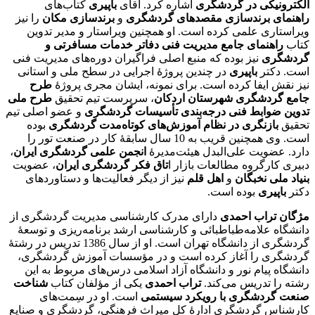
الکترونیکی در گردشگری
اشاره کرد. آقای
باپیری
کتاب­‌های
راهنمای برندسازی مقصدهای گردشگری
و
برندسازی مکان
را نیز
ویراستاری علمی کرده است. او همچنین ویراستار و مدیر تدوین
کتاب
راهنمای جامع مدیریت فنی دفاتر خدمات مسافرتی و
گردشگری
نیز بوده که منبع اصلی فراگیران دوره‌­های مدیریت فنی
است. دکتر
باپیری
در چندین پروژۀ اجرایی در سطح ملی و استانی
نیز نقش­ ایفا کرده است. برای نمونه، ایشان مجری پروژۀ
طرح
جامع گردشگری شهرستان اردکان
، سرپرست تیم تحقیق
طرح­ ملی
تدوین ضوابط فنی درجه­‌بندی تأسیسات گردشگری
و عضو اصلی تیم
تحقیق
بازنگری در نظام آموزش‌های کوتاه‌مدت گردشگری
بوده
است. وی همچنین قریب به 10 سال سابقۀ کار در صنعت تور را
دارد. عضویت علی‌­البدل هیئت‌مدیرۀ
انجمن علمی گردشگری ایران
،
دبیری کارگروه مطالعات بازار ا
تاق فکر گردشگری ایران
، عضویت
بنیاد ملی نخبگان
و
اهل قلم
نیز از دیگر فعالیت­‌ها و دستاوردهای
دکتر
باپیری
بوده است.
مژگان تراب ‌احمدی
دارای مدرک کارشناسی مدیریت گردشگری از
دانشگاه علامه‌طباطبائی و کارشناسی ارشد برنامه‌ریزی و توسعۀ
گردشگری از دانشگاه تهران است. او از سال 1386 تدریس در رشتۀ
گردشگری را آغاز کرده است و در مؤسسات آموزش گردشگری،
دانشگاه پیام نور و دانشگاه آزاد اسلامی درس‌های مربوط به این
رشته را تدریس می‌کند.
تراب ‌احمدی
یکی از مؤلفان کتاب
شناخت
صنعت گردشگری با رویکرد سیستمی
است. او در سِمت‌های
کارشناس گردشگری ادارۀ کل میراث فرهنگی، گردشگری و صنایع