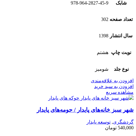
شابک
978-964-2827-45-9
تعداد صفحه
302
سال انتشار
1398
نوبت چاپ
هشتم
نوع جلد
شومیز
افزودن به علاقه‌مندی
افزودن به سبد خرید
مشاهده سریع
شهر سبز خانه‌های پایدار / حومه‌های پایدار
گردشگری
,
توسعه پایدار
540,000
تومان