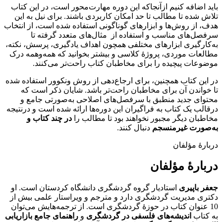
باید اضافه کنیم ازآنجاکه این دوره مهارت‌محور است، در این کتاب
تلاش شده تا مطالب تا حد امکان کاربردی باشند. برای نیل به این
هدف، از روش‌ها و ابزارهای گوناگونی استفاده شده است، از انتخاب
سرفصل‌های مناسب و استفاده از مثال‌های متعدد‌ گرفته تا
به‌کارگیری ابزارهای مختلفی همچون اهداف یادگیری، پرسش، نکته،
مطالعات موردی، پروژۀ کلاسی و بیشتر بخوانید که همه‌وهمه درک
موضوعات پیچیده را برای مخاطبان کتاب راحت‌تر می‌کنند.
در این کتاب همچنین، برای ارجاع‌دهی از روش ونکوور استفاده شده
تا خواندن آن برای مخاطبان راحت‌تر باشد. شایان ذکر است که
محتوای جدید منطبق با سرفصل‌های اصلاحی به‌صورتی جامع و
درقالب یک کتاب به فراگیران این دوره‌ها ارائه شده است و درنتیجه
مخاطبان دیگر مجبور نخواهند بود تا مطالب را
در چند کتاب و
به‌صورت غیرمنسجم
دنبال کنند.
دربارۀ مؤلفان
دربارۀ مؤلفان
جعفر باپیری
استادیار گروه گردشگری دانشگاه کردستان است. او
دکتری مدیریت گردشگری دارد و مترجم و ویراستار علمی بیش از
10 عنوان کتاب در حوزۀ گردشگری است. از ترجمه­‌هایش می‌­­توان
به کتاب
اندیشه­‌های فلسفی در گردشگری
و
راهنمای جامع بازاریابی