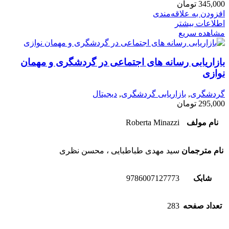
345,000
تومان
افزودن به علاقه‌مندی
اطلاعات بیشتر
مشاهده سریع
بازاریابی رسانه های اجتماعی در گردشگری و مهمان
نوازی
گردشگری
,
بازاریابی گردشگری
,
دیجیتال
295,000
تومان
نام مولف
Roberta Minazzi
نام مترجمان
سید مهدی طباطبایی ، محسن نظری
شابک
9786007127773
تعداد صفحه
283