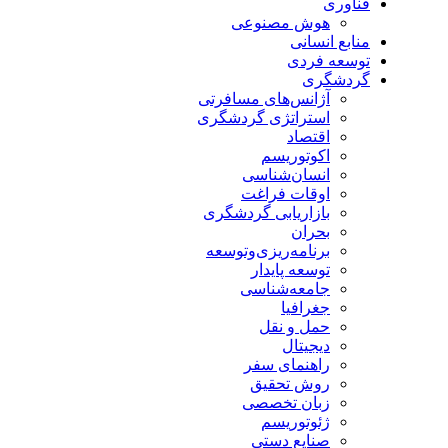
فناوری
هوش مصنوعی
منابع انسانی
توسعه فردی
گردشگری
آژانس‌های مسافرتی
استراتژی گردشگری
اقتصاد
اکوتوریسم
انسان‌شناسی
اوقات فراغت
بازاریابی گردشگری
بحران
برنامه‌ریزی‌وتوسعه
توسعه پایدار
جامعه‌شناسی
جغرافیا
حمل و نقل
دیجیتال
راهنمای سفر
روش تحقیق
زبان تخصصی
ژئوتوریسم
صنایع دستی