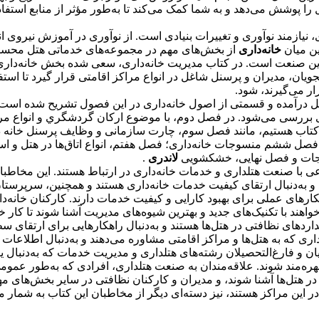
ل را پوشش می‌دهد و به شما کمک می‌کند تا به‌طور مؤثر از منابع استفاده
، نیازمند نوآوری و تغییرات بنیادی است. از نوآوری در آموزش نیروی
ین میان
خانه‌داری
از بخش‌های مهم در مجموعه‌های خدماتی هتل محسوب
 این صنعت است. در کتاب مدیریت خانه‌داری، سعی شده بخش خانه‌داری 
یان، مدیران و پرسنل شاغل در انواع مراکز اقامتی قرار گیرد تا استف
ر می‌گیرند، شود.
درآمده و قسمتی از اصول خانه‌داری در این فصول تشریح شده است.
ررسی می‌شود. در فصل دوم، با موضوع اركان گردشگري و انواع مراكز
کتاب هستیم، مانند فصل سوم، چارت سازمانی و وظایف پرسنل خانه 
 فصل ششم منسوجات خانه‌داری؛ فصل هفتم، انواع اتاق‌ها در هتل و ا
سوجات و فصل نهایی، خشکشویی
لاندری
.
با صنعت هتلداری و خدمات خانه‌داری در ارتباط هستند. این مخاطبا
و به‌دنبال ارتقای کیفیت خدمات خانه‌داری هستند و همچنین، سرپرستان
اهکارهای عملی برای بهبود کارایی و کیفیت خدمات دارند. کارکنان خانه‌
د با تکنیک‌های جدید و بهترین شیوه‌های مدیریت آشنا شوند تا کار خود
ردهای نظافتی در هتل‌ها هستند و به‌دنبال راهکارهایی برای ارتقای س
ری که به هتل‌ها و مراکز اقامتی مشاوره می‌دهند و به‌دنبال اطلاعات به
ن و فارغ‌التحصیلان رشته‌های هتلداری و مدیریت خدمات که به‌دنبال ی
 بهره‌مند شوند. علاقه‌مندان به صنعت هتلداری، افرادی که به‌طور عمو
در هتل‌ها آشنا شوند، و مدیران و کارکنان نظافتی در سایر بخش‌های مه
در این مراکز هستند، نیز دسته‌ای دیگر از مخاطبان این کتاب به شمار م