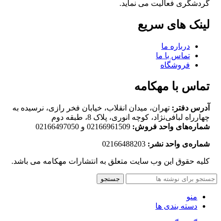
گردشگری فعالیت می نماید.
لینک های سریع
درباره ما
تماس با ما
فروشگاه
تماس با مهکامه
آدرس دفتر:
تهران، میدان انقلاب، خیابان فخر رازی، نرسیده به
چهارراه لبافی‌نژاد، کوچه انوری، پلاک 8، طبقه دوم
شماره‌های واحد فروش:
02166961509 و 02166497050
شماره‌‌ی واحد نشر:
02166488203
کلیه حقوق این وب سایت متعلق به انتشارات مهکامه می باشد.
جستجو
منو
دسته بندی ها