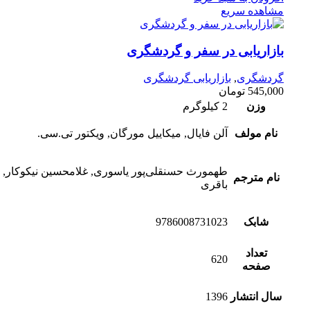
مشاهده سریع
بازاریابی در سفر و گردشگری
گردشگری
,
بازاریابی گردشگری
545,000
تومان
وزن
2 کیلوگرم
نام مولف
آلن فایال, میکاییل مورگان, ویکتور تی.سی.
طهمورث حسنقلی‌پور یاسوری, غلامحسین نیکوکار, 
نام مترجم
باقری
شابک
9786008731023
تعداد
620
صفحه
سال انتشار
1396