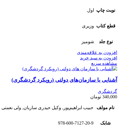
نوبت چاپ
اول
قطع کتاب
وزیری
نوع جلد
شومیز
افزودن به علاقه‌مندی
افزودن به سبد خرید
مشاهده سریع
آشنایی با سازمان‌های دولتی (رویکرد گردشگری)
گردشگری
340,000
تومان
نام مولف
حبیب ابراهیم‌پور, وکیل حیدری ساربان, ولی نعمتی
شابک
978-600-7127-20-9