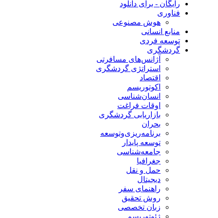
رایگان - برای دانلود
فناوری
هوش مصنوعی
منابع انسانی
توسعه فردی
گردشگری
آژانس‌های مسافرتی
استراتژی گردشگری
اقتصاد
اکوتوریسم
انسان‌شناسی
اوقات فراغت
بازاریابی گردشگری
بحران
برنامه‌ریزی‌وتوسعه
توسعه پایدار
جامعه‌شناسی
جغرافیا
حمل و نقل
دیجیتال
راهنمای سفر
روش تحقیق
زبان تخصصی
ژئوتوریسم