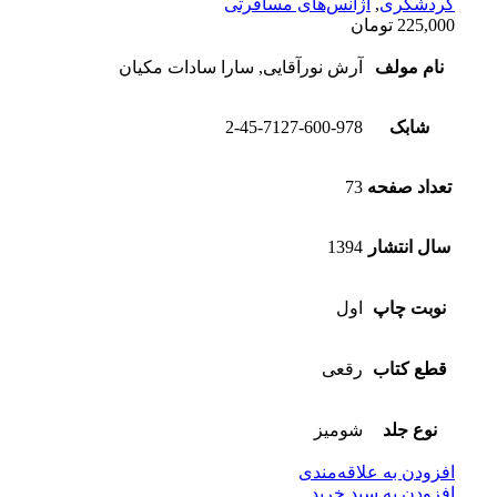
گردشگری
,
آژانس‌های مسافرتی
225,000
تومان
نام مولف
آرش نورآقایی, سارا سادات مکیان
شابک
2-45-7127-600-978
تعداد صفحه
73
سال انتشار
1394
نوبت چاپ
اول
قطع کتاب
رقعی
نوع جلد
شومیز
افزودن به علاقه‌مندی
افزودن به سبد خرید