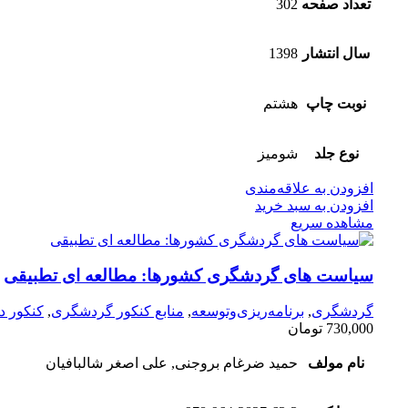
تعداد صفحه
302
سال انتشار
1398
نوبت چاپ
هشتم
نوع جلد
شومیز
افزودن به علاقه‌مندی
افزودن به سبد خرید
مشاهده سریع
سیاست های گردشگری کشورها: مطالعه ای تطبیقی
گردشگری
,
برنامه‌ریزی‌وتوسعه
,
منابع کنکور گردشگری
,
کنکور د
730,000
تومان
نام مولف
حمید ضرغام بروجنی, علی اصغر شالبافیان