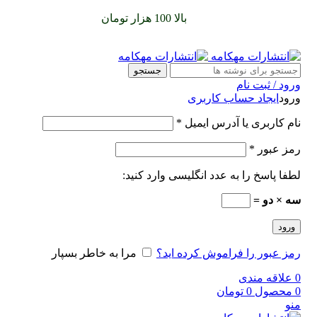
سفارشات خود را برای
بالا 100 هزار تومان
را با پیک رایگان تجربه
کنید
جستجو
ورود / ثبت نام
ورود
ایجاد حساب کاربری
نام کاربری یا آدرس ایمیل
*
رمز عبور
*
لطفا پاسخ را به عدد انگلیسی وارد کنید:
سه × دو =
ورود
رمز عبور را فراموش کرده اید؟
مرا به خاطر بسپار
0
علاقه مندی
0
محصول
0
تومان
منو