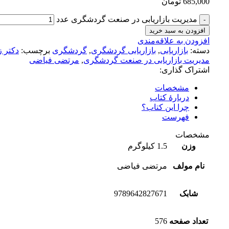
685,000
تومان
مدیریت بازاریابی در صنعت گردشگری عدد
افزودن به سبد خرید
افزودن به علاقه‌مندی
دسته:
بازاریابی
,
بازاریابی گردشگری
,
گردشگری
برچسب:
دکتر 
مدیریت بازاریابی در صنعت گردشگری
,
مرتضی فیاضی
اشتراک گذاری:
مشخصات
دربارهٔ کتاب
چرا این کتاب؟
فهرست
مشخصات
وزن
1.5 کیلوگرم
نام مولف
مرتضی فیاضی
شابک
9789642827671
تعداد صفحه
576