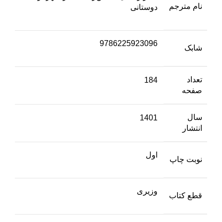
نام مترجم
دوستانی
9786225923096
شابک
تعداد
184
صفحه
سال
1401
انتشار
اول
نوبت چاپ
وزیری
قطع کتاب