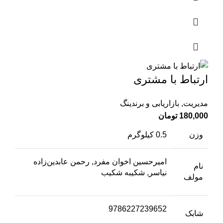
ارتباط با مشتری
مدیریت
,
بازاریابی و برندینگ
180,000
تومان
وزن
0.5 کیلوگرم
امیرحسین اخوان مفرد, رحمن عابدین‌زاده
نام
نیاسر, شکیبه شکیب
مولف
9786227239652
شابک