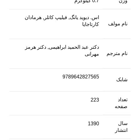
وزن
0.7 کیلوگرم
اس. دیوید یانگ, فیلیپ کاتلر, هرمادان
نام مولف
کارتاجایا
دکتر عبد الحمید ابراهیمی, دکتر هرمز
نام مترجم
مهرانی
9789642827565
شابک
تعداد
223
صفحه
سال
1390
انتشار