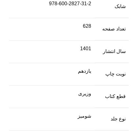
978-600-2827-31-2
شابک
628
تعداد صفحه
1401
سال انتشار
یازدهم
نوبت چاپ
وزیری
قطع کتاب
شومیز
نوع جلد