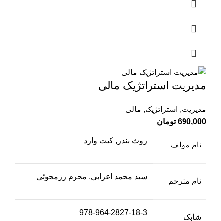
مدیریت استراتژیک مالی
مدیریت
,
استراتژیک
,
مالی
690,000
تومان
روث بندر, کیت وارد
نام مولف
سید محمد اعرابی, محرم رزمجوئی
نام مترجم
978-964-2827-18-3
شابک