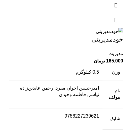
خودمدیریتی
مدیریت
165,000
تومان
وزن
0.5 کیلوگرم
امیرحسین اخوان مفرد, رحمن عابدین‌زاده
نام
نیاسر, فاطمه وحیدی
مولف
9786227239621
شابک