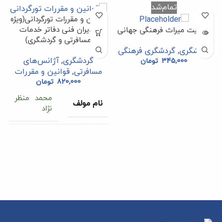
تمام‌شد
قوانین و مقررات تورگردانی(ویژه
مدیران فنی دفاتر خدمات
مدیریت میراث فرهنگی جهانی
مسافرتی و گردشگری)
گردشگری
,
گردشگری فرهنگی
گردشگری
,
آژانس‌های
345,000
تومان
گ
مسافرتی
,
قوانین و مقررات
820,000
تومان
محمد منظر
نام مولف
نژاد
978-622-
شابک
7239-20-1
512
تعداد صفحه
1400
سال انتشار