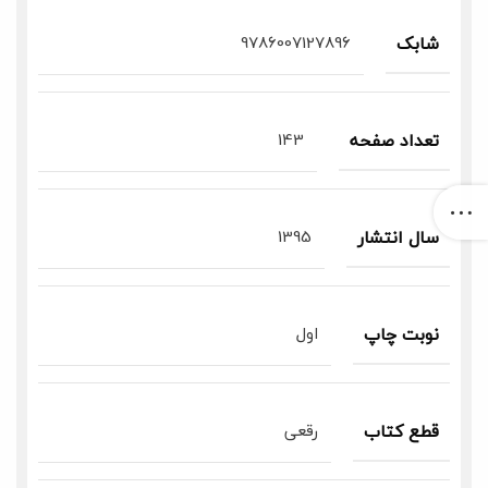
9786007127896
شابک
143
تعداد صفحه
1395
سال انتشار
اول
نوبت چاپ
رقعی
قطع کتاب