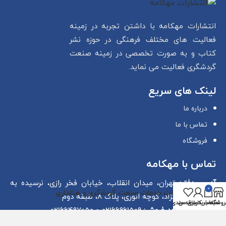
انتشارات مهکامه با داشتن تجربه در زمینه
اول
نوبت چاپ
فعالیت های مختلف فرهنگی در حوزه نشر
کتاب و به صورت تخصصی در زمینه صنعت
وزیری
قطع کتاب
گردشگری فعالیت می نماید.
لینک های سریع
شومیز
نوع جلد
درباره ما
تماس با ما
فروشگاه
تماس با مهکامه
آدرس دفتر:
تهران، میدان انقلاب، خیابان فخر رازی، نرسیده به
0
شناخت خدمات صنعت گردشگری و هتلداری
چهارراه لبافی‌نژاد، کوچه انوری، پلاک 8، طبقه دوم
روشگاه
سبد خرید
حساب کاربری من
علاقه مندی
شماره‌های واحد فروش:
02166961509 و 02166497050