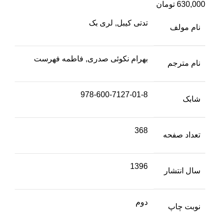
630,000
تومان
تدتی کیبل, لری بک
نام مولف
بهرام نکوئی صدری, فاطمه فهرست
نام مترجم
978-600-7127-01-8
شابک
368
تعداد صفحه
1396
سال انتشار
دوم
نوبت چاپ