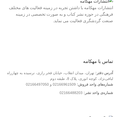
انتشارات مهکامه با داشتن تجربه در زمینه فعالیت های مختلف
فرهنگی در حوزه نشر کتاب و به صورت تخصصی در زمینه
صنعت گردشگری فعالیت می نماید.
لینک های سریع
درباره ما
تماس با ما
فروشگاه
تماس با مهکامه
آدرس دفتر:
تهران، میدان انقلاب، خیابان فخر رازی، نرسیده به چهارراه
لبافی‌نژاد، کوچه انوری، پلاک 8، طبقه دوم
شماره‌های واحد فروش:
02166961509 و 02166497050
شماره‌‌ی واحد نشر:
02166488203
کلیه حقوق این وب سایت متعلق به انتشارات مهکامه می باشد.