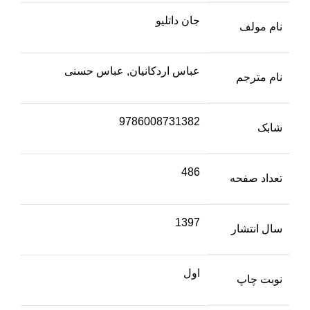
جان داتلیو
نام مولف
عباس اردکانیان, عباس حسنی
نام مترجم
9786008731382
شابک
486
تعداد صفحه
1397
سال انتشار
اول
نوبت چاپ