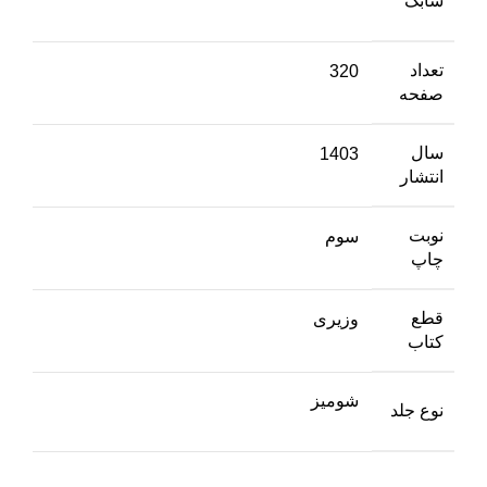
شابک
تعداد
320
صفحه
سال
1403
انتشار
نوبت
سوم
چاپ
قطع
وزیری
کتاب
شومیز
نوع جلد