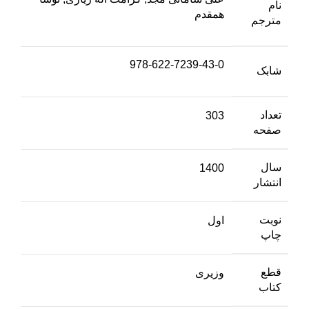
نام
همقدم
مترجم
978-622-7239-43-0
شابک
تعداد
303
صفحه
سال
1400
انتشار
نوبت
اول
چاپ
قطع
وزیری
کتاب