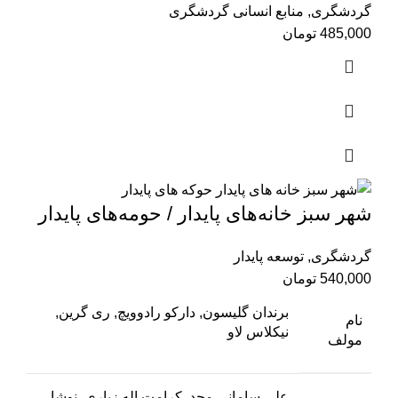
گردشگری
,
منابع انسانی گردشگری
485,000
تومان
شهر سبز خانه‌های پایدار / حومه‌های پایدار
گردشگری
,
توسعه پایدار
540,000
تومان
برندان گلیسون, دارکو رادوویچ, ری گرین,
نام
نیکلاس لاو
مولف
علی سامانی مجد, کرامت اله زیاری, نوشا