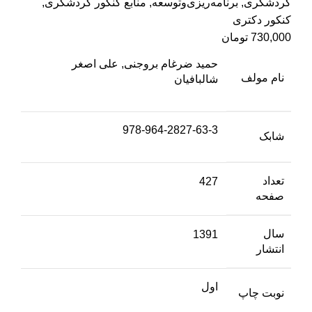
گردشگری
,
برنامه‌ریزی‌وتوسعه
,
منابع کنکور گردشگری
,
کنکور دکتری
730,000
تومان
حمید ضرغام بروجنی, علی اصغر
نام مولف
شالبافیان
978-964-2827-63-3
شابک
تعداد
427
صفحه
سال
1391
انتشار
اول
نوبت چاپ