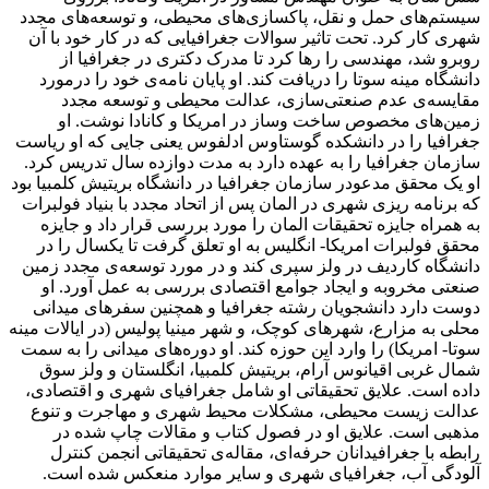
سیستم‌های حمل و نقل، پاکسازی‌های محیطی، و توسعه‌های مجدد
شهری کار کرد. تحت تاثیر سوالات جغرافیایی که در کار خود با آن
روبرو شد، مهندسی را رها کرد تا مدرک دکتری در جغرافیا از
دانشگاه مینه سوتا را دریافت کند. او پایان نامه‌ی خود را درمورد
مقایسه‌ی عدم صنعتی‌سازی، عدالت محیطی و توسعه مجدد
زمین‌های مخصوص ساخت وساز در امریکا و کانادا نوشت. او
جغرافیا را در دانشکده گوستاوس ادلفوس یعنی جایی که او ریاست
سازمان جغرافیا را به عهده دارد به مدت دوازده سال تدریس کرد.
او یک محقق مدعودر سازمان جغرافیا در دانشگاه بریتیش کلمبیا بود
که برنامه ریزی شهری در المان پس از اتحاد مجدد با بنیاد فولبرات
به همراه جایزه تحقیقات المان را مورد بررسی قرار داد و جایزه
محقق فولبرات امریکا- انگلیس به او تعلق گرفت تا یکسال را در
دانشگاه کاردیف در ولز سپری کند و در مورد توسعه‌ی مجدد زمین
صنعتی مخروبه و ایجاد جوامع اقتصادی بررسی به عمل آورد. او
دوست دارد دانشجویان رشته جغرافیا و همچنین سفرهای میدانی
محلی به مزارع، شهرهای کوچک، و شهر مینیا پولیس (در ایالات مینه
سوتا- امریکا) را وارد این حوزه کند. او دوره‌های میدانی را به سمت
شمال غربی اقیانوس آرام، بریتیش کلمبیا، انگلستان و ولز سوق
داده است. علایق تحقیقاتی او شامل جغرافیای شهری و اقتصادی،
عدالت زیست محیطی، مشکلات محیط شهری و مهاجرت و تنوع
مذهبی است. علایق او در فصول کتاب و مقالات چاپ شده در
رابطه با جغرافیدانان حرفه‌ای، مقاله‌ی تحقیقاتی انجمن کنترل
آلودگی آب، جغرافیای شهری و سایر موارد منعکس شده است.