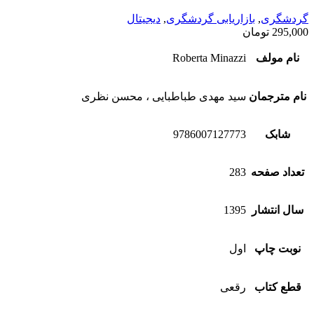
گردشگری
,
بازاریابی گردشگری
,
دیجیتال
295,000
تومان
نام مولف
Roberta Minazzi
نام مترجمان
سید مهدی طباطبایی ، محسن نظری
شابک
9786007127773
تعداد صفحه
283
سال انتشار
1395
نوبت چاپ
اول
قطع کتاب
رقعی