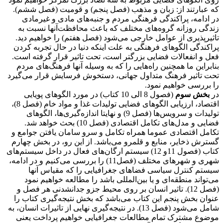
که عبارتند از: زبان و مذهب (فصل پنجم) و قومیت (فصل ششم).
در ادامه، پراکندگی فرهنگی مردم و جنبه‌های مادی و غیر‌مادی
زندگی روزانه گروه‌های مختلف که باعث محافظت‌آنها نسبت به
تاثیر‌پذیری از عوامل خارجی می‌شود (فصل هفتم) را خواهیم دید.
پراکندگی الگوهای فرهنگی به علت اینکه دنیا در حال تجربه کردن
فعل و انفعالات فضایی بزرگتر است، تحت تاثیر قرار گرفته است.
بنابراین ما همچنین راه‌هایی را که به وسیله آنها فرهنگ‌های مردم
تحت تاثیر فرهنگ متداول جهانی، دستخوش فرسایش قرار می‌گیرد
را بررسی خواهیم نمود.
در
بخش سوم
(فصول 8 الی 10 کتاب) در مورد الگوهای پویایی
اقتصاد، ارزیابی الگوهای فضایی تولیدات غذا و مواد خام (فصل 8)،
تولیدات و سرویس‌ها (فصل 9) و نهایتا اندازه‌گیری‌ها، الگوهای
فضایی و مدل‌های تکامل اقتصادی (فصل 10) بحث خواهد شد.
تکامل اقتصادی عموما همراه تکامل و سرو سامان یافتن جوامع و
گسترش ذخایر، منابع و قلمرو می‌باشد. از این رو، در بخش چهارم
کتاب (فصول 11و 12) سیستم‌ ارگان‌های فعال در داخل سیستم‌های
شهری و شهرهای مختلف (فصل11) را بررسی می‌کنیم و در ادامه،
سیستم کنترل سیاسی فضاهای جغرافیایی را که مقیاس آنها
می‌تواند منطقه‌ای و یا بین‌المللی باشد را مطالعه خواهیم نمود
(فصل 12). تاثیر انسان بر روی محیط جزو جدانشدنی هر فصل و
عنوان بخش پنجم این کتاب می‌باشد که بخش نتیجه‌گیری کتاب را
شامل می‌شود (فصل 13). در نتیجه‌گیری نهایی از تاثیرات انسان، به
موضوع مشترک تمام مطالعات جغرافیایی خواهیم پرداخت یعنی