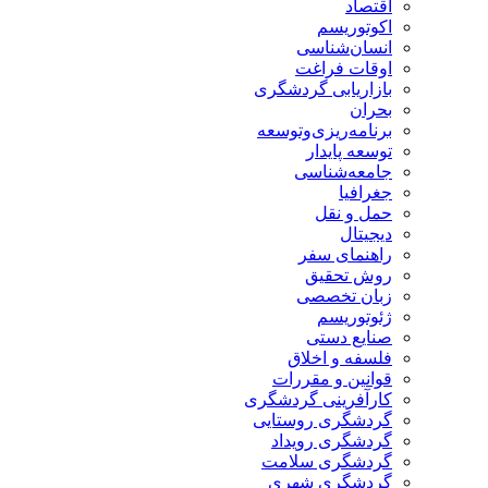
اقتصاد
اکوتوریسم
انسان‌شناسی
اوقات فراغت
بازاریابی گردشگری
بحران
برنامه‌ریزی‌وتوسعه
توسعه پایدار
جامعه‌شناسی
جغرافیا
حمل و نقل
دیجیتال
راهنمای سفر
روش تحقیق
زبان تخصصی
ژئوتوریسم
صنایع دستی
فلسفه و اخلاق
قوانین و مقررات
کارآفرینی گردشگری
گردشگری روستایی
گردشگری رویداد
گردشگری سلامت
گردشگری شهری