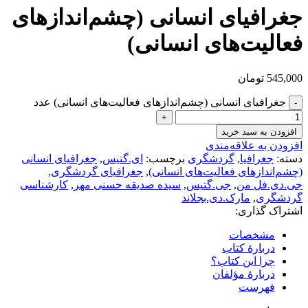
جغرافیای انسانی (چشم‌اندازهای
فعالیت‌های انسانی)
545,000
تومان
جغرافیای انسانی (چشم‌اندازهای فعالیت‌های انسانی) عدد
افزودن به سبد خرید
افزودن به علاقه‌مندی
دسته:
جغرافیا
,
گردشگری
برچسب:
ای.گتیس
,
جغرافیای انسانی
(چشم‌اندازهای فعالیت‌های انسانی)
,
جغرافیای گردشگری
,
جی.دی.فل من
,
جی.گتیس
,
سیده صدیقه حسنی مهر
,
کارشناسی
گردشگری
,
مارک.دی.بجلاند
اشتراک گذاری:
مشخصات
دربارهٔ کتاب
چرا این کتاب؟
دربارهٔ مؤلفان
فهرست