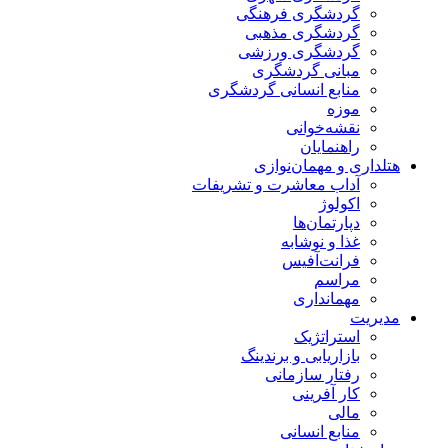
گردشگری فرهنگی
گردشگری مذهبی
گردشگری ورزشی
مبانی گردشگری
منابع انسانی گردشگری
موزه
نقشه‌خوانی
راهنمایان
هتلداری و مهمان‌نوازی
آداب معاشرت و تشریفات
اکولوژ
دپارتمان‌ها
غذا و نوشابه
فرانت‌آفیس
مراسم
مهمانداری
مدیریت
استراتژیک
بازاریابی و برندینگ
رفتار سازمانی
کار آفرینی
مالی
منابع انسانی