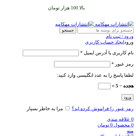
سفارشات خود را برای
بالا 100 هزار تومان
را با پیک رایگان تجربه
کنید
جستجو
ورود / ثبت نام
ورود
ایجاد حساب کاربری
نام کاربری یا آدرس ایمیل
*
رمز عبور
*
لطفا پاسخ را به عدد انگلیسی وارد کنید:
هجده − 5 =
ورود
رمز عبور را فراموش کرده اید؟
مرا به خاطر بسپار
0
علاقه مندی
0
محصول
0
تومان
منو