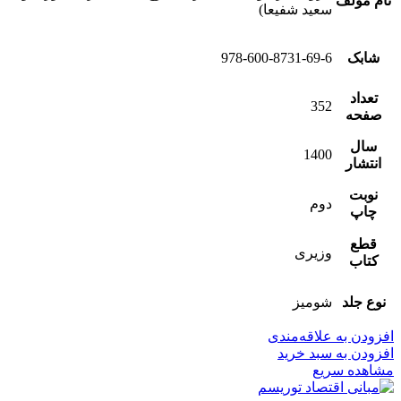
نام مولف
سعید شفیعا)
شابک
978-600-8731-69-6
تعداد
352
صفحه
سال
1400
انتشار
نوبت
دوم
چاپ
قطع
وزیری
کتاب
نوع جلد
شومیز
افزودن به علاقه‌مندی
افزودن به سبد خرید
مشاهده سریع