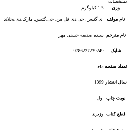
مشخصات
وزن
1.5 کیلوگرم
نام مولف
ای.گتیس, جی.دی.فل من, جی.گتیس, مارک.دی.بجلاند
نام مترجم
سیده صدیقه حسنی مهر
شابک
9786227239249
تعداد صفحه
543
سال انتشار
1399
نوبت چاپ
اول
قطع کتاب
وزیری
نوع جلد
شومیز