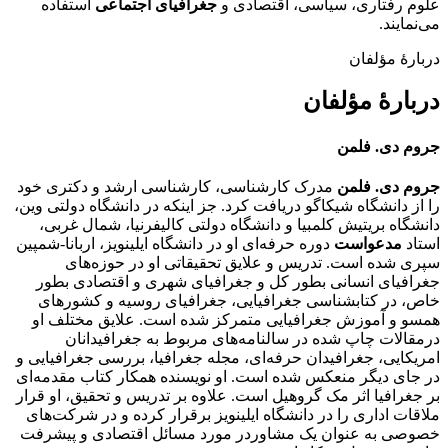
علوم رفتاری، سیاسی، اقتصادی و
جغرافیای اجتماعی
استفاده
می‌نمایند.
دربارهٔ مؤلفان
دربارهٔ مؤلفان
جروم دی. فلمن
جروم دی. فلمن
مدرک کارشناسی، کارشناسی ارشد و دکتری خود
را از دانشگاه شیکاگو دریافت کرد. جز اینکه در دانشگاه دولتی وین،
دانشگاه بریتیش کلمبیا و دانشگاه دولتی کالیفرنیا، شمال غربی،
استاد
مدعواست
دوره حرفه‌ای او در دانشگاه ایلینویز، اربانا-شمپین
سپری شده است. تدریس و علایق تحقیقاتی او در حوزه‌های
جغرافیای انسانی بطور کل و جغرافیای شهری و اقتصادی بطور
خاص، در کتابشناسی جغرافیایی، جغرافیای روسیه و کشور‌های
همسو و آموزش جغرافیایی متمرکز شده است. علایق مختلف او
درمقالات چاپ شده در سالنامه‌های مربوط به جغرافیدانان
امریکایی، جغرافیدان حرفه‌ای، مجله جغرافیا، بررسی جغرافیایی و
در جای دیگر منعکس شده است. او نویسنده همکار کتاب مقدمه‌ای
بر جغرافیا اثر مک گروهیل است. علاوه بر تدریس و تحقیق، او قرار
ملاقات اداری را در دانشگاه ایلینویز برقرار کرده و در شرکت‌های
خصوصی به عنوان یک مشاوردر مورد مسائل اقتصادی و پیشرفت