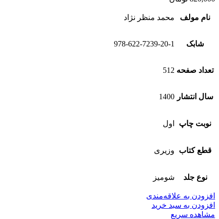
نام مولف
محمد منظر نژاد
شابک
978-622-7239-20-1
تعداد صفحه
512
سال انتشار
1400
نوبت چاپ
اول
قطع کتاب
وزیری
نوع جلد
شومیز
افزودن به علاقه‌مندی
افزودن به سبد خرید
مشاهده سریع