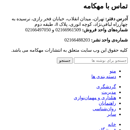
تماس با مهکامه
آدرس دفتر:
تهران، میدان انقلاب، خیابان فخر رازی، نرسیده به
چهارراه لبافی‌نژاد، کوچه انوری، پلاک 8، طبقه دوم
شماره‌های واحد فروش:
02166961509 و 02166497050
شماره‌‌ی واحد نشر:
02166488203
کلیه حقوق این وب سایت متعلق به انتشارات مهکامه می باشد.
جستجو
منو
دسته بندی ها
گردشگری
مدیریت
هتلداری و مهمان‌نوازی
راهنمایان
روان‌شناسی
سایر
خانه
فروشگاه