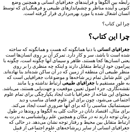
رابطه بین الگوها و فرآیندهای جغرافیای انسانی و همچنین وضع
کنونی و آینده مناظر و چشم‌اندازهای طبیعی و فرهنگی‌ای که توسط
انسان اشغال شده یا مورد بهره‌برداری قرار گرفته است.
چرا این کتاب؟
چرا این کتاب؟
جغرافیای انسانی
با دنیا همانگونه که هست و همانگونه که ساخته
شده است تا باشد، سر و کار دارد. تمرکز آن بر روی انسان‌ها است
یعنی انسان‌ها کجا هستند، ظاهر و سیمای آنها چگونه است، چگونه با
پیرامون خود ارتباط متقابل دارند و اینکه چه منظری را بر روی
منظر طبیعی آن منطقه از زمین که در آن ساکن شده‌اند بنا نهاده‌اند.
این علم شامل تمام زیر شاخه‌ها و موضوعات جغرافیایی است که
به طور مستقیم با
جغرافیای طبیعی
ارتباط نداشته و یا مانند
نقشه‌نگاری، جزء اصول تعیین موقعیت و جهت‌یابی هستند، می‌باشد.
محتوای این شاخه از جغرافیا باعث ایجاد یکپارچگی برای تمام علوم
اجتماعی می‌شود، چون برای این علوم فضای مناسب و دید
سیستماتیک مناسبی را که برای آنها ضروری است ایجاد می‌کند.
برای مثال، اقتصاد دانان در حالت کلی به الگوها و روندها در طول
زمان توجه دارند نه در مکان و همچنین علم روانشناسی به ندرت به
ارتباط متقابل بین محیط و رفتار توجه نشان می‌دهد. در حالی که
جغرافیای انسانی از سایر زیرشاخه‌های علوم اجتماعی از قبیل