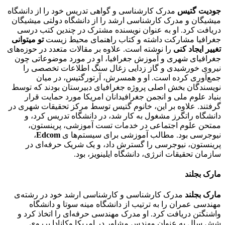
جودیت گتیس
مدرک کارشناسی و گواهی تدریس خود را از دانشگاه
میشیگان و مدرک کارشناسی ارشد را از دانشگاه دولتی میشیگان
دریافت کرد. او به عنوان نویسنده مشترک در چندین کتب درسی
جغرافیا مشارکت داشته و کتاب راهنمای محیط زیست
تو میتوانی
تغییر ایجاد کنی
را نوشته است. علاوه بر مقالات متعدد در حوزه‌های
جغرافیای شهری و آموزش جغرافیا، او در مورد موضوعاتی چون
نیروی خورشیدی و گاز زدایی زغال سنگ اطلاعات تخصصی را
جمع‌آوری کرده است. او و همسرش، آرتورگتیس، در میان
نویسندگان بخش اصلی پروژه جغرافیای دبیرستان بودند که توسط
بنیاد علوم ملی و انجمن جغرافیدانان امریکا مورد حمایت قرار
گرفتند. علاوه بر این، خانوم گتیس توسط مرکز تحقیقات شهری در
دانشگاه راتگرز مشغول به کار شد، در دانشگاه تدریس کرد، و
ممتحن علوم اجتماعی در خدمات تست آموزشی، پرینستون،
نیوجرسی بود. مطالب آموزشی برای سیستم‌ها ی
Edcom
،
پرینستون، نیوجرسی را گسترش داد، و یک شریک حرفه‌ای در
سازمان تحقیقات انرژی، دانشگاه ایلینویز، بود.
مارک بجلند
مارک بجلند
مدرک کارشناسی و کارشناسی ارشد خود در رشته‌ی
مهندسی عمران را به ترتیب از دانشگاه مینه سوتا و دانشگاه
واشنگتن دریافت کرد. او مدرک مهندسی حرفه‌ای را اتخاذ کرد و
شش سال به عنوان مهندس مشاور در امریکا وکانادا برروی